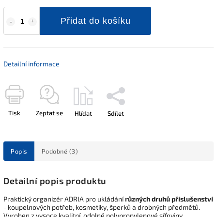
Přidat do košíku
Detailní informace
Tisk
Zeptat se
Hlídat
Sdílet
Popis
Podobné (3)
Detailní popis produktu
Praktický organizér ADRIA pro ukládání
různých druhů příslušenství
- koupelnových potřeb, kosmetiky, šperků a drobných předmětů.
Vyroben z vysoce kvalitní, odolné polypropylenové síťoviny.