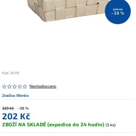
329 Kč
–38 %
Kód:
34116
Neohodnoceno
Značka:
Wenko
329 Kč
–38 %
202 Kč
ZBOŽÍ NA SKLADĚ (expedice do 24 hodin)
(5 ks)