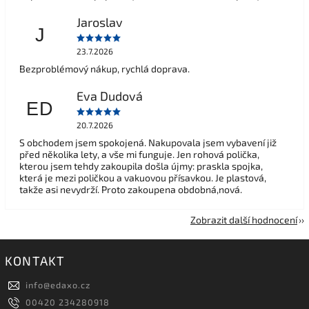
Jaroslav
J
23.7.2026
Bezproblémový nákup, rychlá doprava.
Eva Dudová
ED
20.7.2026
S obchodem jsem spokojená. Nakupovala jsem vybavení již
před několika lety, a vše mi funguje. Jen rohová polička,
kterou jsem tehdy zakoupila došla újmy: praskla spojka,
která je mezi poličkou a vakuovou přísavkou. Je plastová,
takže asi nevydrží. Proto zakoupena obdobná,nová.
Zobrazit další hodnocení
KONTAKT
info
@
edaxo.cz
00420 234280918