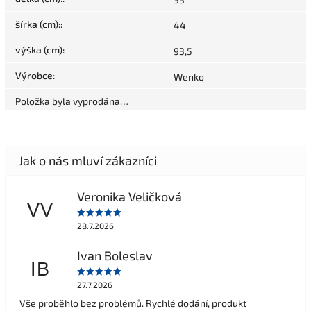
šírka (cm):
:
44
výška (cm)
:
93,5
Výrobce
:
Wenko
Položka byla vyprodána…
Veronika Veličková
VV
28.7.2026
Ivan Boleslav
IB
27.7.2026
Vše proběhlo bez problémů. Rychlé dodání, produkt