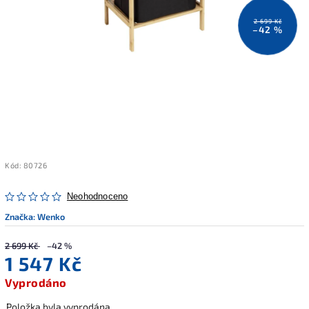
2 699 Kč
–42 %
Kód:
80726
Neohodnoceno
Značka:
Wenko
2 699 Kč
–42 %
1 547 Kč
Vyprodáno
Položka byla vyprodána…