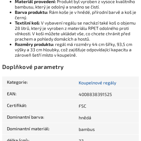
Materiál provedení:
Produkt byl vyroben z vysoce kvalitního
bambusu, který je odolný a snadno se čistí.
Barva produktu:
Rám koše je v hnědé, přírodní barvě a koš je
černý.
Textilní koš:
V vybavení regálu se nachází také koš o objemu
28 litrů, který je vyroben z materiálu RPET odolného proti
vlhkosti. V koši můžete ukládat vše, co chcete chránit před
prachem a pohledy domácích a hostů.
Rozměry produktu:
regál má rozměry 44 cm šířky, 93,5 cm
výšky a 33 cm hloubky, což zajišťuje odpovídající kapacitu a
zároveň šetří místo v koupelně.
Doplňkové parametry
Kategorie
:
Koupelnové regály
EAN
:
4008838391525
Certifikát
:
FSC
Dominantní barva
:
hnědá
Dominantní materiál
:
bambus
délka (cm):
:
33