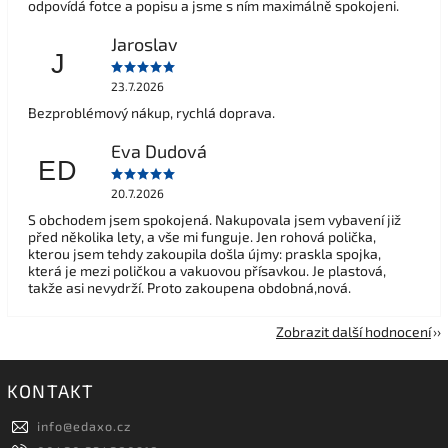
odpovídá fotce a popisu a jsme s ním maximálně spokojeni.
Jaroslav
J
23.7.2026
Bezproblémový nákup, rychlá doprava.
Eva Dudová
ED
20.7.2026
S obchodem jsem spokojená. Nakupovala jsem vybavení již
před několika lety, a vše mi funguje. Jen rohová polička,
kterou jsem tehdy zakoupila došla újmy: praskla spojka,
která je mezi poličkou a vakuovou přísavkou. Je plastová,
takže asi nevydrží. Proto zakoupena obdobná,nová.
Zobrazit další hodnocení
KONTAKT
info
@
edaxo.cz