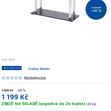
1 999 Kč
–40 %
Kód:
8891
BESTSELLER
Značka:
Wenko
Neohodnoceno
1 999 Kč
–40 %
1 199 Kč
ZBOŽÍ NA SKLADĚ (expedice do 24 hodin)
(23 ks)