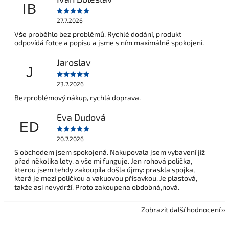
IB
27.7.2026
Vše proběhlo bez problémů. Rychlé dodání, produkt
odpovídá fotce a popisu a jsme s ním maximálně spokojeni.
Jaroslav
J
23.7.2026
Bezproblémový nákup, rychlá doprava.
Eva Dudová
ED
20.7.2026
S obchodem jsem spokojená. Nakupovala jsem vybavení již
před několika lety, a vše mi funguje. Jen rohová polička,
kterou jsem tehdy zakoupila došla újmy: praskla spojka,
která je mezi poličkou a vakuovou přísavkou. Je plastová,
takže asi nevydrží. Proto zakoupena obdobná,nová.
Zobrazit další hodnocení