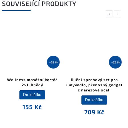
SOUVISEJÍCÍ PRODUKTY
Previous
Next
–59 %
–25 %
Wellness masážní kartáč
Ruční sprchový set pro
2v1, hnědý
umyvadlo, přenosný gadget
z nerezové oceli
Do košíku
Do košíku
155 Kč
709 Kč