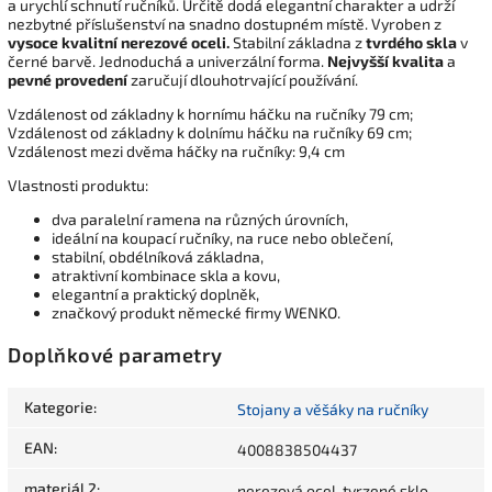
a urychlí schnutí ručníků. Určitě dodá elegantní charakter a udrží
nezbytné příslušenství na snadno dostupném místě. Vyroben z
vysoce kvalitní nerezové oceli.
Stabilní základna z
tvrdého skla
v
černé barvě. Jednoduchá a univerzální forma.
Nejvyšší kvalita
a
pevné provedení
zaručují dlouhotrvající používání.
Vzdálenost od základny k hornímu háčku na ručníky 79 cm;
Vzdálenost od základny k dolnímu háčku na ručníky 69 cm;
Vzdálenost mezi dvěma háčky na ručníky: 9,4 cm
Vlastnosti produktu:
dva paralelní ramena na různých úrovních,
ideální na koupací ručníky, na ruce nebo oblečení,
stabilní, obdélníková základna,
atraktivní kombinace skla a kovu,
elegantní a praktický doplněk,
značkový produkt německé firmy WENKO.
Doplňkové parametry
Kategorie
:
Stojany a věšáky na ručníky
EAN
:
4008838504437
materiál 2
:
nerezová ocel, tvrzené sklo