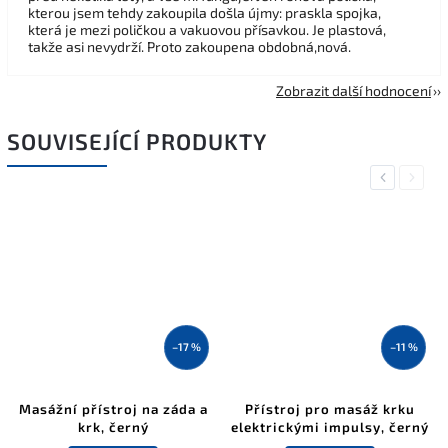
kterou jsem tehdy zakoupila došla újmy: praskla spojka,
která je mezi poličkou a vakuovou přísavkou. Je plastová,
takže asi nevydrží. Proto zakoupena obdobná,nová.
Zobrazit další hodnocení
SOUVISEJÍCÍ PRODUKTY
Previous
Next
–17 %
–11 %
Masážní přístroj na záda a
Přístroj pro masáž krku
krk, černý
elektrickými impulsy, černý