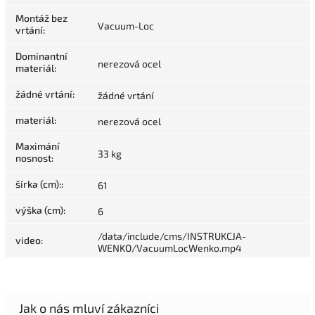
Montáž bez
Vacuum-Loc
vrtání
:
Dominantní
nerezová ocel
materiál
:
žádné vrtání
:
žádné vrtání
materiál
:
nerezová ocel
Maximání
33 kg
nosnost
:
šírka (cm):
:
61
výška (cm)
:
6
/data/include/cms/INSTRUKCJA-
video
:
WENKO/VacuumLocWenko.mp4