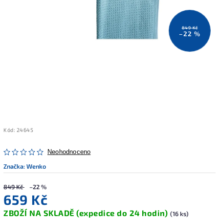
849 Kč
–22 %
Kód:
24645
Neohodnoceno
Značka:
Wenko
849 Kč
–22 %
659 Kč
ZBOŽÍ NA SKLADĚ (expedice do 24 hodin)
(16 ks)