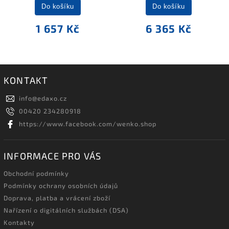
Do košíku
Do košíku
1 657 Kč
6 365 Kč
KONTAKT
info
@
edaxo.cz
00420 234280918
https://www.facebook.com/wenko.shop
INFORMACE PRO VÁS
Obchodní podmínky
Podmínky ochrany osobních údajů
Doprava, platba a vrácení zboží
Nařízení o digitálních službách (DSA)
Kontakty