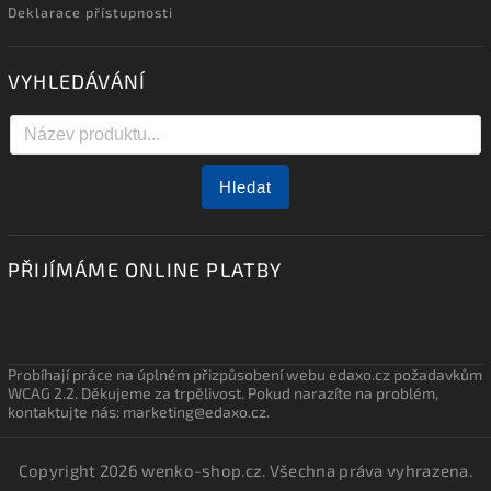
Deklarace přístupnosti
VYHLEDÁVÁNÍ
Hledat
PŘIJÍMÁME ONLINE PLATBY
Probíhají práce na úplném přizpůsobení webu edaxo.cz požadavkům
WCAG 2.2. Děkujeme za trpělivost. Pokud narazíte na problém,
kontaktujte nás: marketing@edaxo.cz.
Copyright 2026
wenko-shop.cz
. Všechna práva vyhrazena.