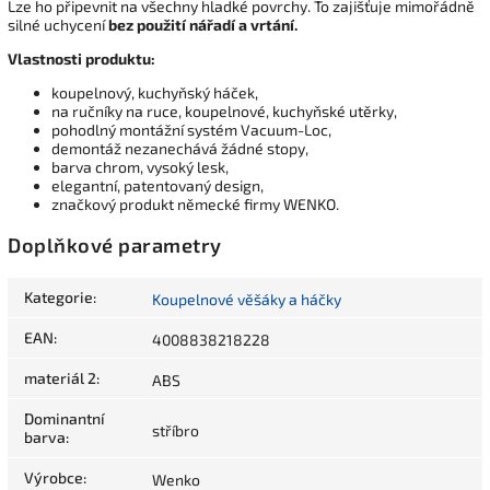
Lze ho připevnit na všechny hladké povrchy. To zajišťuje mimořádně
silné uchycení
bez použití nářadí a vrtání.
Vlastnosti produktu:
koupelnový, kuchyňský háček,
na ručníky na ruce, koupelnové, kuchyňské utěrky,
pohodlný montážní systém Vacuum-Loc,
demontáž nezanechává žádné stopy,
barva chrom, vysoký lesk,
elegantní, patentovaný design,
značkový produkt německé firmy WENKO.
Doplňkové parametry
Kategorie
:
Koupelnové věšáky a háčky
EAN
:
4008838218228
materiál 2
:
ABS
Dominantní
stříbro
barva
:
Výrobce
:
Wenko