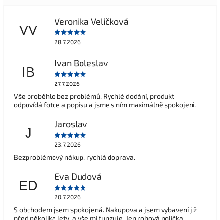
Veronika Veličková
VV
28.7.2026
Ivan Boleslav
IB
27.7.2026
Vše proběhlo bez problémů. Rychlé dodání, produkt
odpovídá fotce a popisu a jsme s ním maximálně spokojeni.
Jaroslav
J
23.7.2026
Bezproblémový nákup, rychlá doprava.
Eva Dudová
ED
20.7.2026
S obchodem jsem spokojená. Nakupovala jsem vybavení již
před několika lety, a vše mi funguje. Jen rohová polička,