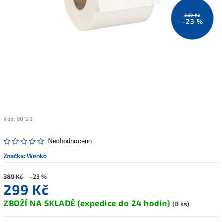
389 Kč
–23 %
Kód:
90128
Neohodnoceno
Značka:
Wenko
389 Kč
–23 %
299 Kč
ZBOŽÍ NA SKLADĚ (expedice do 24 hodin)
(8 ks)