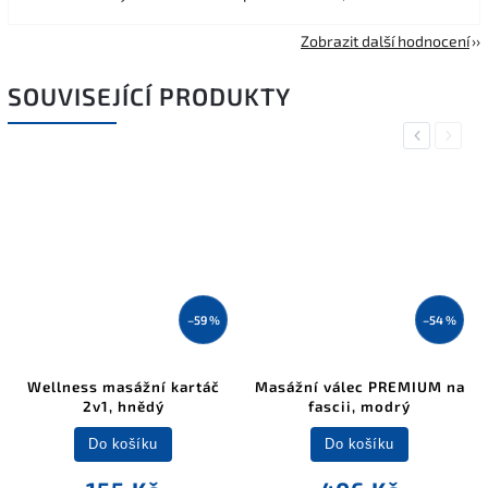
Zobrazit další hodnocení
SOUVISEJÍCÍ PRODUKTY
Previous
Next
–59 %
–54 %
Wellness masážní kartáč
Masážní válec PREMIUM na
2v1, hnědý
fascii, modrý
Do košíku
Do košíku