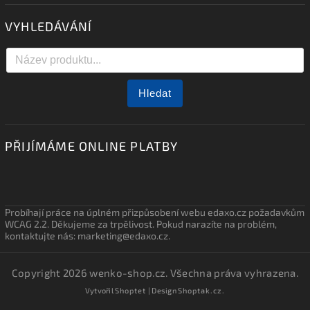
VYHLEDÁVÁNÍ
Hledat
PŘIJÍMÁME ONLINE PLATBY
Probíhají práce na úplném přizpůsobení webu edaxo.cz požadavkům
WCAG 2.2. Děkujeme za trpělivost. Pokud narazíte na problém,
kontaktujte nás: marketing@edaxo.cz.
Copyright 2026
wenko-shop.cz
. Všechna práva vyhrazena.
Vytvořil
Shoptet
| Design
Shoptak.cz.