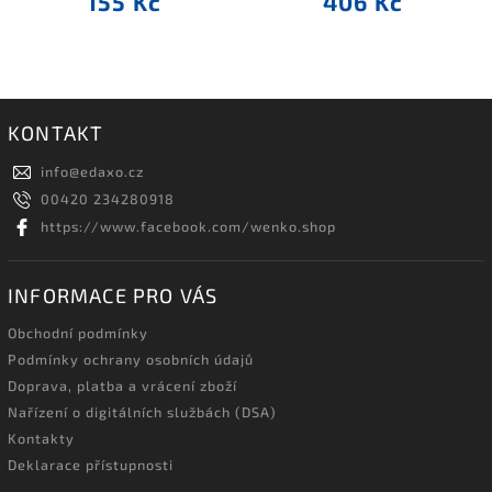
155 Kč
406 Kč
KONTAKT
info
@
edaxo.cz
00420 234280918
https://www.facebook.com/wenko.shop
INFORMACE PRO VÁS
Obchodní podmínky
Podmínky ochrany osobních údajů
Doprava, platba a vrácení zboží
Nařízení o digitálních službách (DSA)
Kontakty
Deklarace přístupnosti