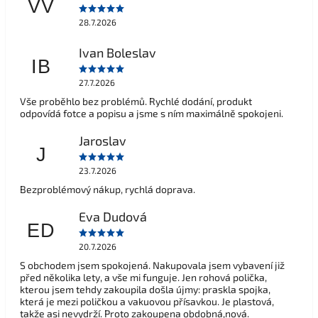
VV
28.7.2026
Ivan Boleslav
IB
27.7.2026
Vše proběhlo bez problémů. Rychlé dodání, produkt
odpovídá fotce a popisu a jsme s ním maximálně spokojeni.
Jaroslav
J
23.7.2026
Bezproblémový nákup, rychlá doprava.
Eva Dudová
ED
20.7.2026
S obchodem jsem spokojená. Nakupovala jsem vybavení již
před několika lety, a vše mi funguje. Jen rohová polička,
kterou jsem tehdy zakoupila došla újmy: praskla spojka,
která je mezi poličkou a vakuovou přísavkou. Je plastová,
takže asi nevydrží. Proto zakoupena obdobná,nová.