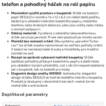
telefon a pohodlný háček na roli papíru
Maximální využití prostoru v koupelně:
Držák na toaletní
papír DESULO s rozměry 14 x 12 x 6,2 cm nabízí další poličku,
ideální pro ukládání mokrého toaletního papíru, mobilního
telefonu nebo drobných dekorací, jako jsou svíčky nebo miska
s vonným potpourri.
Odolný materiál
: Vyrobený z odolného lakovaného kovu,
držák zaručuje pevnost. Prvek vám poslouží po mnoho sezón.
Montáž bez nutnosti vrtání
: Díky systému upevnění Turbo-
Loc® lze držák snadno namontovat na zeď bez potřeby vrtání.
V balení se nacházejí také šrouby a hmoždinky pro tradiční
montáž na zeď.
Recept na správné vybavení malinké koupelny
: Držák
zajišťuje pohodlný přístup k toaletnímu papíru a další místo
pro ukládání různých předmětů, což z něj činí nepostradatelný
jak v koupelně, tak na toaletě pro hosty.
Elegantní design značky WENKO
: Jednoduchý, elegantní
design držáku DESULO se hodí do každého interiéru koupelny.
Produkt je dostupný v decentních barvách: matné černé,
matné bílé a antracitové.
Doplňkové parametry
Kategorie
: