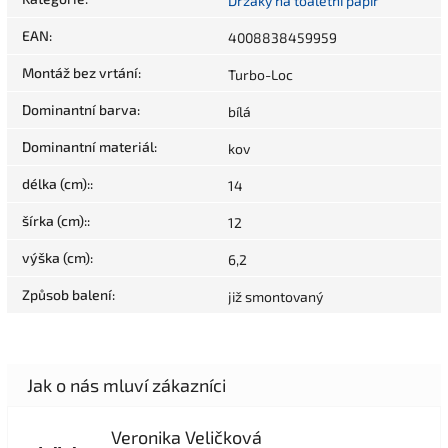
Držáky na toaletní papír
EAN
:
4008838459959
Montáž bez vrtání
:
Turbo-Loc
Dominantní barva
:
bílá
Dominantní materiál
:
kov
délka (cm):
:
14
šírka (cm):
:
12
výška (cm)
:
6,2
Způsob balení
:
již smontovaný
Veronika Veličková