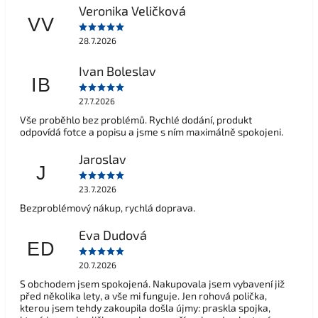
Veronika Veličková
VV
28.7.2026
Ivan Boleslav
IB
27.7.2026
Vše proběhlo bez problémů. Rychlé dodání, produkt
odpovídá fotce a popisu a jsme s ním maximálně spokojeni.
Jaroslav
J
23.7.2026
Bezproblémový nákup, rychlá doprava.
Eva Dudová
ED
20.7.2026
S obchodem jsem spokojená. Nakupovala jsem vybavení již
před několika lety, a vše mi funguje. Jen rohová polička,
kterou jsem tehdy zakoupila došla újmy: praskla spojka,