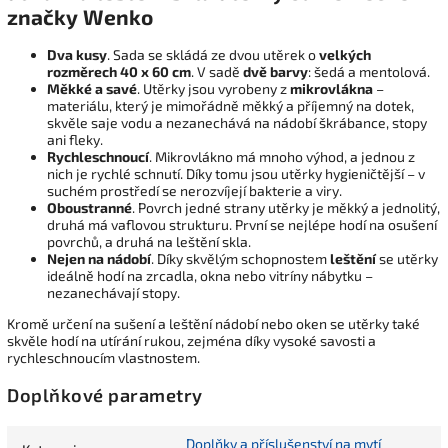
značky Wenko
Dva kusy
. Sada se skládá ze dvou utěrek o
velkých
rozměrech 40 x 60 cm
. V sadě
dvě barvy
: šedá a mentolová.
Měkké a savé
. Utěrky jsou vyrobeny z
mikrovlákna
–
materiálu, který je mimořádně měkký a příjemný na dotek,
skvěle saje vodu a nezanechává na nádobí škrábance, stopy
ani fleky.
Rychleschnoucí
. Mikrovlákno má mnoho výhod, a jednou z
nich je rychlé schnutí. Díky tomu jsou utěrky hygieničtější – v
suchém prostředí se nerozvíjejí bakterie a viry.
Oboustranné
. Povrch jedné strany utěrky je měkký a jednolitý,
druhá má vaflovou strukturu. První se nejlépe hodí na osušení
povrchů, a druhá na leštění skla.
Nejen na nádobí
. Díky skvělým schopnostem
leštění
se utěrky
ideálně hodí na zrcadla, okna nebo vitríny nábytku –
nezanechávají stopy.
Kromě určení na sušení a leštění nádobí nebo oken se utěrky také
skvěle hodí na utírání rukou, zejména díky vysoké savosti a
rychleschnoucím vlastnostem.
Doplňkové parametry
Doplňky a příslušenství na mytí