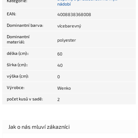
Kategorie
:
nádobí
EAN
:
4008838368008
Dominantní barva
:
vícebarevný
Dominantní
polyester
materiál
:
délka (cm):
:
60
šírka (cm):
:
40
výška (cm)
:
0
Výrobce
:
Wenko
počet kusů v sadě
:
2