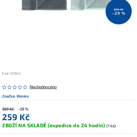
369 Kč
–29 %
Kód:
67864
Neohodnoceno
Značka:
Wenko
369 Kč
–29 %
259 Kč
ZBOŽÍ NA SKLADĚ (expedice do 24 hodin)
(1 ks)