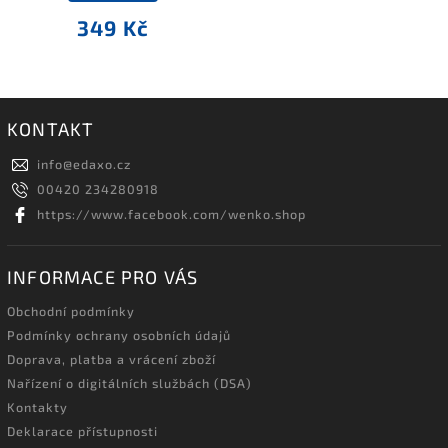
349 Kč
KONTAKT
info
@
edaxo.cz
00420 234280918
https://www.facebook.com/wenko.shop
INFORMACE PRO VÁS
Obchodní podmínky
Podmínky ochrany osobních údajů
Doprava, platba a vrácení zboží
Nařízení o digitálních službách (DSA)
Kontakty
Deklarace přístupnosti