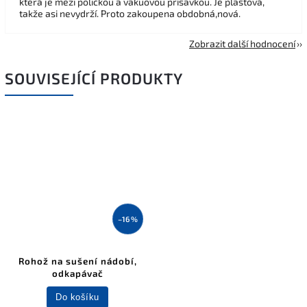
která je mezi poličkou a vakuovou přísavkou. Je plastová,
takže asi nevydrží. Proto zakoupena obdobná,nová.
Zobrazit další hodnocení
SOUVISEJÍCÍ PRODUKTY
–16 %
Rohož na sušení nádobí,
odkapávač
Do košíku