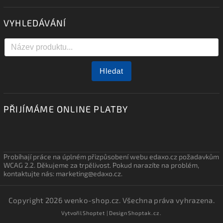
VYHLEDÁVÁNÍ
Hledat
PŘIJÍMÁME ONLINE PLATBY
Probíhají práce na úplném přizpůsobení webu edaxo.cz požadavkům
WCAG 2.2. Děkujeme za trpělivost. Pokud narazíte na problém,
kontaktujte nás: marketing@edaxo.cz.
Copyright 2026
wenko-shop.cz
. Všechna práva vyhrazena.
Vytvořil
Shoptet
| Design
Shoptak.cz.