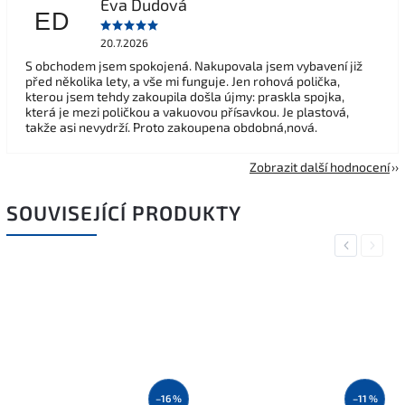
Eva Dudová
ED
20.7.2026
S obchodem jsem spokojená. Nakupovala jsem vybavení již
před několika lety, a vše mi funguje. Jen rohová polička,
kterou jsem tehdy zakoupila došla újmy: praskla spojka,
která je mezi poličkou a vakuovou přísavkou. Je plastová,
takže asi nevydrží. Proto zakoupena obdobná,nová.
Zobrazit další hodnocení
SOUVISEJÍCÍ PRODUKTY
Previous
Next
–16 %
–11 %