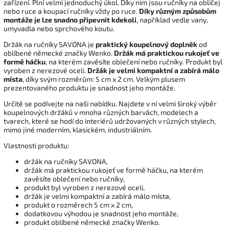
zařízení. Plní velmi jednoduchý úkol. Díky nim jsou ručníky na obličej
nebo ruce a koupací ručníky vždy po ruce.
Díky různým způsobům
montáže je lze snadno připevnit kdekoli
, například vedle vany,
umyvadla nebo sprchového koutu.
Držák na ručníky SAVONA je
praktický koupelnový doplněk
od
oblíbené německé značky Wenko.
Držák má praktickou rukojeť ve
formě háčku
, na kterém zavěsíte oblečení nebo ručníky. Produkt byl
vyroben z nerezové oceli.
Držák je velmi kompaktní a zabírá málo
místa
, díky svým rozměrům: 5 cm x 2 cm. Velkým plusem
prezentovaného produktu je snadnost jeho montáže.
Určitě se podívejte na naši nabídku. Najdete v ní velmi široký výběr
koupelnových držáků v mnoha různých barvách, modelech a
tvarech, které se hodí do interiérů udržovaných v různých stylech,
mimo jiné moderním, klasickém, industriálním.
Vlastnosti produktu:
držák na ručníky SAVONA,
držák má praktickou rukojeť ve formě háčku, na kterém
zavěsíte oblečení nebo ručníky,
produkt byl vyroben z nerezové oceli,
držák je velmi kompaktní a zabírá málo místa,
produkt o rozměrech 5 cm x 2 cm,
dodatkovou výhodou je snadnost jeho montáže,
produkt oblíbené německé značky Wenko.