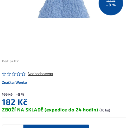
199 Kč
–8 %
Kód:
34172
Neohodnoceno
Značka:
Wenko
199 Kč
–8 %
182 Kč
ZBOŽÍ NA SKLADĚ (expedice do 24 hodin)
(16 ks)