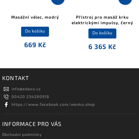
Masážní válec, modrý
Přístroj pro masáž krku
elektrickými impulsy, černý
Do košíku
Do košíku
669 Kč
6 365 Kč
KONTAKT
info
@
edaxo.cz
00420 234280918
https://www.facebook.com/wenko.shop
INFORMACE PRO VÁS
Obchodní podmínky