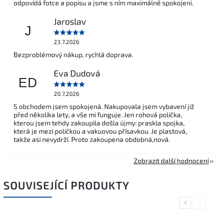
odpovídá fotce a popisu a jsme s ním maximálně spokojeni.
Jaroslav
J
23.7.2026
Bezproblémový nákup, rychlá doprava.
Eva Dudová
ED
20.7.2026
S obchodem jsem spokojená. Nakupovala jsem vybavení již
před několika lety, a vše mi funguje. Jen rohová polička,
kterou jsem tehdy zakoupila došla újmy: praskla spojka,
která je mezi poličkou a vakuovou přísavkou. Je plastová,
takže asi nevydrží. Proto zakoupena obdobná,nová.
Zobrazit další hodnocení
SOUVISEJÍCÍ PRODUKTY
Previous
Next