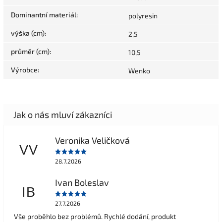
Dominantní materiál
:
polyresin
výška (cm)
:
2,5
průměr (cm)
:
10,5
Výrobce
:
Wenko
Veronika Veličková
VV
28.7.2026
Ivan Boleslav
IB
27.7.2026
Vše proběhlo bez problémů. Rychlé dodání, produkt