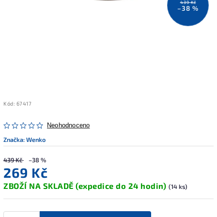
439 Kč
–38 %
Kód:
67417
Neohodnoceno
Značka:
Wenko
439 Kč
–38 %
269 Kč
ZBOŽÍ NA SKLADĚ (expedice do 24 hodin)
(14 ks)