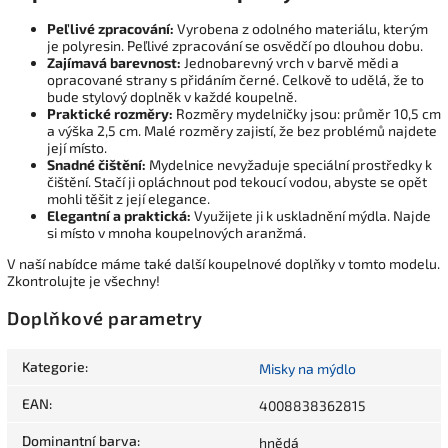
Peľlivé zpracování:
Vyrobena z odolného materiálu, kterým
je polyresin. Peľlivé zpracování se osvědčí po dlouhou dobu.
Zajímavá barevnost:
Jednobarevný vrch v barvě mědi a
opracované strany s přidáním černé. Celkově to udělá, že to
bude stylový doplněk v každé koupelně.
Praktické rozměry:
Rozměry mydelničky jsou: průměr 10,5 cm
a výška 2,5 cm. Malé rozměry zajistí, že bez problémů najdete
její místo.
Snadné čištění:
Mydelnice nevyžaduje speciální prostředky k
čištění. Stačí ji opláchnout pod tekoucí vodou, abyste se opět
mohli těšit z její elegance.
Elegantní a praktická:
Využijete ji k uskladnění mýdla. Najde
si místo v mnoha koupelnových aranžmá.
V naší nabídce máme také další koupelnové doplňky v tomto modelu.
Zkontrolujte je všechny!
Doplňkové parametry
Kategorie
:
Misky na mýdlo
EAN
:
4008838362815
Dominantní barva
:
hnědá