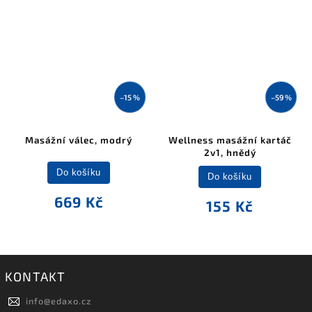
–15 %
–59 %
Masážní válec, modrý
Wellness masážní kartáč
2v1, hnědý
Do košíku
Do košíku
669 Kč
155 Kč
KONTAKT
info
@
edaxo.cz