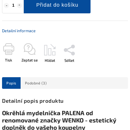
Přidat do košíku
Detailní informace
Tisk
Zeptat se
Hlídat
Sdílet
Popis
Podobné (3)
Detailní popis produktu
Okrěhlá mydelnička PALENA od
renomované značky WENKO - estetický
doplněk do vašeho koupelny