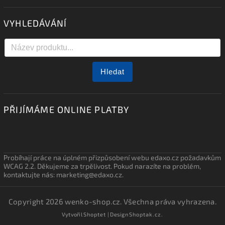
VYHLEDÁVÁNÍ
Hledat
PŘIJÍMÁME ONLINE PLATBY
Probíhají práce na úplném přizpůsobení webu edaxo.cz požadavkům
WCAG 2.2. Děkujeme za trpělivost. Pokud narazíte na problém,
kontaktujte nás: marketing@edaxo.cz.
Copyright 2026
wenko-shop.cz
. Všechna práva vyhrazena.
Vytvořil
Shoptet
| Design
Shoptak.cz.