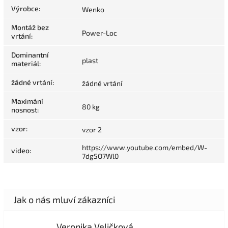
Výrobce
:
Wenko
Montáž bez
Power-Loc
vrtání
:
Dominantní
plast
materiál
:
žádné vrtání
:
žádné vrtání
Maximání
80 kg
nosnost
:
vzor
:
vzor 2
https://www.youtube.com/embed/W-
video
:
7dg5O7Wl0
Veronika Veličková