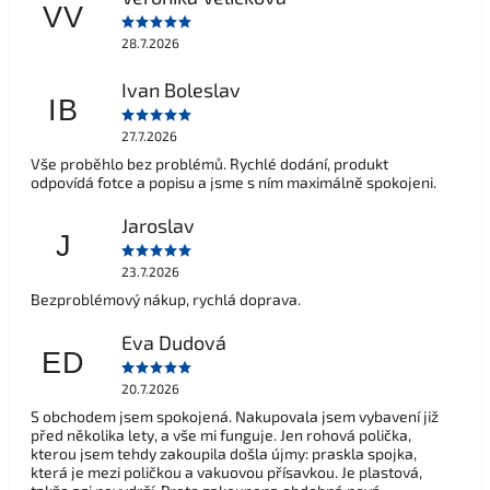
VV
28.7.2026
Ivan Boleslav
IB
27.7.2026
Vše proběhlo bez problémů. Rychlé dodání, produkt
odpovídá fotce a popisu a jsme s ním maximálně spokojeni.
Jaroslav
J
23.7.2026
Bezproblémový nákup, rychlá doprava.
Eva Dudová
ED
20.7.2026
S obchodem jsem spokojená. Nakupovala jsem vybavení již
před několika lety, a vše mi funguje. Jen rohová polička,
kterou jsem tehdy zakoupila došla újmy: praskla spojka,
která je mezi poličkou a vakuovou přísavkou. Je plastová,