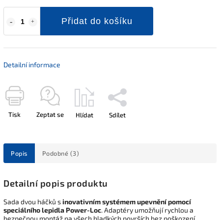
Přidat do košíku
Detailní informace
Tisk
Zeptat se
Hlídat
Sdílet
Popis
Podobné (3)
Detailní popis produktu
Sada dvou háčků s
inovativním systémem upevnění pomocí
speciálního lepidla Power-Loc
. Adaptéry umožňují rychlou a
bezpečnou montáž na všech hladkých površích bez poškození