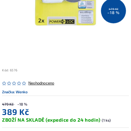
479 Kč
–18 %
Kód:
6576
Neohodnoceno
Značka:
Wenko
479 Kč
–18 %
389 Kč
ZBOŽÍ NA SKLADĚ (expedice do 24 hodin)
(1 ks)