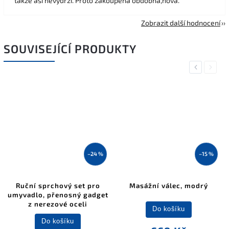
takže asi nevydrží. Proto zakoupena obdobná,nová.
Zobrazit další hodnocení
SOUVISEJÍCÍ PRODUKTY
Previous
Next
–24 %
–15 %
Ruční sprchový set pro
Masážní válec, modrý
umyvadlo, přenosný gadget
z nerezové oceli
Do košíku
Do košíku