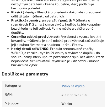
nezbytným detailem v každé koupelně, který podtrhuje
harmonii a pořádek.
Klasický design:
Klasické provedení a dokonalé zpracování
odlišují tuto mýdlenku od ostatních.
Praktické rozměry, univerzální použití:
Mýdlenka o
rozměrech 11,5 cm x 3 cm se skvěle hodí do každé koupelny,
bez ohledu na její velikost. Pojme mýdlo a další drobné
doplňky.
Ceramika odolná proti vlhkosti:
Vyrobená z vysoce kvalitní
keramiky, mýdlenka je plně odolná proti vlhkosti, což zajišťuje
její dlouhou životnost a snadnou údržbu čistoty.
Hezký detail od WENKO:
Produkt renomované značky
WENKO je zárukou vynikající kvality a stylového doplňku do
vaší koupelny, který upoutá pozornost a splní očekávání i těch
nejnáročnějších uživatelů. Mýdlenka je k dispozici v mnoha
barvách na výběr.
Doplňkové parametry
Kategorie
:
Misky na mýdlo
EAN
:
4008838252802
Výrobce
:
Wenko