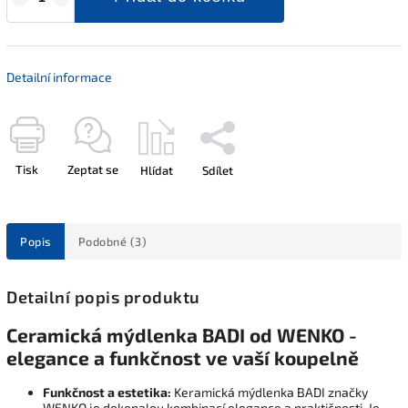
Detailní informace
Tisk
Zeptat se
Hlídat
Sdílet
Popis
Podobné (3)
Detailní popis produktu
Ceramická mýdlenka BADI od WENKO -
elegance a funkčnost ve vaší koupelně
Funkčnost a estetika:
Keramická mýdlenka BADI značky
WENKO je dokonalou kombinací elegance a praktičnosti. Je