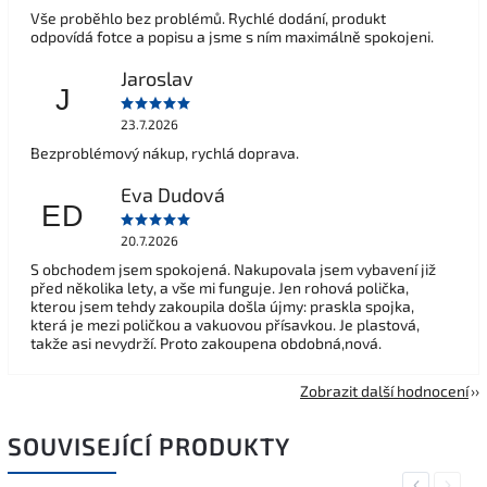
Vše proběhlo bez problémů. Rychlé dodání, produkt
odpovídá fotce a popisu a jsme s ním maximálně spokojeni.
Jaroslav
J
23.7.2026
Bezproblémový nákup, rychlá doprava.
Eva Dudová
ED
20.7.2026
S obchodem jsem spokojená. Nakupovala jsem vybavení již
před několika lety, a vše mi funguje. Jen rohová polička,
kterou jsem tehdy zakoupila došla újmy: praskla spojka,
která je mezi poličkou a vakuovou přísavkou. Je plastová,
takže asi nevydrží. Proto zakoupena obdobná,nová.
Zobrazit další hodnocení
SOUVISEJÍCÍ PRODUKTY
Previous
Next