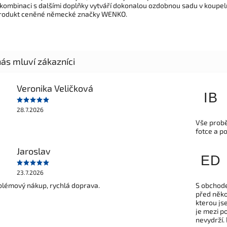
 kombinaci s dalšími doplňky vytváří dokonalou ozdobnou sadu v koupel
rodukt ceněné německé značky WENKO.
Veronika Veličková
IB
28.7.2026
Vše probě
fotce a p
Jaroslav
ED
23.7.2026
lémový nákup, rychlá doprava.
S obchode
před někol
kterou js
je mezi po
nevydrží.