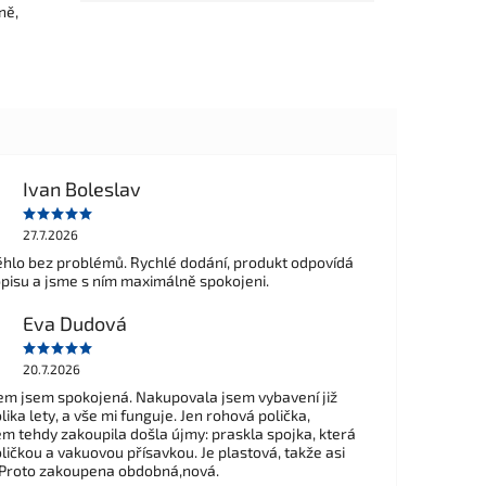
ně,
Ivan Boleslav
27.7.2026
hlo bez problémů. Rychlé dodání, produkt odpovídá
opisu a jsme s ním maximálně spokojeni.
Eva Dudová
20.7.2026
m jsem spokojená. Nakupovala jsem vybavení již
ika lety, a vše mi funguje. Jen rohová polička,
em tehdy zakoupila došla újmy: praskla spojka, která
ličkou a vakuovou přísavkou. Je plastová, takže asi
 Proto zakoupena obdobná,nová.