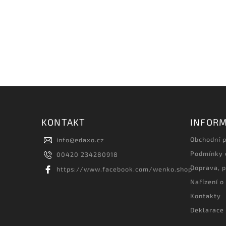
KONTAKT
INFORM
Obchodní 
info
@
edaxo.cz
Podmínky 
00420 234280918
Doprava, p
https://www.facebook.com/wenko.shop
Nařízení o
Kontakty
Deklarace 