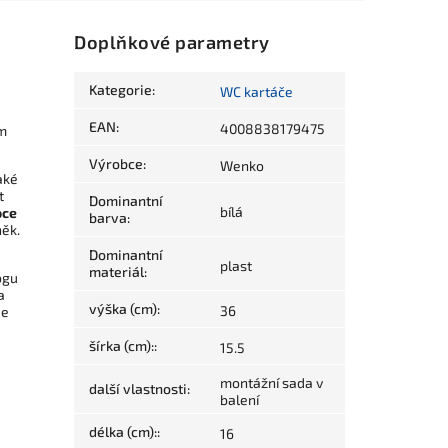
Doplňkové parametry
Kategorie
:
WC kartáče
EAN
:
4008838179475
ém
Výrobce
:
Wenko
aké
t
Dominantní
bílá
oce
barva
:
něk.
Dominantní
plast
materiál
:
ogu
a
výška (cm)
:
36
je
šírka (cm):
:
15.5
montážní sada v
další vlastnosti
:
balení
délka (cm):
:
16