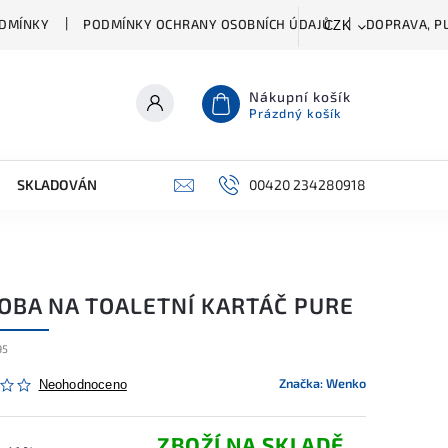
DMÍNKY
PODMÍNKY OCHRANY OSOBNÍCH ÚDAJŮ
DOPRAVA, PL
CZK
Nákupní košík
Prázdný košík
SKLADOVÁNÍ A ČIŠTĚNÍ
PŘÍSLUŠENSTVÍ
00420 234280918
ŠATNÍK
OBA NA TOALETNÍ KARTÁČ PURE
95
Značka:
Wenko
Neohodnoceno
ZBOŽÍ NA SKLADĚ