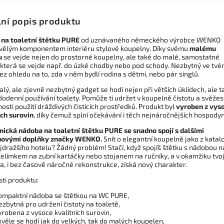
lní popis produktu
na toaletní štětku PURE
od uznávaného německého výrobce WENKO
vělým komponentem interiéru stylové koupelny. Díky svému
malému
u
se vejde nejen do prostorné koupelny, ale také do malé, samostatné
, která se vejde např. do úzké chodby nebo pod schody. Nezbytný ve tv
z ohledu na to, zda v něm bydlí rodina s dětmi, nebo pár singlů.
lý, ale zjevně nezbytný gadget se hodí nejen při větších úklidech, ale t
odenní používání toalety. Pomůže ti udržet v koupelně čistotu a svěžes
osti použití dráždivých čisticích prostředků. Produkt byl
vyroben z vys
ích surovin
, díky čemuž splní očekávání i těch nejnáročnějších hospody
ická nádoba na toaletní štětku PURE
se snadno spojí s dalšími
novými doplňky značky WENKO.
Snít o elegantní koupelně jako z katal
jdražšího hotelu? Žádný problém! Stačí, když spojíš štětku s nádobou n
kelímkem na zubní kartáčky nebo stojanem na ručníky, a v okamžiku tvo
a, i bez časově náročné rekonstrukce, získá nový charakter.
sti produktu:
ompaktní nádoba se štětkou na WC PURE,
ezbytná pro udržení čistoty na toaletě,
yrobena z vysoce kvalitních surovin,
kvěle se hodí jak do velkých, tak do malých koupelen,