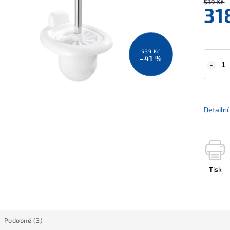
539 Kč
31
539 Kč
–41 %
Detailn
Tisk
Podobné (3)