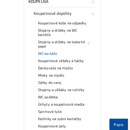
KOUPELNA
Koupelnové doplňky
Koupelnové koše na odpadky
Stojany a držáky na WC
kartáče
Stojany a držáky na toaletní
papír
WC kartáče
Koupelnové věšáky a háčky
Dávkovače na mýdlo
Misky na mýdlo
Zátky do vany
Stojany a věšáky na ručníky
WC sedátka
Úchyty a koupelnová madla
Sprchové tyče
Kelímky na zubní kartáčky
Popis
Koupelnové sety