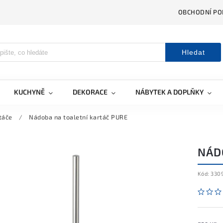
OBCHODNÍ PO
Hledat
KUCHYNĚ
DEKORACE
NÁBYTEK A DOPLŇKY
táče
/
Nádoba na toaletní kartáč PURE
NÁD
Kód:
330