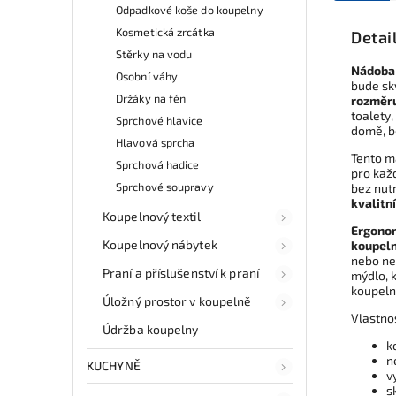
Odpadkové koše do koupelny
Kosmetická zrcátka
Detai
Stěrky na vodu
Nádoba 
Osobní váhy
bude sk
Držáky na fén
rozměr
toalety
Sprchové hlavice
domě, be
Hlavová sprcha
Tento ma
Sprchová hadice
pro každ
Sprchové soupravy
bez nutn
kvalitn
Koupelnový textil
Ergonom
Koupelnový nábytek
koupel
nebo ne
Praní a příslušenství k praní
mýdlo, 
koupeln
Úložný prostor v koupelně
Vlastno
Údržba koupelny
k
n
KUCHYNĚ
v
s