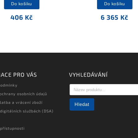
Do košíku
Do košíku
406 Kč
6 365 Kč
ACE PRO VÁS
VYHLEDÁVÁNÍ
podmínky
ochrany osobních údajů
latba a vrácení zboží
Hledat
 digitálních službách (DSA)
přístupnosti