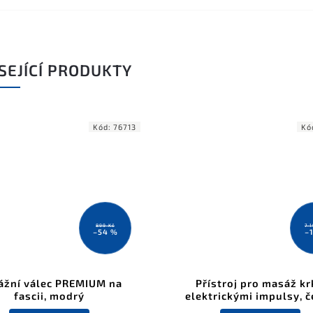
SEJÍCÍ PRODUKTY
Kód:
76713
Kó
899 Kč
7 
–54 %
–
žní válec PREMIUM na
Přístroj pro masáž kr
fascii, modrý
elektrickými impulsy, č