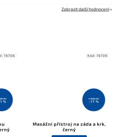
Zobrazit další hodnocení
d:
76708
Kód:
76709
199 Kč
1 999 Kč
11 %
–17 %
ku
Masážní přístroj na záda a krk,
erný
černý