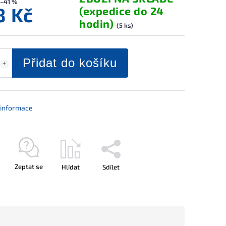
–41 %
8 Kč
(expedice do 24
hodin)
(5 ks)
Přidat do košíku
í informace
Zeptat se
Hlídat
Sdílet