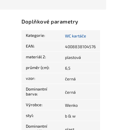
Doplňkové parametry
Kategorie
:
WC kartáče
EAN
:
4008838104576
materiál 2
:
plastová
průměr (cm)
:
6,5
vzor
:
černá
Dominantní
černá
barva
:
Výrobce
:
Wenko
styl
:
b & w
Dominantní
plast