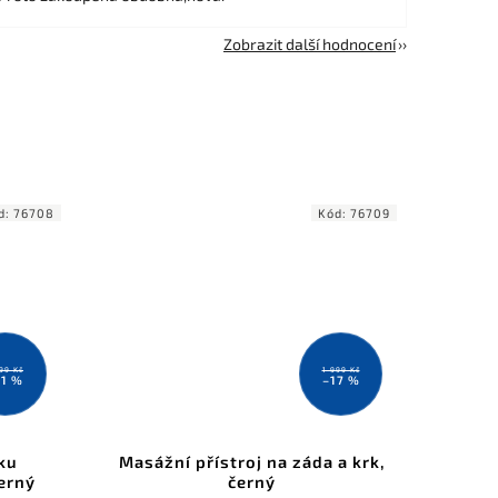
Zobrazit další hodnocení
d:
76708
Kód:
76709
199 Kč
1 999 Kč
11 %
–17 %
ku
Masážní přístroj na záda a krk,
erný
černý