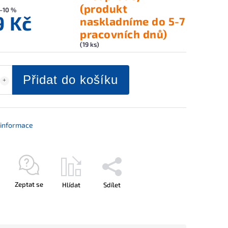
(produkt
–10 %
9 Kč
naskladníme do 5-7
pracovních dnů)
(19 ks)
Přidat do košíku
í informace
Zeptat se
Hlídat
Sdílet