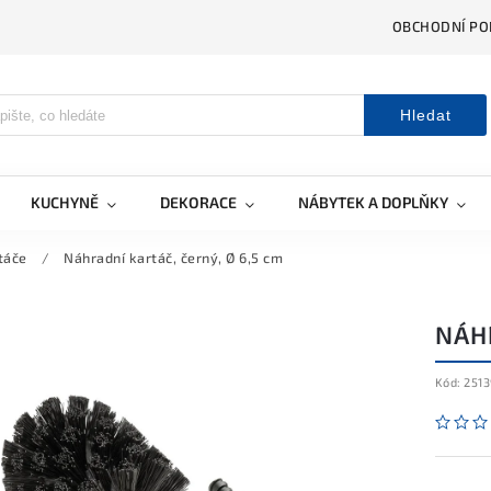
OBCHODNÍ PO
Hledat
KUCHYNĚ
DEKORACE
NÁBYTEK A DOPLŇKY
táče
/
Náhradní kartáč, černý, Ø 6,5 cm
NÁHR
Kód:
2513