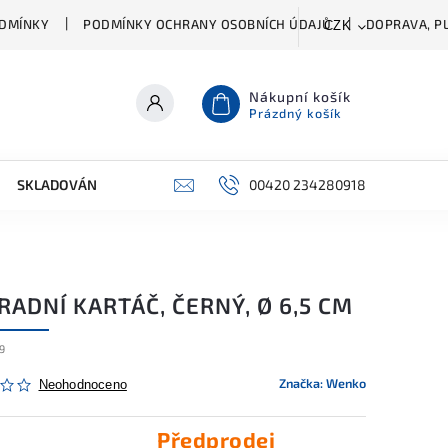
DMÍNKY
PODMÍNKY OCHRANY OSOBNÍCH ÚDAJŮ
DOPRAVA, PL
CZK
Nákupní košík
Prázdný košík
SKLADOVÁNÍ A ČIŠTĚNÍ
PŘÍSLUŠENSTVÍ
00420 234280918
ŠATNÍK
ADNÍ KARTÁČ, ČERNÝ, Ø 6,5 CM
9
Značka:
Wenko
Neohodnoceno
Předprodej