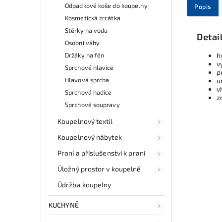
Odpadkové koše do koupelny
Popis
Kosmetická zrcátka
Stěrky na vodu
Detai
Osobní váhy
Držáky na fén
h
v
Sprchové hlavice
p
Hlavová sprcha
u
v
Sprchová hadice
z
Sprchové soupravy
Koupelnový textil
Koupelnový nábytek
Praní a příslušenství k praní
Úložný prostor v koupelně
Údržba koupelny
KUCHYNĚ