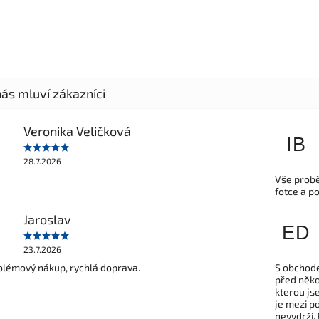
Veronika Veličková
IB
28.7.2026
Vše probě
fotce a p
Jaroslav
ED
23.7.2026
lémový nákup, rychlá doprava.
S obchode
před někol
kterou js
je mezi po
nevydrží.