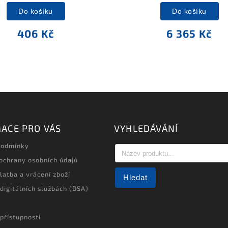
Do košíku
Do košíku
406 Kč
6 365 Kč
ACE PRO VÁS
VYHLEDÁVÁNÍ
podmínky
ochrany osobních údajů
latba a vrácení zboží
Hledat
 digitálních službách (DSA)
přístupnosti