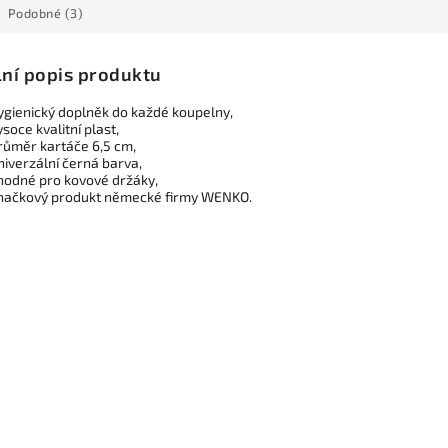
Podobné (3)
lní popis produktu
ygienický doplněk do každé koupelny,
ysoce kvalitní plast,
růměr kartáče 6,5 cm,
niverzální černá barva,
hodné pro kovové držáky,
načkový produkt německé firmy WENKO.