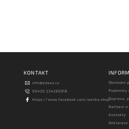
KONTAKT
INFORM
Obchodní 
info
@
edaxo.cz
Podmínky 
00420 234280918
Doprava, p
https://www.facebook.com/wenko.shop
Nařízení o
Kontakty
Deklarace 