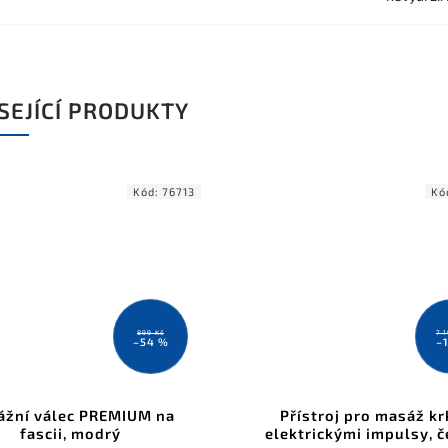
SEJÍCÍ PRODUKTY
Kód:
76713
Kó
899 Kč
7 
–54 %
–
žní válec PREMIUM na
Přístroj pro masáž kr
fascii, modrý
elektrickými impulsy, č