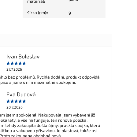
materiál
:
šírka (cm):
:
9
Ivan Boleslav
27.7.2026
hlo bez problémů. Rychlé dodání, produkt odpovídá
opisu a jsme s ním maximálně spokojeni.
Eva Dudová
20.7.2026
m jsem spokojená. Nakupovala jsem vybavení již
ika lety, a vše mi funguje. Jen rohová polička,
em tehdy zakoupila došla újmy: praskla spojka, která
ličkou a vakuovou přísavkou. Je plastová, takže asi
 Proto zakoupena obdobná,nová.