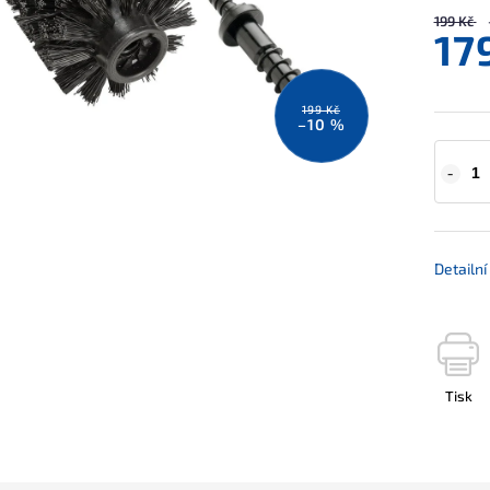
199 Kč
17
199 Kč
–10 %
Detailn
Tisk