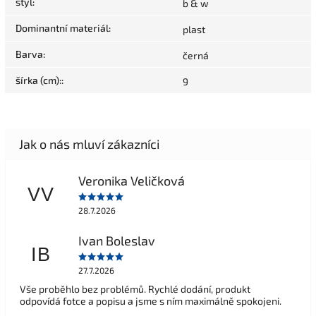
styl
:
b & w
Dominantní materiál
:
plast
Barva
:
černá
šírka (cm):
:
9
Veronika Veličková
VV
28.7.2026
Ivan Boleslav
IB
27.7.2026
Vše proběhlo bez problémů. Rychlé dodání, produkt
odpovídá fotce a popisu a jsme s ním maximálně spokojeni.