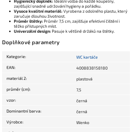
Hygienický doplněk:
Ideální volba do každé koupelny,
zajišťující snadné udržování hygieny a pořádku.
Vysoce kvalitní materiál:
Vyrobena z odolného plastu, který
zaručuje dlouhou životnost.
Průměr štětky:
Průměr 7,5 cm, zajišťuje efektivní čištění i
těžko přístupných míst.
Univerzální design:
Pasuje k většině držáků na štětky.
Doplňkové parametry
Kategorie
:
WC kartáče
EAN
:
4008838158180
materiál 2
:
plastová
průměr (cm)
:
7,5
vzor
:
černá
Dominantní barva
:
černá
Výrobce
:
Wenko