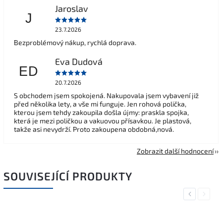
Jaroslav
J
23.7.2026
Bezproblémový nákup, rychlá doprava.
Eva Dudová
ED
20.7.2026
S obchodem jsem spokojená. Nakupovala jsem vybavení již
před několika lety, a vše mi funguje. Jen rohová polička,
kterou jsem tehdy zakoupila došla újmy: praskla spojka,
která je mezi poličkou a vakuovou přísavkou. Je plastová,
takže asi nevydrží. Proto zakoupena obdobná,nová.
Zobrazit další hodnocení
SOUVISEJÍCÍ PRODUKTY
Previous
Next