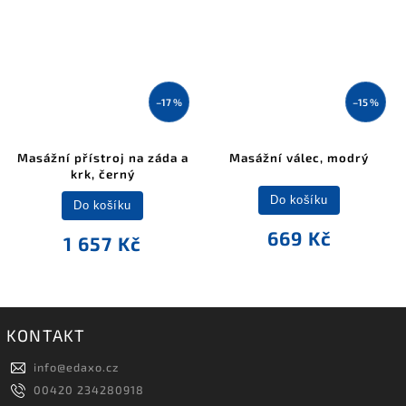
–17 %
–15 %
Masážní přístroj na záda a
Masážní válec, modrý
krk, černý
Do košíku
Do košíku
669 Kč
1 657 Kč
KONTAKT
info
@
edaxo.cz
00420 234280918