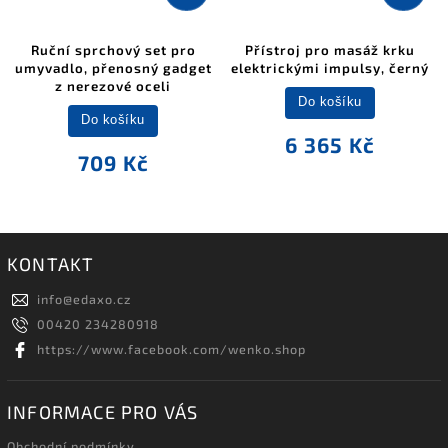
Ruční sprchový set pro
Přístroj pro masáž krku
umyvadlo, přenosný gadget
elektrickými impulsy, černý
z nerezové oceli
Do košíku
Do košíku
6 365 Kč
709 Kč
KONTAKT
info
@
edaxo.cz
00420 234280918
https://www.facebook.com/wenko.shop
INFORMACE PRO VÁS
Obchodní podmínky