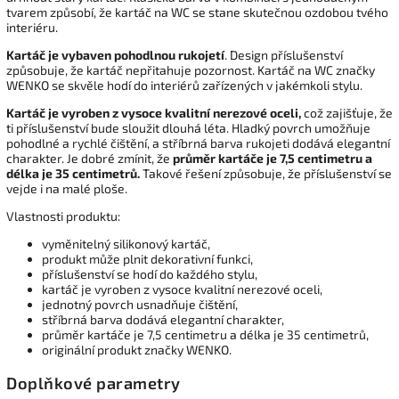
tvarem způsobí, že kartáč na WC se stane skutečnou ozdobou tvého
interiéru.
Kartáč je vybaven pohodlnou rukojetí
. Design příslušenství
způsobuje, že kartáč nepřitahuje pozornost. Kartáč na WC značky
WENKO se skvěle hodí do interiérů zařízených v jakémkoli stylu.
Kartáč je vyroben z vysoce kvalitní nerezové oceli,
což zajišťuje, že
ti příslušenství bude sloužit dlouhá léta. Hladký povrch umožňuje
pohodlné a rychlé čištění, a stříbrná barva rukojeti dodává elegantní
charakter. Je dobré zmínit, že
průměr kartáče je 7,5 centimetru a
délka je 35 centimetrů.
Takové řešení způsobuje, že příslušenství se
vejde i na malé ploše.
Vlastnosti produktu:
vyměnitelný silikonový kartáč,
produkt může plnit dekorativní funkci,
příslušenství se hodí do každého stylu,
kartáč je vyroben z vysoce kvalitní nerezové oceli,
jednotný povrch usnadňuje čištění,
stříbrná barva dodává elegantní charakter,
průměr kartáče je 7,5 centimetru a délka je 35 centimetrů,
originální produkt značky WENKO.
Doplňkové parametry