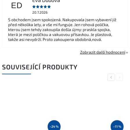
ED
20.7.2026
S obchodem jsem spokojená. Nakupovala jsem vybavení již
před několika lety, a vše mi funguje. Jen rohová polička,
kterou jsem tehdy zakoupila došla újmy: praskla spojka,
která je mezi poličkou a vakuovou přísavkou. Je plastová,
takže asi nevydrží. Proto zakoupena obdobná,nová.
Zobrazit další hodnocení
SOUVISEJÍCÍ PRODUKTY
Previous
Next
–24 %
–11 %