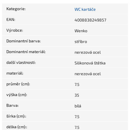
Kategorie
:
WC kartáče
EAN
:
4008838249857
Výrobce
:
Wenko
Dominantní barva
:
stříbro
Dominantní materiál
:
nerezová ocel
další vlastnosti
:
Silikonová štětka
materiál
:
nerezová ocel
průměr (cm)
:
7.5
výška (cm)
:
35
Barva
:
bílá
šírka (cm):
:
7.5
délka (cm):
:
7.5