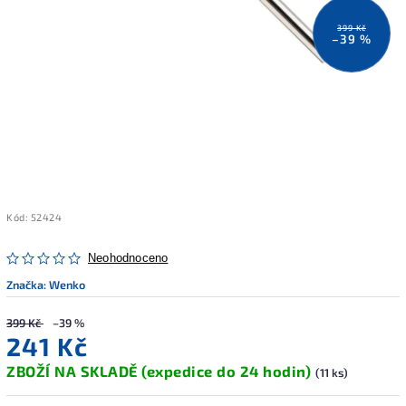
399 Kč
–39 %
Kód:
52424
Neohodnoceno
Značka:
Wenko
399 Kč
–39 %
241 Kč
ZBOŽÍ NA SKLADĚ (expedice do 24 hodin)
(11 ks)