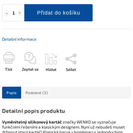
Přidat do košíku
Detailní informace
Tisk
Zeptat se
Hlídat
Sdílet
Popis
Podobné (3)
Detailní popis produktu
Vyměnitelný silikonový kartáč
značky WENKO se vyznačuje
funkčními řešeními a klasickým designem. Nyní už nebudeš muset
drhnout starý kartáč! Klasická barva v kombinaci s jednoduchým