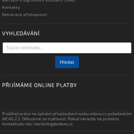
Nařízení o digitálních službách (DSA)
Kontakty
Deklarace přístupnosti
VYHLEDÁVÁNÍ
Hledat
PŘIJÍMÁME ONLINE PLATBY
Probíhají práce na úplném přizpůsobení webu edaxo.cz požadavkům
WCAG 2.2. Děkujeme za trpělivost. Pokud narazíte na problém,
kontaktujte nás: marketing@edaxo.cz.