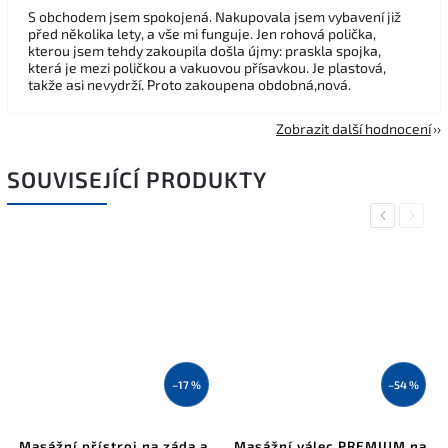
S obchodem jsem spokojená. Nakupovala jsem vybavení již
před několika lety, a vše mi funguje. Jen rohová polička,
kterou jsem tehdy zakoupila došla újmy: praskla spojka,
která je mezi poličkou a vakuovou přísavkou. Je plastová,
takže asi nevydrží. Proto zakoupena obdobná,nová.
Zobrazit další hodnocení
SOUVISEJÍCÍ PRODUKTY
Previous
Next
–17 %
–54 %
Masážní přístroj na záda a
Masážní válec PREMIUM na