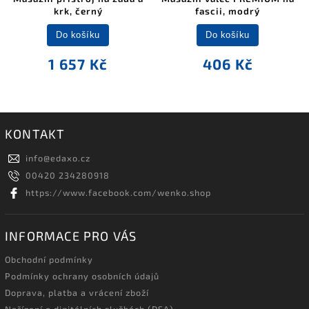
krk, černý
fascii, modrý
Do košíku
Do košíku
1 657 Kč
406 Kč
KONTAKT
info
@
edaxo.cz
00420 234280918
https://www.facebook.com/wenko.shop
INFORMACE PRO VÁS
Obchodní podmínky
Podmínky ochrany osobních údajů
Doprava, platba a vrácení zboží