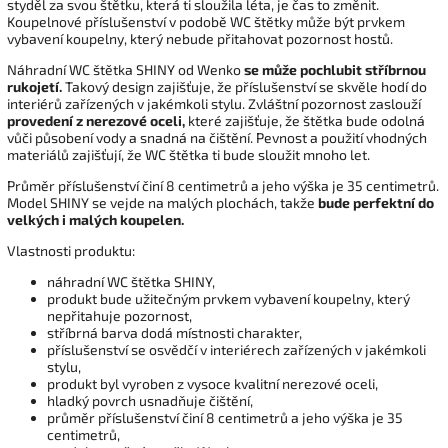
styděl za svou štětku, která ti sloužila léta, je čas to změnit.
Koupelnové příslušenství v podobě WC štětky může být prvkem
vybavení koupelny, který nebude přitahovat pozornost hostů.
Náhradní WC štětka SHINY od Wenko
se může pochlubit stříbrnou
rukojetí.
Takový design zajišťuje, že příslušenství se skvěle hodí do
interiérů zařízených v jakémkoli stylu. Zvláštní pozornost zaslouží
provedení z nerezové oceli,
které zajišťuje, že štětka bude odolná
vůči působení vody a snadná na čištění. Pevnost a použití vhodných
materiálů zajišťují, že WC štětka ti bude sloužit mnoho let.
Průměr příslušenství činí 8 centimetrů a jeho výška je 35 centimetrů.
Model SHINY se vejde na malých plochách, takže
bude perfektní do
velkých i malých koupelen.
Vlastnosti produktu:
náhradní WC štětka SHINY,
produkt bude užitečným prvkem vybavení koupelny, který
nepřitahuje pozornost,
stříbrná barva dodá místnosti charakter,
příslušenství se osvědčí v interiérech zařízených v jakémkoli
stylu,
produkt byl vyroben z vysoce kvalitní nerezové oceli,
hladký povrch usnadňuje čištění,
průměr příslušenství činí 8 centimetrů a jeho výška je 35
centimetrů,