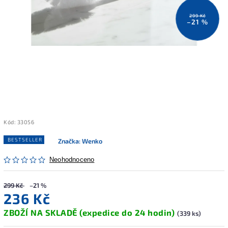
299 Kč
–21 %
Kód:
33056
BESTSELLER
Značka:
Wenko
Neohodnoceno
299 Kč
–21 %
236 Kč
ZBOŽÍ NA SKLADĚ (expedice do 24 hodin)
(339 ks)