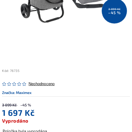
3 099 Kč
–45 %
Kód:
76735
Neohodnoceno
Značka:
Maximex
3 099 Kč
–45 %
1 697 Kč
Vyprodáno
Položka byla vyprodána…