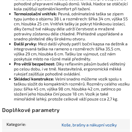
pohodlné přepravení nákupů domů. Velká, hladce se otáčející
kola zajišťují optimální komfort při tažení.
Termoizolační vnitřek:
Pevná, odnímatelná taška se zipem
typu jumbo o objemu 38 L a rozměrech: šířka 34 cm, výška 55
cm, hloubka 25 cm. Vnitřek tašky je pokryt hliníkovou izolací,
díky čemuž tvé nákupy déle udrží čerstvost a mražené
potraviny zůstanou déle chladné. Přehledně uspořádané a
snadno plnitelné díky širokému otvoru.
Další prvky:
Mezi další výhody patří: boční kapsa na deštník a
integrovaná taška na rameno o rozměrech: šířka 35,5 cm,
výška 29 cm, hloubka 6 cm. Tašku lze vyjmout, což nám
poskytuje místo na různé malé předměty.
Pro větší bezpečnost:
Díky reflexním pásům budeš viditelný
po celou dobu, i ve tmě. Nastavitelná, ergonomická měkká
rukojeť zajišťuje pohodlné ovládání.
Skládací konstrukce:
Velmi snadno můžeme vozík spolu s
taškou složit do kompaktních rozměrů. Rozměry celého vozíku
jsou: šířka 45 cm, výška 98 cm, hloubka 42 cm, zatímco po
složení jeho hloubka činí pouze 18 cm. Vozík je také
mimořádně lehký, protože celkově váží pouze cca 2,7 kg.
Doplňkové parametry
Kategorie
:
Koše, brašny a nákupní vozíky