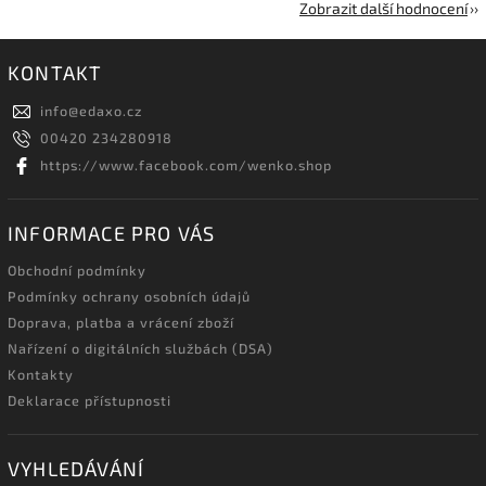
Zobrazit další hodnocení
KONTAKT
info
@
edaxo.cz
00420 234280918
https://www.facebook.com/wenko.shop
INFORMACE PRO VÁS
Obchodní podmínky
Podmínky ochrany osobních údajů
Doprava, platba a vrácení zboží
Nařízení o digitálních službách (DSA)
Kontakty
Deklarace přístupnosti
VYHLEDÁVÁNÍ