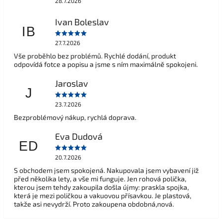
28.7.2026
Ivan Boleslav
IB
27.7.2026
Vše proběhlo bez problémů. Rychlé dodání, produkt
odpovídá fotce a popisu a jsme s ním maximálně spokojeni.
Jaroslav
J
23.7.2026
Bezproblémový nákup, rychlá doprava.
Eva Dudová
ED
20.7.2026
S obchodem jsem spokojená. Nakupovala jsem vybavení již
před několika lety, a vše mi funguje. Jen rohová polička,
kterou jsem tehdy zakoupila došla újmy: praskla spojka,
která je mezi poličkou a vakuovou přísavkou. Je plastová,
takže asi nevydrží. Proto zakoupena obdobná,nová.