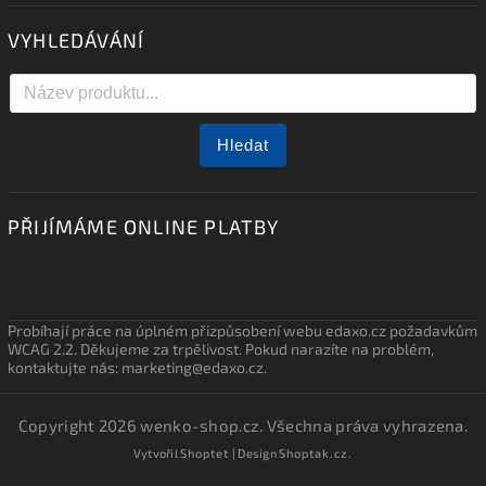
VYHLEDÁVÁNÍ
Hledat
PŘIJÍMÁME ONLINE PLATBY
Probíhají práce na úplném přizpůsobení webu edaxo.cz požadavkům
WCAG 2.2. Děkujeme za trpělivost. Pokud narazíte na problém,
kontaktujte nás: marketing@edaxo.cz.
Copyright 2026
wenko-shop.cz
. Všechna práva vyhrazena.
Vytvořil
Shoptet
| Design
Shoptak.cz.