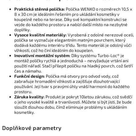
Praktická stěnná polička:
Polička WENKO o rozměrech 10,5 x
8 x 30 cm je ideálním řešením pro ukládání kosmetiky v
koupelně nebo na terase. Díky své kompaktní konstrukci se
vejde do každého prostoru a nabízí další místo na nezbytné
doplňky.
Vysoce kvalitní materiály:
Vyrobená z odolné nerezové oceli,
polička se vyznačuje elegantním matným povrchem, který
dodává každému interiéru třídu. Tento materiál je odolný vůči
vlhkosti, což ho činí ideálním do koupelen.
Inovativní montážní systém:
Díky systému Turbo-Loc® je
montáž poličky rychlá a jednoduchá – nevyžaduje vrtání ani
použití nářadí. Stačí přilepit poličku na hladký povrch, což šetří
čas a námahu.
Funkční design:
Polička má otvory pro odvod vody, což
zabraňuje hromadění vlhkosti a zajišťuje dlouhotrvající
používání. Její tvar s pravými úhly vnáší harmonii do každého
prostoru.
Záruka kvality:
Produkt je pokryt 10letou zárukou, což svědčí
o jeho vysoké kvalitě a trvanlivosti. Můžete si být jisti, že bude
sloužit dlouhou dobu, čímž eliminuje problémy s ukládáním
kosmetiky.
Doplňkové parametry