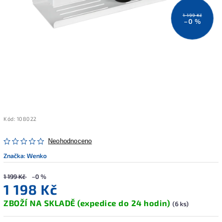
1 199 Kč
–0 %
Kód:
108022
Neohodnoceno
Značka:
Wenko
1 199 Kč
–0 %
1 198 Kč
ZBOŽÍ NA SKLADĚ (expedice do 24 hodin)
(6 ks)