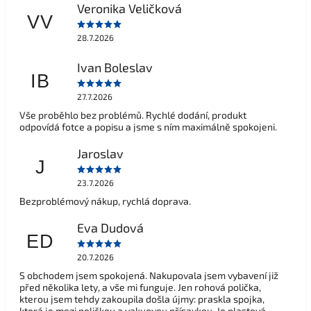
Veronika Veličková
VV
28.7.2026
Ivan Boleslav
IB
27.7.2026
Vše proběhlo bez problémů. Rychlé dodání, produkt
odpovídá fotce a popisu a jsme s ním maximálně spokojeni.
Jaroslav
J
23.7.2026
Bezproblémový nákup, rychlá doprava.
Eva Dudová
ED
20.7.2026
S obchodem jsem spokojená. Nakupovala jsem vybavení již
před několika lety, a vše mi funguje. Jen rohová polička,
kterou jsem tehdy zakoupila došla újmy: praskla spojka,
která je mezi poličkou a vakuovou přísavkou. Je plastová,