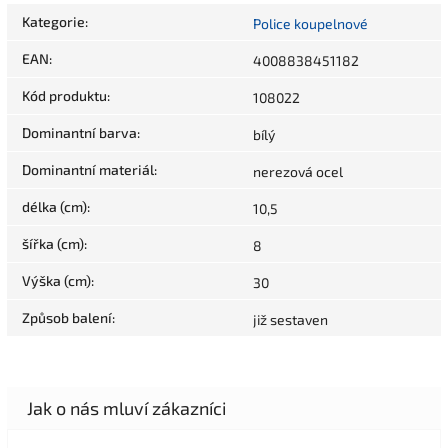
Kategorie
:
Police koupelnové
EAN
:
4008838451182
Kód produktu
:
108022
Dominantní barva
:
bílý
Dominantní materiál
:
nerezová ocel
délka (cm)
:
10,5
šířka (cm)
:
8
Výška (cm)
:
30
Způsob balení
:
již sestaven