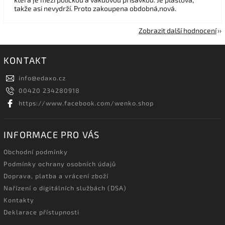
takže asi nevydrží. Proto zakoupena obdobná,nová.
Zobrazit další hodnocení
KONTAKT
info
@
edaxo.cz
00420 234280918
https://www.facebook.com/wenko.shop
INFORMACE PRO VÁS
Obchodní podmínky
Podmínky ochrany osobních údajů
Doprava, platba a vrácení zboží
Nařízení o digitálních službách (DSA)
Kontakty
Deklarace přístupnosti