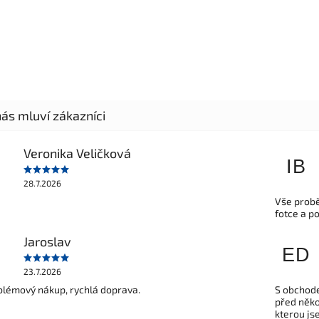
Veronika Veličková
IB
28.7.2026
Vše probě
fotce a p
Jaroslav
ED
23.7.2026
lémový nákup, rychlá doprava.
S obchode
před někol
kterou js