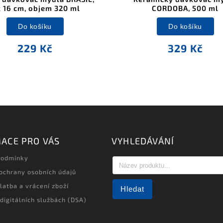
x 16 cm, objem 320 ml
CORDOBA, 500 ml
Do košíku
Do košíku
229 Kč
329 Kč
ACE PRO VÁS
VYHLEDÁVÁNÍ
podmínky
ochrany osobních údajů
latba a vrácení zboží
Hledat
 digitálních službách (DSA)