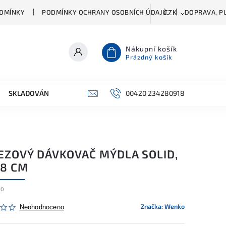
DMÍNKY
PODMÍNKY OCHRANY OSOBNÍCH ÚDAJŮ
DOPRAVA, PL
CZK
Nákupní košík
Prázdný košík
SKLADOVÁNÍ A ČIŠTĚNÍ
PŘÍSLUŠENSTVÍ
00420 234280918
ŠATNÍK
EZOVÝ DÁVKOVAČ MÝDLA SOLID,
 8 CM
20
Značka:
Wenko
Neohodnoceno