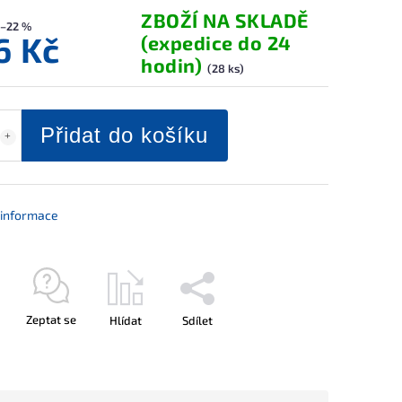
ZBOŽÍ NA SKLADĚ
–22 %
6 Kč
(expedice do 24
hodin)
(28 ks)
Přidat do košíku
í informace
Zeptat se
Hlídat
Sdílet