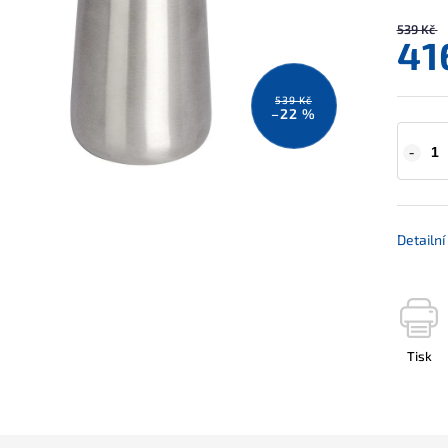
539 Kč
41
539 Kč
–22 %
Detailn
Tisk