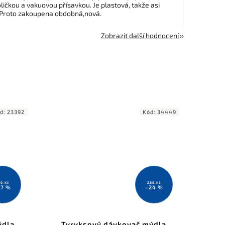
ličkou a vakuovou přísavkou. Je plastová, takže asi
 Proto zakoupena obdobná,nová.
Zobrazit další hodnocení
d:
23392
Kód:
34449
9 Kč
289 Kč
17 %
–24 %
ýdla
Tyryksový dávkovač mýdla