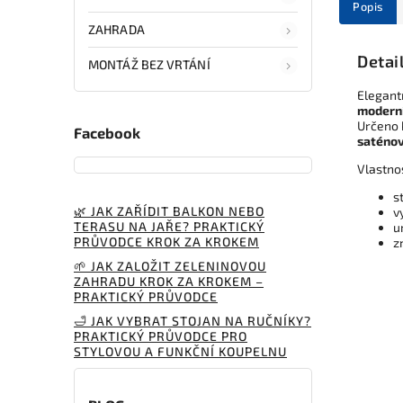
Popis
ZAHRADA
Detai
MONTÁŽ BEZ VRTÁNÍ
Elegant
modern
Určeno 
Facebook
saténov
Vlastno
s
🌿 JAK ZAŘÍDIT BALKON NEBO
v
TERASU NA JAŘE? PRAKTICKÝ
u
PRŮVODCE KROK ZA KROKEM
z
🌱 JAK ZALOŽIT ZELENINOVOU
ZAHRADU KROK ZA KROKEM –
PRAKTICKÝ PRŮVODCE
🛁 JAK VYBRAT STOJAN NA RUČNÍKY?
PRAKTICKÝ PRŮVODCE PRO
STYLOVOU A FUNKČNÍ KOUPELNU