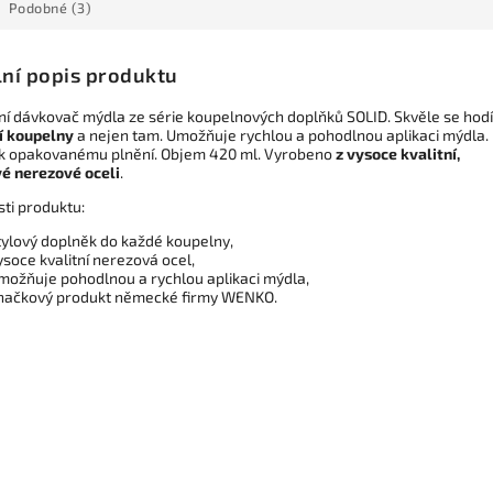
Podobné (3)
lní popis produktu
ní dávkovač mýdla ze série koupelnových doplňků SOLID. Skvěle se hod
í koupelny
a nejen tam. Umožňuje rychlou a pohodlnou aplikaci mýdla.
k opakovanému plnění. Objem 420 ml. Vyrobeno
z
vysoce kvalitní,
é nerezové oceli
.
sti produktu:
tylový doplněk do každé koupelny,
ysoce kvalitní nerezová ocel,
možňuje pohodlnou a rychlou aplikaci mýdla,
načkový produkt německé firmy WENKO.