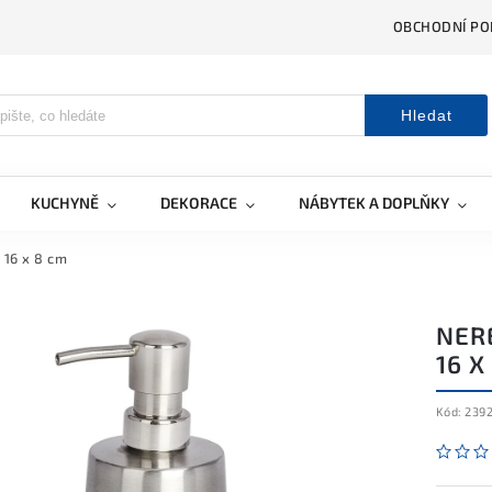
OBCHODNÍ PO
Hledat
KUCHYNĚ
DEKORACE
NÁBYTEK A DOPLŇKY
 16 x 8 cm
NER
16 X
Kód:
239