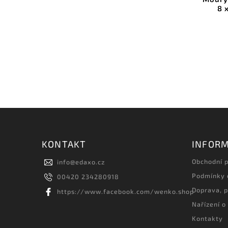
8 
KONTAKT
INFORM
Obchodní 
info
@
edaxo.cz
Podmínky 
00420 234280918
Doprava, p
https://www.facebook.com/wenko.shop
Nařízení o
Kontakty