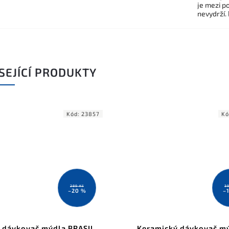
je mezi po
nevydrží.
SEJÍCÍ PRODUKTY
Kód:
23857
Kó
289 Kč
39
–20 %
–
 dávkovač mýdla BRASIL,
Keramický dávkovač m