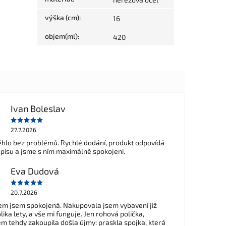
výška (cm)
:
16
objem(ml)
:
420
Ivan Boleslav
27.7.2026
hlo bez problémů. Rychlé dodání, produkt odpovídá
opisu a jsme s ním maximálně spokojeni.
Eva Dudová
20.7.2026
m jsem spokojená. Nakupovala jsem vybavení již
ika lety, a vše mi funguje. Jen rohová polička,
em tehdy zakoupila došla újmy: praskla spojka, která