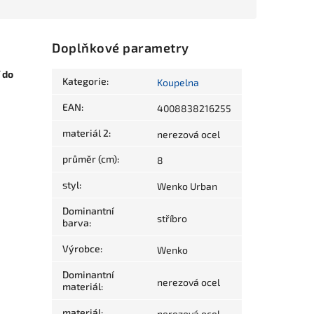
Doplňkové parametry
í
do
Kategorie
:
Koupelna
EAN
:
4008838216255
materiál 2
:
nerezová ocel
průměr (cm)
:
8
styl
:
Wenko Urban
Dominantní
stříbro
barva
:
Výrobce
:
Wenko
Dominantní
nerezová ocel
materiál
:
materiál
:
nerezová ocel