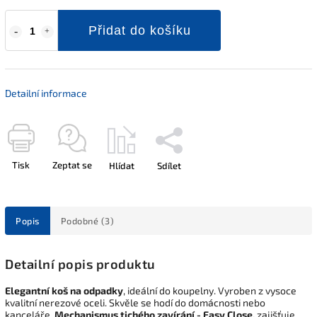
Přidat do košíku
Detailní informace
Tisk
Zeptat se
Hlídat
Sdílet
Popis
Podobné (3)
Detailní popis produktu
Elegantní koš na odpadky
, ideální do koupelny. Vyroben z vysoce
kvalitní nerezové oceli. Skvěle se hodí do domácnosti nebo
kanceláře.
Mechanismus tichého zavírání - Easy Close,
zajišťuje