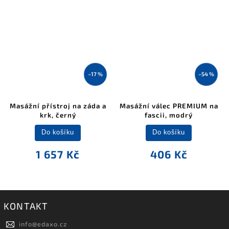
–17 %
–54 %
Masážní přístroj na záda a
Masážní válec PREMIUM na
krk, černý
fascii, modrý
Do košíku
Do košíku
1 657 Kč
406 Kč
KONTAKT
info
@
edaxo.cz