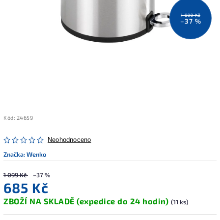
1 099 Kč
–37 %
Kód:
24659
Neohodnoceno
Značka:
Wenko
1 099 Kč
–37 %
685 Kč
ZBOŽÍ NA SKLADĚ (expedice do 24 hodin)
(11 ks)