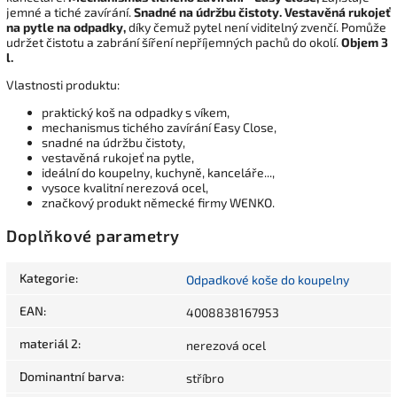
jemné a tiché zavírání.
Snadné na údržbu čistoty. Vestavěná rukojeť
na pytle na odpadky,
díky čemuž pytel není viditelný zvenčí. Pomůže
udržet čistotu a zabrání šíření nepříjemných pachů do okolí.
Objem 3
l.
Vlastnosti produktu:
praktický koš na odpadky s víkem,
mechanismus tichého zavírání Easy Close,
snadné na údržbu čistoty,
vestavěná rukojeť na pytle,
ideální do koupelny, kuchyně, kanceláře...,
vysoce kvalitní nerezová ocel,
značkový produkt německé firmy WENKO.
Doplňkové parametry
Kategorie
:
Odpadkové koše do koupelny
EAN
:
4008838167953
materiál 2
:
nerezová ocel
Dominantní barva
:
stříbro