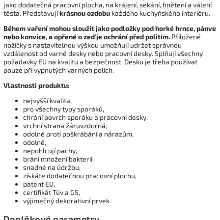
jako dodatečná pracovní plocha, na krájení, sekání, hnětení a válení
těsta. Představují
krásnou ozdobu
každého kuchyňského interiéru.
Během vaření mohou sloužit jako podložky pod horké hrnce, pánve
nebo konvice, a opřené o zeď je ochrání před politím.
Přiložené
nožičky s nastavitelnou výškou umožňují udržet správnou
vzdálenost od varné desky nebo pracovní desky. Splňují všechny
požadavky EU na kvalitu a bezpečnost. Desku je třeba používat
pouze při vypnutých varných polích.
Vlastnosti produktu:
nejvyšší kvalita,
pro všechny typy sporáků,
chrání povrch sporáku a pracovní desky,
vrchní strana žáruvzdorná,
odolné proti poškrábání a nárazům,
odolné,
nepohlcují pachy,
brání množení bakterií,
snadné na údržbu,
získáte dodatečnou pracovní plochu,
patent EU,
certifikát Tüv a GS,
výjimečný dekorativní prvek.
Doplňkové parametry