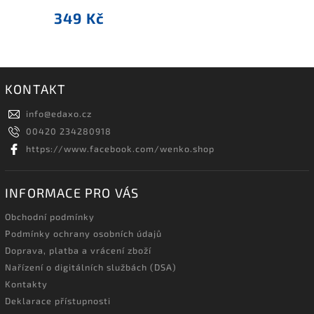
349 Kč
KONTAKT
info
@
edaxo.cz
00420 234280918
https://www.facebook.com/wenko.shop
INFORMACE PRO VÁS
Obchodní podmínky
Podmínky ochrany osobních údajů
Doprava, platba a vrácení zboží
Nařízení o digitálních službách (DSA)
Kontakty
Deklarace přístupnosti