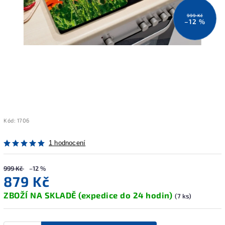
999 Kč
–12 %
Kód:
1706
1 hodnocení
999 Kč
–12 %
879 Kč
ZBOŽÍ NA SKLADĚ (expedice do 24 hodin)
(7 ks)