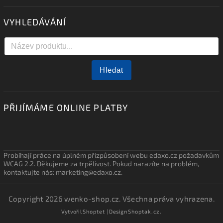
VYHLEDÁVÁNÍ
Hledat
PŘIJÍMÁME ONLINE PLATBY
Probíhají práce na úplném přizpůsobení webu edaxo.cz požadavkům
WCAG 2.2. Děkujeme za trpělivost. Pokud narazíte na problém,
kontaktujte nás: marketing@edaxo.cz.
Copyright 2026
wenko-shop.cz
. Všechna práva vyhrazena.
Vytvořil
Shoptet
| Design
Shoptak.cz.