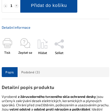
Přidat do košíku
Detailní informace
Tisk
Zeptat se
Hlídat
Sdílet
Popis
Podobné (3)
Detailní popis produktu
Vyrobené
z žáruvzdorného tvrzeného skla ochranné desky
jsou
určeny k zakrývání desek elektrických, keramických a plynových
sporáků. Chrání před znečištěním, poškozením a usazováním prachu.
Jsou
velmi odolné
a
odolné proti nárazům a poškrábání
. Ideální