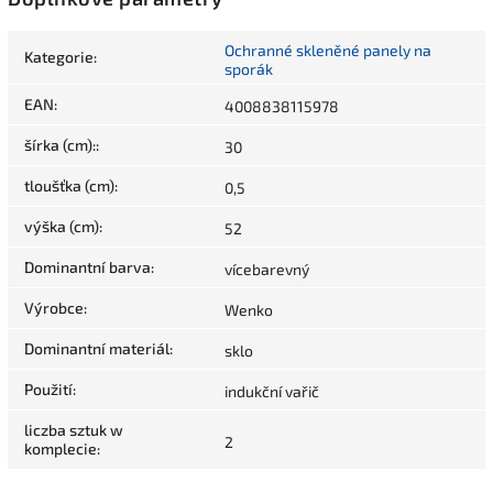
Ochranné skleněné panely na
Kategorie
:
sporák
EAN
:
4008838115978
šírka (cm):
:
30
tloušťka (cm)
:
0,5
výška (cm)
:
52
Dominantní barva
:
vícebarevný
Výrobce
:
Wenko
Dominantní materiál
:
sklo
Použití
:
indukční vařič
liczba sztuk w
2
komplecie
: