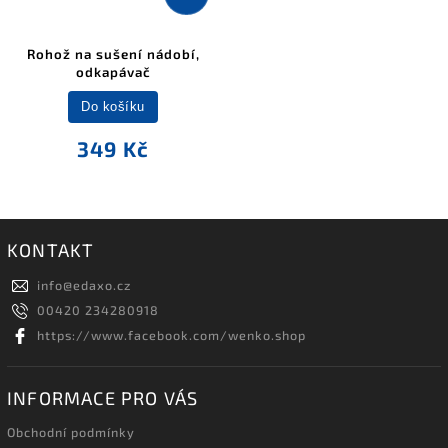
Rohož na sušení nádobí,
odkapávač
Do košíku
349 Kč
KONTAKT
info
@
edaxo.cz
00420 234280918
https://www.facebook.com/wenko.shop
INFORMACE PRO VÁS
Obchodní podmínky