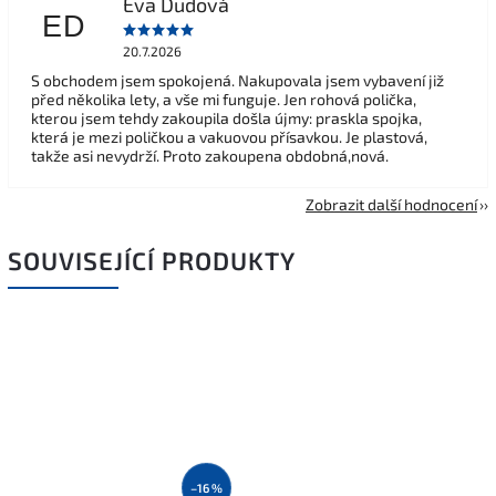
Eva Dudová
ED
20.7.2026
S obchodem jsem spokojená. Nakupovala jsem vybavení již
před několika lety, a vše mi funguje. Jen rohová polička,
kterou jsem tehdy zakoupila došla újmy: praskla spojka,
která je mezi poličkou a vakuovou přísavkou. Je plastová,
takže asi nevydrží. Proto zakoupena obdobná,nová.
Zobrazit další hodnocení
SOUVISEJÍCÍ PRODUKTY
–16 %