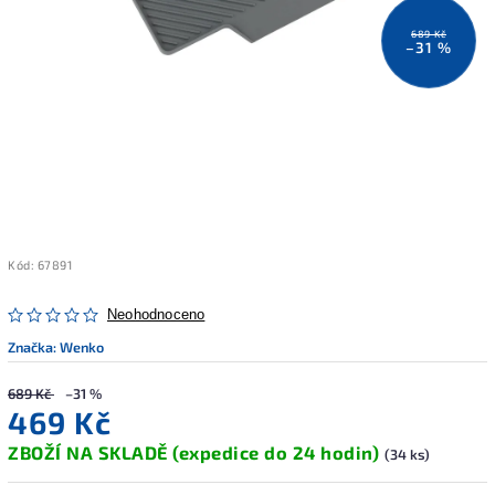
689 Kč
–31 %
Kód:
67891
Neohodnoceno
Značka:
Wenko
689 Kč
–31 %
469 Kč
ZBOŽÍ NA SKLADĚ (expedice do 24 hodin)
(34 ks)