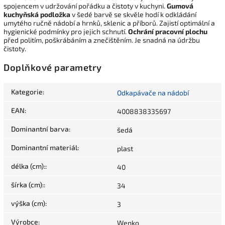
spojencem v udržování pořádku a čistoty v kuchyni.
Gumová
kuchyňská podložka
v šedé barvě se skvěle hodí k odkládání
umytého ručně nádobí a hrnků, sklenic a příborů. Zajistí optimální a
hygienické podmínky pro jejich schnutí.
Ochrání pracovní plochu
před politím, poškrábáním a znečištěním. Je snadná na údržbu
čistoty.
Doplňkové parametry
Kategorie
:
Odkapávače na nádobí
EAN
:
4008838335697
Dominantní barva
:
šedá
Dominantní materiál
:
plast
délka (cm):
:
40
šírka (cm):
:
34
výška (cm)
:
3
Výrobce
:
Wenko