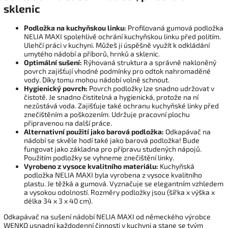
sklenic
Podložka na kuchyňskou linku:
Profilovaná gumová podložka
NELIA MAXI spolehlivě ochrání kuchyňskou linku před politím.
Ulehčí práci v kuchyni. Můžeš ji úspěšně využít k odkládání
umytého nádobí a příborů, hrnků a sklenic.
Optimální sušení:
Rýhovaná struktura a správně nakloněný
povrch zajišťují vhodné podmínky pro odtok nahromaděné
vody. Díky tomu mohou nádobí volně schnout.
Hygienický povrch:
Povrch podložky lze snadno udržovat v
čistotě. Je snadno čistitelná a hygienická, protože na ní
nezůstává voda. Zajišťuje také ochranu kuchyňské linky před
znečištěním a poškozením. Udržuje pracovní plochu
připravenou na další práce.
Alternativní použití jako barová podložka:
Odkapávač na
nádobí se skvěle hodí také jako barová podložka! Bude
fungovat jako základna pro přípravu studených nápojů.
Použitím podložky se vyhneme znečištění linky.
Vyrobeno z vysoce kvalitního materiálu:
Kuchyňská
podložka NELIA MAXI byla vyrobena z vysoce kvalitního
plastu. Je těžká a gumová. Vyznačuje se elegantním vzhledem
a vysokou odolností. Rozměry podložky jsou (šířka x výška x
délka 34 x 3 x 40 cm).
Odkapávač na sušení nádobí NELIA MAXI od německého výrobce
WENKO usnadní každodenní činnosti v kuchyni a stane se tvým