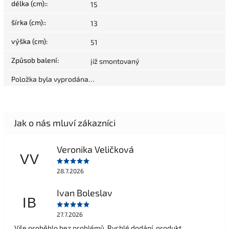
délka (cm):
:
15
šírka (cm):
:
13
výška (cm)
:
51
Způsob balení
:
již smontovaný
Položka byla vyprodána…
Veronika Veličková
VV
28.7.2026
Ivan Boleslav
IB
27.7.2026
Vše proběhlo bez problémů. Rychlé dodání, produkt