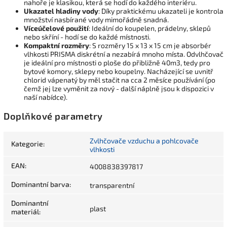
nahoře je klasikou, která se hodí do každého interiéru.
Ukazatel hladiny vody
: Díky praktickému ukazateli je kontrola
množství nasbírané vody mimořádně snadná.
Víceúčelové použití
: Ideální do koupelen, prádelny, sklepů
nebo skříní - hodí se do každé místnosti.
Kompaktní rozměry
: S rozměry 15 x 13 x 15 cm je absorbér
vlhkosti PRISMA diskrétní a nezabírá mnoho místa. Odvlhčovač
je ideální pro místnosti o ploše do přibližně 40m3, tedy pro
bytové komory, sklepy nebo koupelny. Nacházející se uvnitř
chlorid vápenatý by měl stačit na cca 2 měsíce používání (po
čemž jej lze vyměnit za nový - další náplně jsou k dispozici v
naší nabídce).
Doplňkové parametry
Zvlhčovače vzduchu a pohlcovače
Kategorie
:
vlhkosti
EAN
:
4008838397817
Dominantní barva
:
transparentní
Dominantní
plast
materiál
: