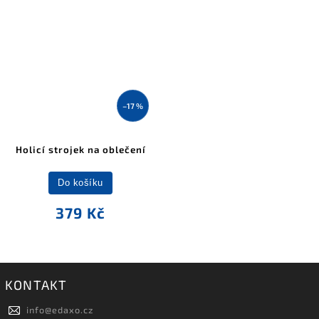
–17 %
Holicí strojek na oblečení
Do košíku
379 Kč
KONTAKT
info
@
edaxo.cz