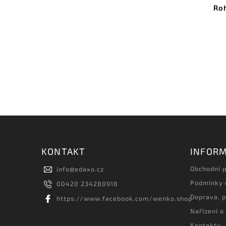
Roh
KONTAKT
INFORM
Obchodní 
info
@
edaxo.cz
Podmínky 
00420 234280918
Doprava, p
https://www.facebook.com/wenko.shop
Nařízení o
Kontakty