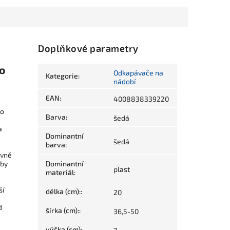
Doplňkové parametry
o
Odkapávače na
Kategorie
:
nádobí
EAN
:
4008838339220
ho
Barva
:
šedá
a
Dominantní
šedá
barva
:
evně
aby
Dominantní
plast
materiál
:
ší
délka (cm):
:
20
d
šírka (cm):
:
36,5-50
výška (cm)
: