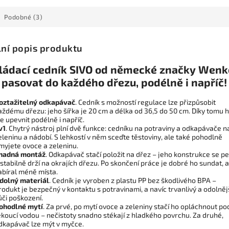
Podobné (3)
lní popis produktu
ládací cedník SIVO od německé značky Wenk
 pasovat do každého dřezu, podélně i napříč!
oztažitelný odkapávač
. Cedník s možností regulace lze přizpůsobit
aždému dřezu: jeho šířka je 20 cm a délka od 36,5 do 50 cm. Díky tomu 
ze upevnit podélně i napříč.
v1
. Chytrý nástroj plní dvě funkce: cedníku na potraviny a odkapávače n
eleninu a nádobí. S lehkostí v něm sceďte těstoviny, ale také pohodlně
myjete ovoce a zeleninu.
nadná montáž
. Odkapávač stačí položit na dřez – jeho konstrukce se p
 stabilně drží na okrajích dřezu. Po skončení práce je dobré ho sundat, 
abíral méně místa.
dolný materiál
. Cedník je vyroben z plastu PP bez škodlivého BPA –
rodukt je bezpečný v kontaktu s potravinami, a navíc trvanlivý a odolněj
ůči poškození.
ohodlné mytí
. Za prvé, po mytí ovoce a zeleniny stačí ho opláchnout po
ekoucí vodou – nečistoty snadno stékají z hladkého povrchu. Za druhé,
dkapávač lze mýt v myčce.