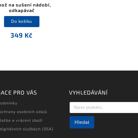
ož na sušení nádobí,
odkapávač
Do košíku
349 Kč
ACE PRO VÁS
VYHLEDÁVÁNÍ
podmínky
ochrany osobních údajů
latba a vrácení zboží
Hledat
 digitálních službách (DSA)