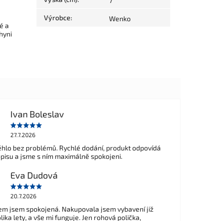
7
Výrobce
:
Wenko
é a
hyni
Ivan Boleslav
27.7.2026
hlo bez problémů. Rychlé dodání, produkt odpovídá
opisu a jsme s ním maximálně spokojeni.
Eva Dudová
20.7.2026
m jsem spokojená. Nakupovala jsem vybavení již
ika lety, a vše mi funguje. Jen rohová polička,