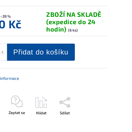
ZBOŽÍ NA SKLADĚ
–39 %
0 Kč
(expedice do 24
hodin)
(6 ks)
Přidat do košíku
í informace
Zeptat se
Hlídat
Sdílet