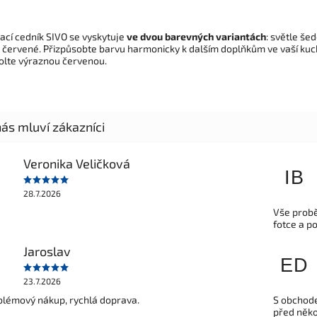
ací cedník SIVO se vyskytuje
ve dvou barevných variantách
: světle šed
 červené. Přizpůsobte barvu harmonicky k dalším doplňkům ve vaší kuc
olte výraznou červenou.
Veronika Veličková
IB
28.7.2026
Vše probě
fotce a p
Jaroslav
ED
23.7.2026
lémový nákup, rychlá doprava.
S obchode
před někol