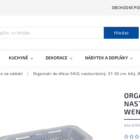
OBCHODNÍ PO
Hledat
KUCHYNĚ
DEKORACE
NÁBYTEK A DOPLŇKY
e na nádobí
/
Organizér do dřezu SIVO, nastavitelný, 37-50 cm, bílý
ORG
NAST
WEN
Kód:
678