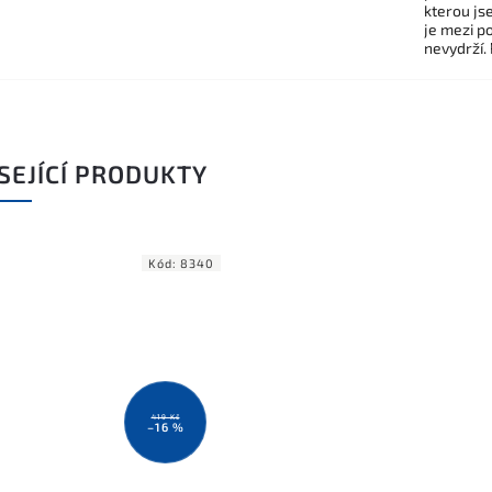
kterou js
je mezi po
nevydrží.
SEJÍCÍ PRODUKTY
Kód:
8340
419 Kč
–16 %