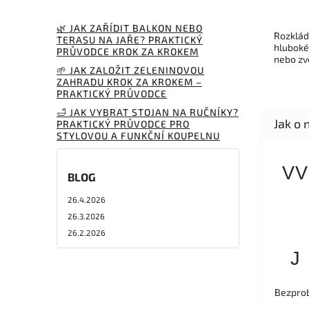
🌿 JAK ZAŘÍDIT BALKON NEBO
Rozklád
TERASU NA JAŘE? PRAKTICKÝ
hluboké
PRŮVODCE KROK ZA KROKEM
nebo zv
🌱 JAK ZALOŽIT ZELENINOVOU
ZAHRADU KROK ZA KROKEM –
PRAKTICKÝ PRŮVODCE
🛁 JAK VYBRAT STOJAN NA RUČNÍKY?
PRAKTICKÝ PRŮVODCE PRO
STYLOVOU A FUNKČNÍ KOUPELNU
VV
BLOG
26.4.2026
26.3.2026
26.2.2026
J
Bezprob