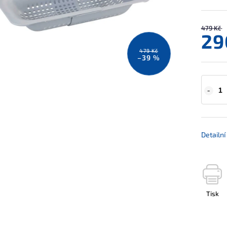
479 Kč
29
479 Kč
–39 %
Detailn
Tisk