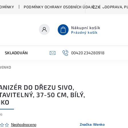
DMÍNKY
PODMÍNKY OCHRANY OSOBNÍCH ÚDAJŮ
DOPRAVA, PL
CZK
Nákupní košík
Prázdný košík
SKLADOVÁNÍ A ČIŠTĚNÍ
PŘÍSLUŠENSTVÍ
00420 234280918
ŠATNÍK
, WENKO
ANIZÉR DO DŘEZU SIVO,
AVITELNÝ, 37-50 CM, BÍLÝ,
KO
99
Značka:
Wenko
Neohodnoceno