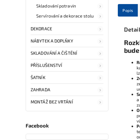
Skladování potravin
Popis
Servírování a dekorace stolu
DEKORACE
Detai
NÁBYTEK A DOPLŇKY
Rozk
bude
SKLADOVÁNÍ A ČIŠTĚNÍ
R
PŘÍSLUŠENSTVÍ
k
l
ŠATNÍK
2
z
u
ZAHRADA
S
a
MONTÁŽ BEZ VRTÁNÍ
z
O
p
v
Facebook
P
t
o