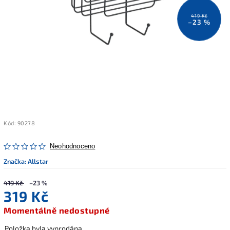
419 Kč
–23 %
Kód:
90278
Neohodnoceno
Značka:
Allstar
419 Kč
–23 %
319 Kč
Momentálně nedostupné
Položka byla vyprodána…