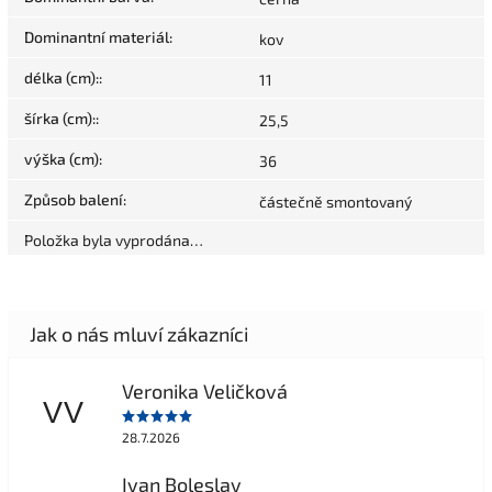
Dominantní materiál
:
kov
délka (cm):
:
11
šírka (cm):
:
25,5
výška (cm)
:
36
Způsob balení
:
částečně smontovaný
Položka byla vyprodána…
Veronika Veličková
VV
28.7.2026
Ivan Boleslav