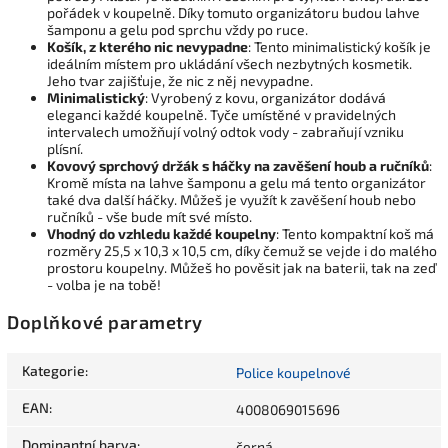
pořádek v koupelně. Díky tomuto organizátoru budou lahve
šamponu a gelu pod sprchu vždy po ruce.
Košík, z kterého nic nevypadne
: Tento minimalistický košík je
ideálním místem pro ukládání všech nezbytných kosmetik.
Jeho tvar zajišťuje, že nic z něj nevypadne.
Minimalistický
: Vyrobený z kovu, organizátor dodává
eleganci každé koupelně. Tyče umístěné v pravidelných
intervalech umožňují volný odtok vody - zabraňují vzniku
plísní.
Kovový sprchový držák s háčky na zavěšení houb a ručníků
:
Kromě místa na lahve šamponu a gelu má tento organizátor
také dva další háčky. Můžeš je využít k zavěšení houb nebo
ručníků - vše bude mít své místo.
Vhodný do vzhledu každé koupelny
: Tento kompaktní koš má
rozměry 25,5 x 10,3 x 10,5 cm, díky čemuž se vejde i do malého
prostoru koupelny. Můžeš ho pověsit jak na baterii, tak na zeď
- volba je na tobě!
Doplňkové parametry
Kategorie
:
Police koupelnové
EAN
:
4008069015696
Dominantní barva
:
černá