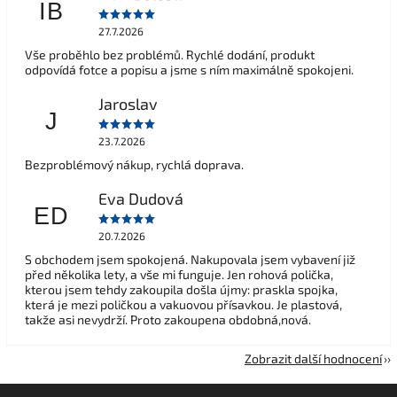
IB
27.7.2026
Vše proběhlo bez problémů. Rychlé dodání, produkt
odpovídá fotce a popisu a jsme s ním maximálně spokojeni.
Jaroslav
J
23.7.2026
Bezproblémový nákup, rychlá doprava.
Eva Dudová
ED
20.7.2026
S obchodem jsem spokojená. Nakupovala jsem vybavení již
před několika lety, a vše mi funguje. Jen rohová polička,
kterou jsem tehdy zakoupila došla újmy: praskla spojka,
která je mezi poličkou a vakuovou přísavkou. Je plastová,
takže asi nevydrží. Proto zakoupena obdobná,nová.
Zobrazit další hodnocení