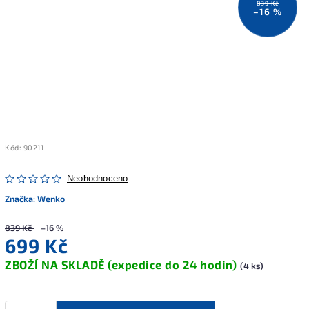
839 Kč
–16 %
Kód:
90211
Neohodnoceno
Značka:
Wenko
839 Kč
–16 %
699 Kč
ZBOŽÍ NA SKLADĚ (expedice do 24 hodin)
(4 ks)