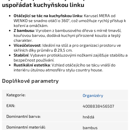
uspořádat kuchyňskou linku
Otáčející se tác na kuchyňskou linku
: Karusel MERA od
WENKO se snadno otáčí o 360°, což umožňuje rychlý přístup k
koření a omáčkám.
Z bambusu
: Vyroben z bambusového dřeva s mírně tmavší,
kouřovou barvou, dodává kuchyni přirozené kouzlo a teplý
charakter.
Víceúčelovost
: Ideální na stůl a pro organizaci prostoru ve
skříních díky průměru Ø 29,5 cm.
Stabilní
: Vybaven protiskluzovými nožkami zajišťuje stabilitu a
bezpečnost používání.
Rustikální estetika
: Vzhled otáčejícího se tácu vnáší do
interiéru útulnou atmosféru stylu country house.
Doplňkové parametry
Kategorie
:
Organizéry
EAN
:
4008838456507
Dominantní barva
:
hnědá
Dominantní materiál
:
bambus