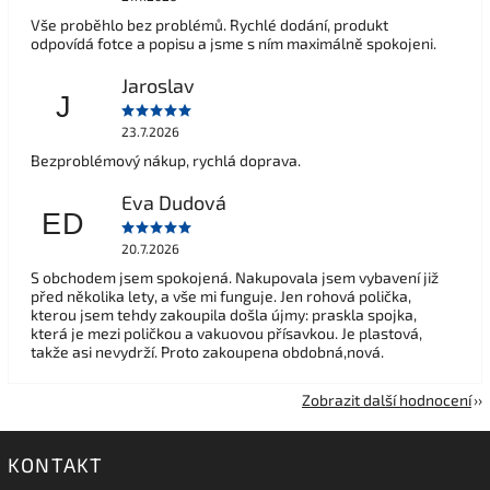
Vše proběhlo bez problémů. Rychlé dodání, produkt
odpovídá fotce a popisu a jsme s ním maximálně spokojeni.
Jaroslav
J
23.7.2026
Bezproblémový nákup, rychlá doprava.
Eva Dudová
ED
20.7.2026
S obchodem jsem spokojená. Nakupovala jsem vybavení již
před několika lety, a vše mi funguje. Jen rohová polička,
kterou jsem tehdy zakoupila došla újmy: praskla spojka,
která je mezi poličkou a vakuovou přísavkou. Je plastová,
takže asi nevydrží. Proto zakoupena obdobná,nová.
Zobrazit další hodnocení
KONTAKT