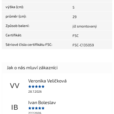
výška (cm)
:
5
průměr (cm)
:
29
Způsob balení
:
již smontovaný
Certifikát
:
FSC
Sériové číslo certifikátu FSC
:
FSC-C135059
Veronika Veličková
VV
28.7.2026
Ivan Boleslav
IB
27.7.2026