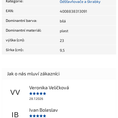
Kategorie
:
Odšťavňovače a škrabky
EAN
:
4008838313091
Dominantní barva
:
bílá
Dominantní materiál
:
plast
výška (cm)
:
23
šírka (cm):
:
9,5
Veronika Veličková
VV
28.7.2026
Ivan Boleslav
IB