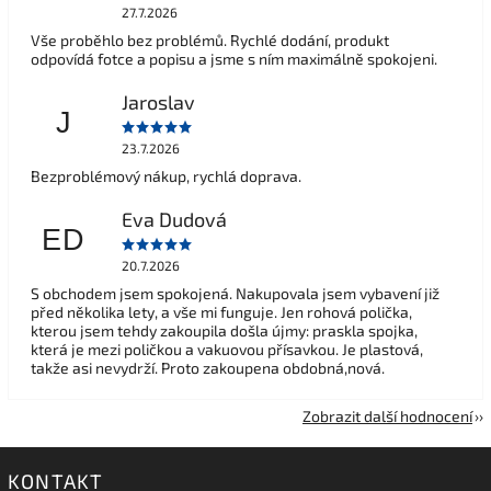
27.7.2026
Vše proběhlo bez problémů. Rychlé dodání, produkt
odpovídá fotce a popisu a jsme s ním maximálně spokojeni.
Jaroslav
J
23.7.2026
Bezproblémový nákup, rychlá doprava.
Eva Dudová
ED
20.7.2026
S obchodem jsem spokojená. Nakupovala jsem vybavení již
před několika lety, a vše mi funguje. Jen rohová polička,
kterou jsem tehdy zakoupila došla újmy: praskla spojka,
která je mezi poličkou a vakuovou přísavkou. Je plastová,
takže asi nevydrží. Proto zakoupena obdobná,nová.
Zobrazit další hodnocení
KONTAKT