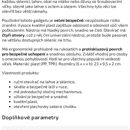
každou sklenici, lahev, obal na mléko nebo džusy se šroubovacími
víčky, stejně jako lahve s octem a olejem. Všechny tyto věci lze
otevřít bez větší námahy.
Používání tohoto gadgetu je
velmi bezpečné
, nezpůsobuje riziko
zranění. Vysoce kvalitní plast zajišťuje odolnost a odolnost vůči všem
poškozením. Nástroj má hladký povrch, snadno se čistí. Otevírač má
čtyři otvory
, což z něj činí univerzální nástroj, protože bude pasovat
na většinu dostupných sklenic na trhu.
Má ergonomické prohlubně na rukojetích a
protiskluzový povrch
pro bezpečné uchopení
a snadnou obsluhu. Zvlášť vhodný pro osoby
s omezenou pohyblivostí. Hodí se pro všechny populární velikosti
víček. Materiál: plast (PP, TPR). Rozměry (š x v x h): 23 x 9,5 x 2 cm.
Vlastnosti produktu:
ruční otevírač na lahve a sklenice,
skvěle a bezpečně leží v ruce,
má jednoduchý otočný mechanismus,
užívání je bezpečné a snadné,
kvalitní plast,
otevření plechovky zabere chvilku.
Doplňkové parametry