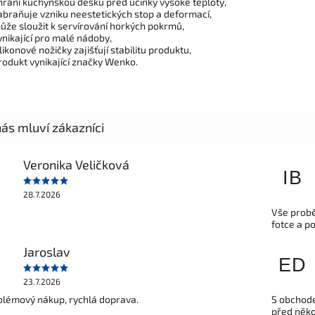
hrání kuchyňskou desku před účinky vysoké teploty,
abraňuje vzniku neestetických stop a deformací,
ůže sloužit k servírování horkých pokrmů,
ynikající pro malé nádoby,
ilikonové nožičky zajišťují stabilitu produktu,
rodukt vynikající značky Wenko.
Veronika Veličková
IB
28.7.2026
Vše probě
fotce a p
Jaroslav
ED
23.7.2026
lémový nákup, rychlá doprava.
S obchode
před někol