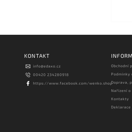
KONTAKT
INFORM
Obchodní 
info
@
edaxo.cz
Podmínky 
00420 234280918
Doprava, p
https://www.facebook.com/wenko.shop
Nařízení o
Kontakty
Deklarace 