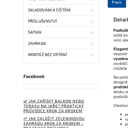
Popis
SKLADOVÁNÍ A ČIŠTĚNÍ
Detai
PŘÍSLUŠENSTVÍ
Podložk
ŠATNÍK
ještě ko
vůní, a
ZAHRADA
Elegant
nepostr
MONTÁŽ BEZ VRTÁNÍ
vysokou
osvědčí 
můžete 
Facebook
Na pohl
designé
protisk
desku s
podložk
🌿 JAK ZAŘÍDIT BALKON NEBO
Vlastno
TERASU NA JAŘE? PRAKTICKÝ
PRŮVODCE KROK ZA KROKEM
p
🌱 JAK ZALOŽIT ZELENINOVOU
v
ZAHRADU KROK ZA KROKEM –
p