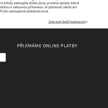
em tehdy zakoupila došla újmy: praskla spojka, která
ličkou a vakuovou přísavkou. Je plastová, takže asi
 Proto zakoupena obdobná,nová.
Zobrazit další hodnocení
PŘIJÍMÁME ONLINE PLATBY