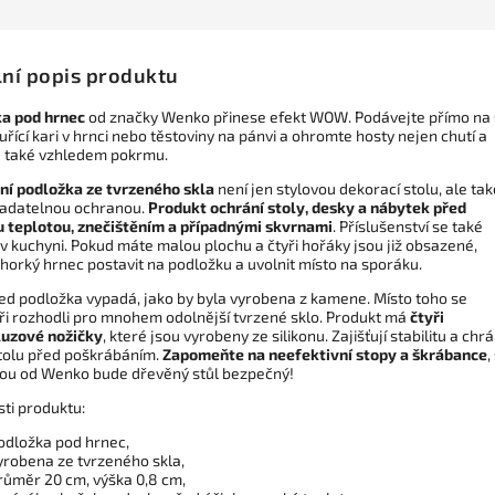
lní popis produktu
a pod hrnec
od značky Wenko přinese efekt WOW. Podávejte přímo na 
uřící kari v hrnci nebo těstoviny na pánvi a ohromte hosty nejen chutí a
le také vzhledem pokrmu.
ní podložka ze tvrzeného skla
není jen stylovou dekorací stolu, ale tak
adatelnou ochranou.
Produkt ochrání stoly, desky a nábytek před
 teplotou, znečištěním a případnými skvrnami
. Příslušenství se také
v kuchyni. Pokud máte malou plochu a čtyři hořáky jsou již obsazené,
horký hrnec postavit na podložku a uvolnit místo na sporáku.
ed podložka vypadá, jako by byla vyrobena z kamene. Místo toho se
ři rozhodli pro mnohem odolnější tvrzené sklo. Produkt má
čtyři
luzové nožičky
, které jsou vyrobeny ze silikonu. Zajišťují stabilitu a chrá
tolu před poškrábáním.
Zapomeňte na neefektivní stopy a škrábance
,
ou od Wenko bude dřevěný stůl bezpečný!
sti produktu:
odložka pod hrnec,
yrobena ze tvrzeného skla,
růměr 20 cm, výška 0,8 cm,