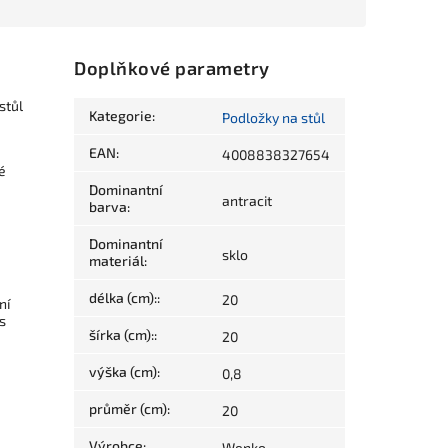
Doplňkové parametry
stůl
Kategorie
:
Podložky na stůl
EAN
:
4008838327654
é
Dominantní
antracit
barva
:
Dominantní
sklo
materiál
:
délka (cm):
:
20
ní
 s
šírka (cm):
:
20
výška (cm)
:
0,8
průměr (cm)
:
20
Výrobce
:
Wenko