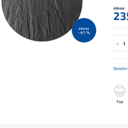
399 Kč
23
399 Kč
–41 %
Detailn
Tisk