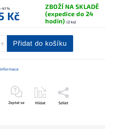
ZBOŽÍ NA SKLADĚ
–41 %
5 Kč
(expedice do 24
hodin)
(2 ks)
Přidat do košíku
í informace
Zeptat se
Hlídat
Sdílet