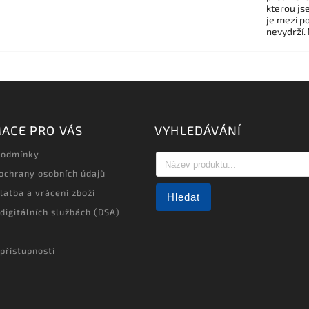
kterou js
je mezi po
nevydrží.
ACE PRO VÁS
VYHLEDÁVÁNÍ
podmínky
ochrany osobních údajů
latba a vrácení zboží
Hledat
 digitálních službách (DSA)
přístupnosti