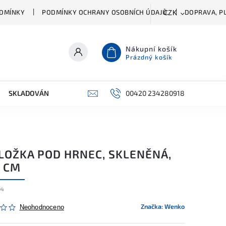
DMÍNKY
PODMÍNKY OCHRANY OSOBNÍCH ÚDAJŮ
DOPRAVA, PL
CZK
Nákupní košík
Prázdný košík
SKLADOVÁNÍ A ČIŠTĚNÍ
PŘÍSLUŠENSTVÍ
00420 234280918
ŠATNÍK
LOŽKA POD HRNEC, SKLENĚNÁ,
0 CM
94
Značka:
Wenko
Neohodnoceno