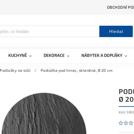
OBCHODNÍ PO
Hledat
KUCHYNĚ
DEKORACE
NÁBYTEK A DOPLŇKY
Podložky na stůl
/
Podložka pod hrnec, skleněná, Ø 20 cm
POD
Ø 2
Kód:
596