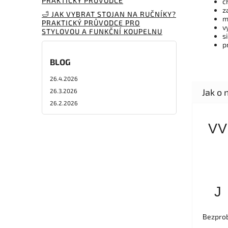
PRAKTICKÝ PRŮVODCE
c
z
🛁 JAK VYBRAT STOJAN NA RUČNÍKY?
m
PRAKTICKÝ PRŮVODCE PRO
v
STYLOVOU A FUNKČNÍ KOUPELNU
s
p
BLOG
26.4.2026
26.3.2026
26.2.2026
VV
J
Bezprob