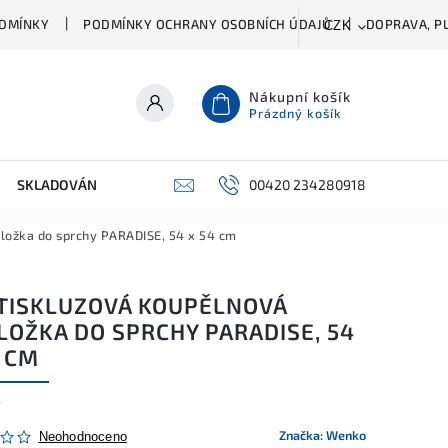
DMÍNKY
PODMÍNKY OCHRANY OSOBNÍCH ÚDAJŮ
DOPRAVA, PL
CZK
Nákupní košík
Prázdný košík
SKLADOVÁNÍ A ČIŠTĚNÍ
PŘÍSLUŠENSTVÍ
00420 234280918
ŠATNÍK
ložka do sprchy PARADISE, 54 x 54 cm
TISKLUZOVÁ KOUPĚLNOVÁ
LOŽKA DO SPRCHY PARADISE, 54
 CM
5
Značka:
Wenko
Neohodnoceno