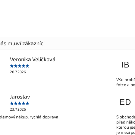
Veronika Veličková
IB
28.7.2026
Vše probě
fotce a p
Jaroslav
ED
23.7.2026
lémový nákup, rychlá doprava.
S obchode
před někol
kterou js
je mezi po