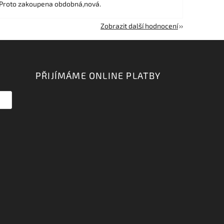
 Proto zakoupena obdobná,nová.
Zobrazit další hodnocení
PŘIJÍMÁME ONLINE PLATBY