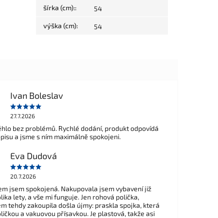
šírka (cm):
:
54
výška (cm)
:
54
Ivan Boleslav
27.7.2026
hlo bez problémů. Rychlé dodání, produkt odpovídá
opisu a jsme s ním maximálně spokojeni.
Eva Dudová
20.7.2026
m jsem spokojená. Nakupovala jsem vybavení již
ika lety, a vše mi funguje. Jen rohová polička,
em tehdy zakoupila došla újmy: praskla spojka, která
ličkou a vakuovou přísavkou. Je plastová, takže asi