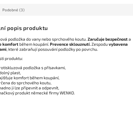
Podobné (3)
lní popis produktu
ová podložka do vany nebo sprchového koutu.
Zaručuje bezpečnost
a
je komfort
během koupání.
Prevence sklouznutí.
Zespodu
vybavena
kami
, které zabraňují posouvání podložky po povrchu.
sti produktu:
rotiskluzová podložka s přísavkami,
dolný plast,
ajišťuje komfort během koupání,
rčena do sprchového koutu,
nadno ji lze připevnit a odpevnít,
načkový produkt německé firmy WENKO.