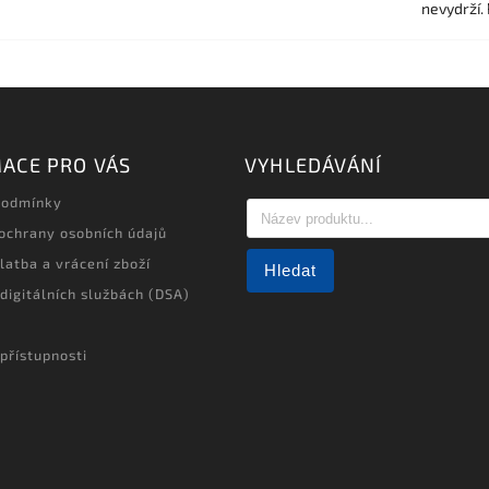
nevydrží.
ACE PRO VÁS
VYHLEDÁVÁNÍ
podmínky
ochrany osobních údajů
latba a vrácení zboží
Hledat
 digitálních službách (DSA)
přístupnosti