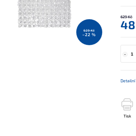
629 Kč
48
629 Kč
–22 %
Detailn
Tisk