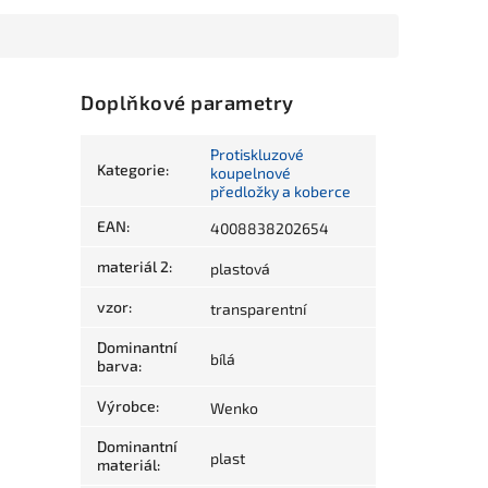
Doplňkové parametry
Protiskluzové
Kategorie
:
koupelnové
předložky a koberce
EAN
:
4008838202654
materiál 2
:
plastová
vzor
:
transparentní
Dominantní
bílá
barva
:
Výrobce
:
Wenko
Dominantní
plast
materiál
: