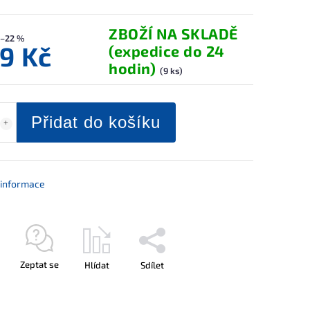
ZBOŽÍ NA SKLADĚ
–22 %
9 Kč
(expedice do 24
hodin)
(9 ks)
Přidat do košíku
í informace
Zeptat se
Hlídat
Sdílet