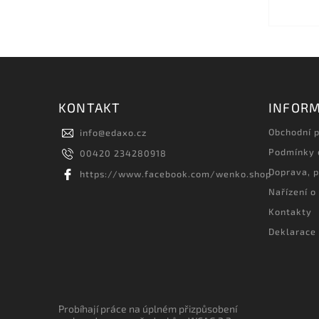
KONTAKT
INFORM
Obchodní 
info
@
edaxo.cz
Podmínky 
00420 234280918
Doprava, p
https://www.facebook.com/wenko.shop
Nařízení o
Kontakty
Deklarace 
Probíhají práce na úplném přizpůsobení