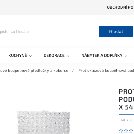
OBCHODNÍ PO
Hledat
KUCHYNĚ
DEKORACE
NÁBYTEK A DOPLŇKY
zové koupelnové předložky a koberce
/
Protiskluzová koupělnová pod
PRO
POD
X 54
Kód:
736