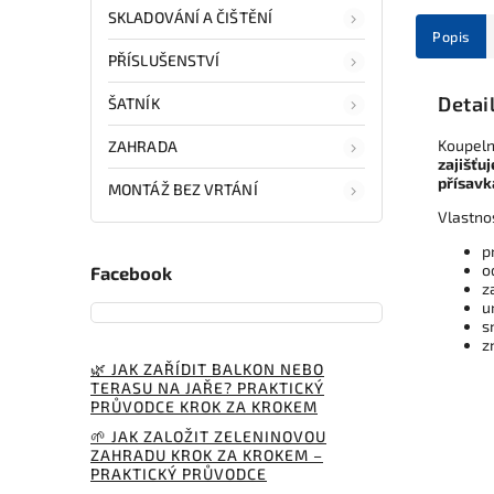
SKLADOVÁNÍ A ČIŠTĚNÍ
Popis
PŘÍSLUŠENSTVÍ
Detai
ŠATNÍK
Koupeln
ZAHRADA
zajišťu
přísav
MONTÁŽ BEZ VRTÁNÍ
Vlastno
p
o
Facebook
z
u
s
z
🌿 JAK ZAŘÍDIT BALKON NEBO
TERASU NA JAŘE? PRAKTICKÝ
PRŮVODCE KROK ZA KROKEM
🌱 JAK ZALOŽIT ZELENINOVOU
ZAHRADU KROK ZA KROKEM –
PRAKTICKÝ PRŮVODCE