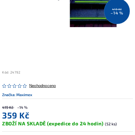
419 Kč
–14 %
Kód:
24792
Neohodnoceno
Značka:
Maximex
419 Kč
–14 %
359 Kč
ZBOŽÍ NA SKLADĚ (expedice do 24 hodin)
(52 ks)