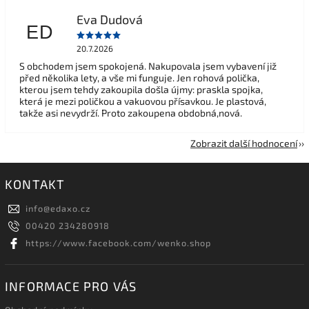
Eva Dudová
ED
20.7.2026
S obchodem jsem spokojená. Nakupovala jsem vybavení již
před několika lety, a vše mi funguje. Jen rohová polička,
kterou jsem tehdy zakoupila došla újmy: praskla spojka,
která je mezi poličkou a vakuovou přísavkou. Je plastová,
takže asi nevydrží. Proto zakoupena obdobná,nová.
Zobrazit další hodnocení
KONTAKT
info
@
edaxo.cz
00420 234280918
https://www.facebook.com/wenko.shop
INFORMACE PRO VÁS