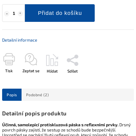
Přidat do košíku
Detailní informace
Tisk
Zeptat se
Hlídat
Sdílet
Popis
Podobné (2)
Detailní popis produktu
Účinná, samolepicí protiskluzová páska s reflexními prvky.
Drsný
povrch pásky zajistí, že sestup ze schodů bude bezpečnější.
Uprostřed se nachází žlutý reflexní pruh, který způsobí, že schody