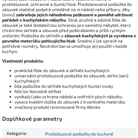
protiskluzové, ochranné a tlumící hluk. Představovaná podložka do
zásuvek stabilně podpírá umístěné na ní nádobí nebo příbory, díky
čemuž
zabraňuje jejich náhodnému poškození a pomáhá udržovat
pořádek v kuchyňském nábytku
. Silná, pružná a odolná fólie do
zásuvek je také dodatečnou ochranou pro samotný nábytek, který
chrání dno skříněk a zásuvek před poškrábáním a příliš rychlým
zničením. Podložka do skříněk a
zásuvek kuchyňských je vyrobena z
pevného materiálu pohlcujícího hluk
. Snadno ji lze upravit na
potřebné rozměry. Neutrální barva umožňuje její použití v každé
kuchyni.
Vlastnosti produktu:
praktická fólie do zásuvek a skříněk kuchyňských
univerzální protiskluzová podložka do zásuvek, skříní, barů
kuchyňských
bílá podložka do skříněk kuchyňských tlumící zvuky
fólii lze libovolně stříhat
vynikající jako ochrana nádobí a vnitřních ploch nábytku
vysoce kvalitní vložka do zásuvek z trvanlivého materiálu
značkový produkt renomované firmy Wenko
Doplňkové parametry
Kategorie
:
Protiskluzové podložky do kuchyně