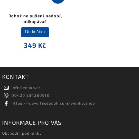
Rohož na sušení nádobí,
odkapávač
Do košíku
349 Kč
KONTAKT
info
@
edaxo.cz
00420 234280918
https://www.facebook.com/wenko.shop
INFORMACE PRO VÁS
Obchodní podmínky