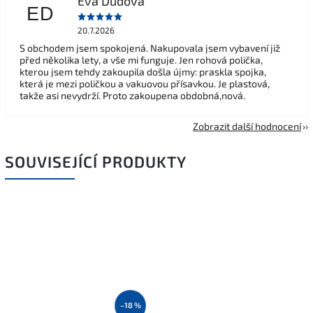
Eva Dudová
ED
20.7.2026
S obchodem jsem spokojená. Nakupovala jsem vybavení již
před několika lety, a vše mi funguje. Jen rohová polička,
kterou jsem tehdy zakoupila došla újmy: praskla spojka,
která je mezi poličkou a vakuovou přísavkou. Je plastová,
takže asi nevydrží. Proto zakoupena obdobná,nová.
Zobrazit další hodnocení
SOUVISEJÍCÍ PRODUKTY
–18 %