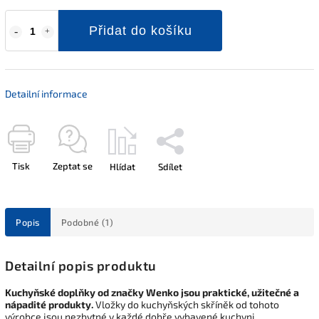
Přidat do košíku
Detailní informace
Tisk
Zeptat se
Hlídat
Sdílet
Popis
Podobné (1)
Detailní popis produktu
Kuchyňské doplňky od značky Wenko jsou praktické, užitečné a
nápadité produkty.
Vložky do kuchyňských skříněk od tohoto
výrobce jsou nezbytné v každé dobře vybavené kuchyni,