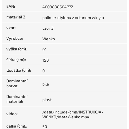
EAN
:
4008838504772
materiál 2
:
polimer etylenu z octanem winylu
vzor
:
vzor 3
Výrobce
:
Wenko
výška (cm)
:
0.1
šírka (cm):
:
150
tloušťka (cm)
:
0.1
Dominantní
bílá
barva
:
Dominantní
plast
materiál
:
/data/include/cms/INSTRUKCJA-
video
:
WENKO/MataWenko.mp4
délka (cm):
:
50