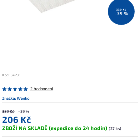
339 Kč
–39 %
Kód:
34231
2 hodnocení
Značka:
Wenko
339 Kč
–39 %
206 Kč
ZBOŽÍ NA SKLADĚ (expedice do 24 hodin)
(27 ks)