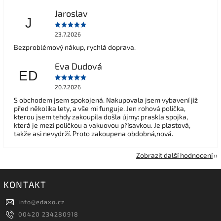
Jaroslav
J
23.7.2026
Bezproblémový nákup, rychlá doprava.
Eva Dudová
ED
20.7.2026
S obchodem jsem spokojená. Nakupovala jsem vybavení již
před několika lety, a vše mi funguje. Jen rohová polička,
kterou jsem tehdy zakoupila došla újmy: praskla spojka,
která je mezi poličkou a vakuovou přísavkou. Je plastová,
takže asi nevydrží. Proto zakoupena obdobná,nová.
Zobrazit další hodnocení
KONTAKT
info
@
edaxo.cz
00420 234280918