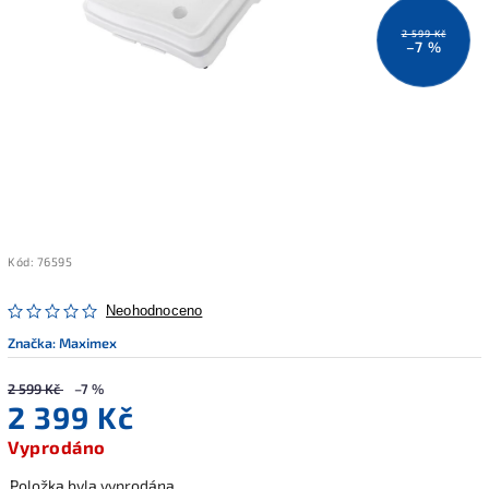
2 599 Kč
–7 %
Kód:
76595
Neohodnoceno
Značka:
Maximex
2 599 Kč
–7 %
2 399 Kč
Vyprodáno
Položka byla vyprodána…