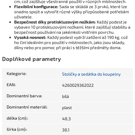
cm, což zajišťuje všestranné použití v různých místnostech.
Flexibilní konfigurace:
Sada se skládá ze 3 prvků, které lze
snadno spojit a vytvořit různé výšky přizpůsobené potřebám
uživatele.
Bezpečnost díky protiskluzovým nožkám:
Každý podest je
vybaven 10 protiskluzovými nožkami, které zajišťují stabilitu a
bezpečnost používání na jakémkoli vnitřním povrchu.
Vysoká nosnost:
Každý podest vydrží zatížení až 190 kg, což
ho činí ideálním pro použití v místnostech, jako jsou sklady,
dílny nebo pro pomoc při práci s těžšími předměty doma.
Doplňkové parametry
Kategorie
:
Stoličky a sedátka do koupelny
EAN
:
4260029362022
Dominantní barva
:
bílá
Dominantní materiál
:
plast
délka (cm):
:
48,3
šírka (cm):
:
38,1