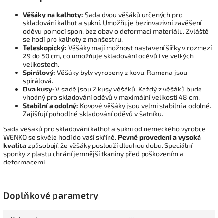
Věšáky na kalhoty:
Sada dvou věšáků určených pro
skladování kalhot a sukní. Umožňuje bezinvazivní zavěšení
oděvu pomocí spon, bez obav o deformaci materiálu. Zvláště
se hodí pro kalhoty z manšestru.
Teleskopický:
Věšáky mají možnost nastavení šířky v rozmezí
29 do 50 cm, co umožňuje skladování oděvů i ve velkých
velikostech.
Spirálový:
Věšáky byly vyrobeny z kovu. Ramena jsou
spirálová.
Dva kusy:
V sadě jsou 2 kusy věšáků. Každý z věšáků bude
vhodný pro skladování oděvů v maximální velikosti 48 cm.
Stabilní a odolný:
Kovové věšáky jsou velmi stabilní a odolné.
Zajišťují pohodlné skladování oděvů v šatníku.
Sada věšáků pro skladování kalhot a sukní od nemeckého výrobce
WENKO se skvěle hodí do vaší skříně.
Pevné provedení a vysoká
kvalita
způsobují, že věšáky poslouží dlouhou dobu. Speciální
sponky z plastu chrání jemnější tkaniny před poškozením a
deformacemi.
Doplňkové parametry