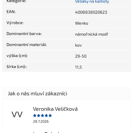
Kategorie
:
Věšáky na kalhoty
EAN
:
4008838020623
Výrobce
:
Wenko
Dominantní barva
:
námořnická modř
Dominantní materiál
:
kov
výška (cm)
:
29-50
šírka (cm):
:
11,5
Veronika Veličková
VV
28.7.2026