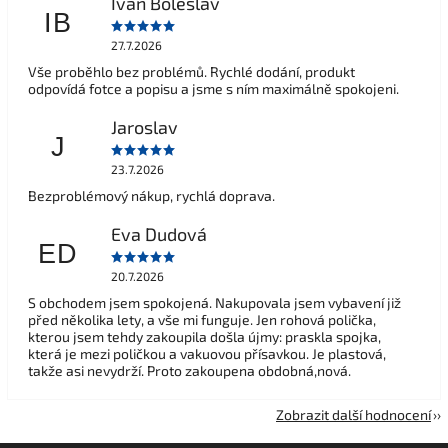
Ivan Boleslav
IB
27.7.2026
Vše proběhlo bez problémů. Rychlé dodání, produkt
odpovídá fotce a popisu a jsme s ním maximálně spokojeni.
Jaroslav
J
23.7.2026
Bezproblémový nákup, rychlá doprava.
Eva Dudová
ED
20.7.2026
S obchodem jsem spokojená. Nakupovala jsem vybavení již
před několika lety, a vše mi funguje. Jen rohová polička,
kterou jsem tehdy zakoupila došla újmy: praskla spojka,
která je mezi poličkou a vakuovou přísavkou. Je plastová,
takže asi nevydrží. Proto zakoupena obdobná,nová.
Zobrazit další hodnocení