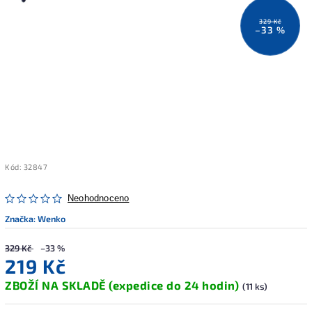
329 Kč
–33 %
Kód:
32847
Neohodnoceno
Značka:
Wenko
329 Kč
–33 %
219 Kč
ZBOŽÍ NA SKLADĚ (expedice do 24 hodin)
(11 ks)