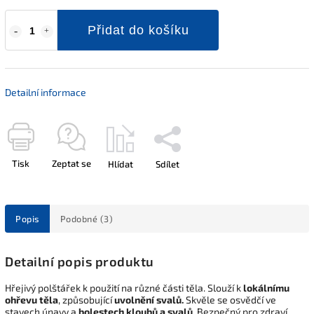
Přidat do košíku
Detailní informace
Tisk
Zeptat se
Hlídat
Sdílet
Popis
Podobné (3)
Detailní popis produktu
Hřejivý polštářek k použití na různé části těla. Slouží k
lokálnímu
ohřevu těla
, způsobující
uvolnění svalů.
Skvěle se osvědčí ve
stavech únavy a
bolestech kloubů a svalů
. Bezpečný pro zdraví.