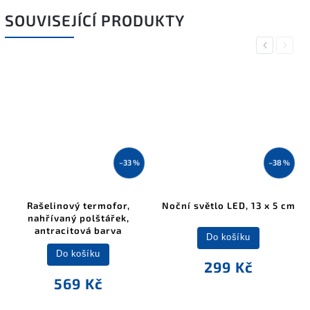
SOUVISEJÍCÍ PRODUKTY
Previous
Next
–33 %
–38 %
Rašelinový termofor,
Noční světlo LED, 13 x 5 cm
nahřívaný polštářek,
antracitová barva
Do košíku
Do košíku
299 Kč
569 Kč