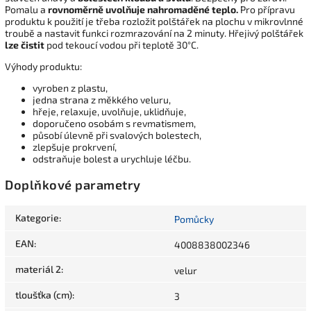
Pomalu a
rovnoměrně uvolňuje nahromaděné teplo.
Pro přípravu
produktu k použití je třeba rozložit polštářek na plochu v mikrovlnné
troubě a nastavit funkci rozmrazování na 2 minuty. Hřejivý polštářek
lze čistit
pod tekoucí vodou při teplotě 30°C.
Výhody produktu:
vyroben z plastu,
jedna strana z měkkého veluru,
hřeje, relaxuje, uvolňuje, uklidňuje,
doporučeno osobám s revmatismem,
působí úlevně při svalových bolestech,
zlepšuje prokrvení,
odstraňuje bolest a urychluje léčbu.
Doplňkové parametry
Kategorie
:
Pomůcky
EAN
:
4008838002346
materiál 2
:
velur
tloušťka (cm)
:
3