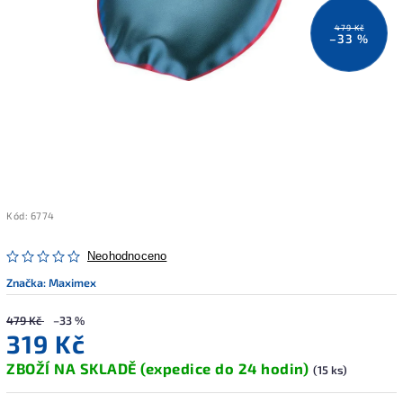
479 Kč
–33 %
Kód:
6774
Neohodnoceno
Značka:
Maximex
479 Kč
–33 %
319 Kč
ZBOŽÍ NA SKLADĚ (expedice do 24 hodin)
(15 ks)