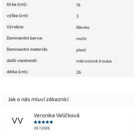
šírka (cm):
:
16
výška (cm)
:
3
Výrobce
:
Wenko
Dominantní barva
:
moře
Dominantní materiál
:
plast
další vlastnosti
:
mikrovlnná trouba
délka (cm):
:
26
Veronika Veličková
VV
28.7.2026