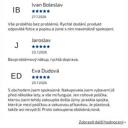
Ivan Boleslav
IB
27.7.2026
Vše proběhlo bez problémů. Rychlé dodání, produkt
odpovídá fotce a popisu a jsme s ním maximálně spokojeni.
Jaroslav
J
23.7.2026
Bezproblémový nákup, rychlá doprava.
Eva Dudová
ED
20.7.2026
S obchodem jsem spokojená. Nakupovala jsem vybavení již
před několika lety, a vše mi funguje. Jen rohová polička,
kterou jsem tehdy zakoupila došla újmy: praskla spojka,
která je mezi poličkou a vakuovou přísavkou. Je plastová,
takže asi nevydrží. Proto zakoupena obdobná,nová.
Zobrazit další hodnocení