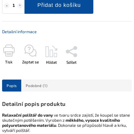
Přidat do košíku
Detailní informace
Tisk
Zeptat se
Hlídat
Sdílet
Popis
Podobné (1)
Detailní popis produktu
Relaxační polštář do vany
ve tvaru srdce zajistí, že koupel se stane
skutečným potěšením. Vyroben z
měkkého, vysoce kvalitního
polyuretanového materiálu
. Dokonale se přizpůsobí hlavě a krku,
vytváří polštář.