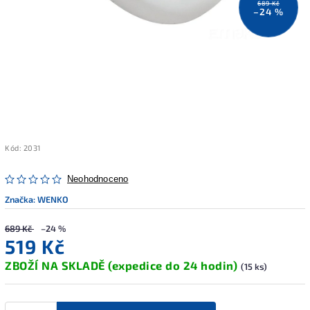
689 Kč
–24 %
Kód:
2031
Neohodnoceno
Značka:
WENKO
689 Kč
–24 %
519 Kč
ZBOŽÍ NA SKLADĚ (expedice do 24 hodin)
(15 ks)