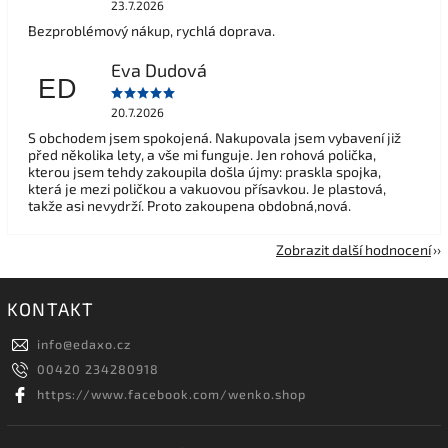
23.7.2026
Bezproblémový nákup, rychlá doprava.
Eva Dudová
ED
20.7.2026
S obchodem jsem spokojená. Nakupovala jsem vybavení již
před několika lety, a vše mi funguje. Jen rohová polička,
kterou jsem tehdy zakoupila došla újmy: praskla spojka,
která je mezi poličkou a vakuovou přísavkou. Je plastová,
takže asi nevydrží. Proto zakoupena obdobná,nová.
Zobrazit další hodnocení
KONTAKT
info
@
edaxo.cz
00420 234280918
https://www.facebook.com/wenko.shop