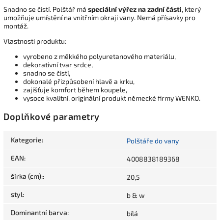
Snadno se čistí. Polštář má
speciální výřez na zadní části
, který
umožňuje umístění na vnitřním okraji vany. Nemá přísavky pro
montáž.
Vlastnosti produktu:
vyrobeno z měkkého polyuretanového materiálu,
dekorativní tvar srdce,
snadno se čistí,
dokonalé přizpůsobení hlavě a krku,
zajišťuje komfort během koupele,
vysoce kvalitní, originální produkt německé firmy WENKO.
Doplňkové parametry
Kategorie
:
Polštáře do vany
EAN
:
4008838189368
šírka (cm):
:
20,5
styl
:
b & w
Dominantní barva
:
bílá