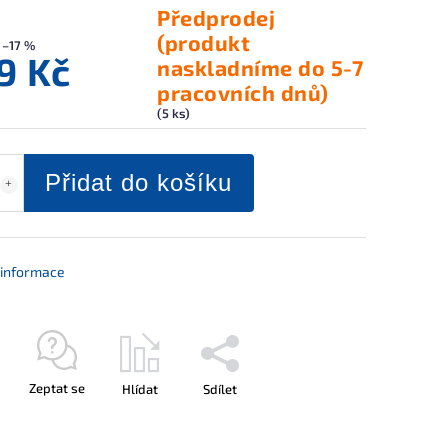
Předprodej
(produkt
–17 %
9 Kč
naskladníme do 5-7
pracovních dnů)
(5 ks)
Přidat do košíku
í informace
Zeptat se
Hlídat
Sdílet