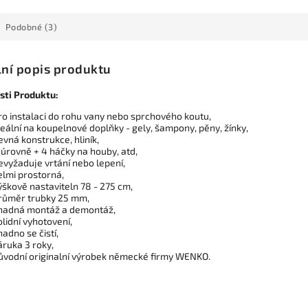
Podobné (3)
lní popis produktu
sti Produktu:
ro instalaci do rohu vany nebo sprchového koutu,
deální na koupelnové doplňky - gely, šampony, pěny, žínky,
evná konstrukce, hliník,
 úrovně + 4 háčky na houby, atd,
evyžaduje vrtání nebo lepení,
elmi prostorná,
ýškově nastaviteln 78 - 275 cm,
růměr trubky 25 mm,
nadná montáž a demontáž,
olidní vyhotovení,
nadno se čistí,
áruka 3 roky,
ůvodní originalní výrobek německé firmy WENKO.