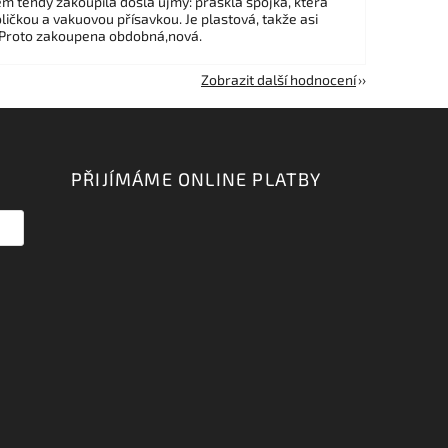
em tehdy zakoupila došla újmy: praskla spojka, která
ličkou a vakuovou přísavkou. Je plastová, takže asi
 Proto zakoupena obdobná,nová.
Zobrazit další hodnocení
PŘIJÍMÁME ONLINE PLATBY