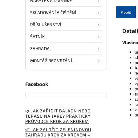
NÁBYTEK A DOPLŇKY
Popis
SKLADOVÁNÍ A ČIŠTĚNÍ
PŘÍSLUŠENSTVÍ
Detai
ŠATNÍK
Vlastno
ZAHRADA
p
i
MONTÁŽ BEZ VRTÁNÍ
p
4
n
v
v
Facebook
p
s
s
s
z
🌿 JAK ZAŘÍDIT BALKON NEBO
p
TERASU NA JAŘE? PRAKTICKÝ
PRŮVODCE KROK ZA KROKEM
🌱 JAK ZALOŽIT ZELENINOVOU
ZAHRADU KROK ZA KROKEM –