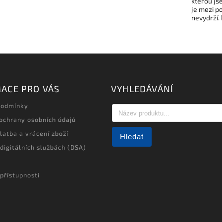
kterou js
je mezi po
nevydrží.
ACE PRO VÁS
VYHLEDÁVÁNÍ
podmínky
ochrany osobních údajů
latba a vrácení zboží
Hledat
 digitálních službách (DSA)
přístupnosti