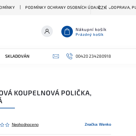
DMÍNKY
PODMÍNKY OCHRANY OSOBNÍCH ÚDAJŮ
DOPRAVA, PL
CZK
Nákupní košík
Prázdný košík
SKLADOVÁNÍ A ČIŠTĚNÍ
PŘÍSLUŠENSTVÍ
00420 234280918
ŠATNÍK
OVÁ KOUPELNOVÁ POLIČKA,
Á
Značka:
Wenko
Neohodnoceno