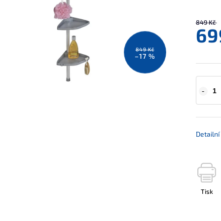
849 Kč
69
849 Kč
–17 %
Detailn
Tisk