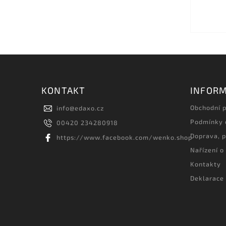
KONTAKT
INFORM
Obchodní 
info
@
edaxo.cz
Podmínky 
00420 234280918
Doprava, p
https://www.facebook.com/wenko.shop
Nařízení o
Kontakty
Deklarace 