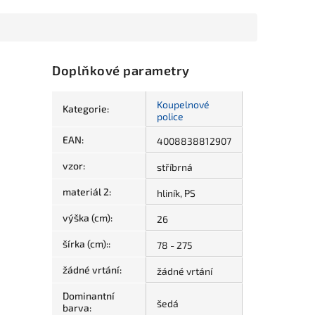
Doplňkové parametry
Koupelnové
Kategorie
:
police
EAN
:
4008838812907
vzor
:
stříbrná
materiál 2
:
hliník, PS
výška (cm)
:
26
šírka (cm):
:
78 - 275
žádné vrtání
:
žádné vrtání
Dominantní
šedá
barva
: