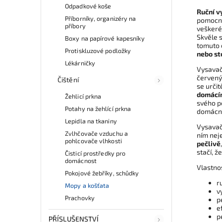
Odpadkové koše
Ruční v
Příborníky, organizéry na
pomocní
příbory
veškeré 
Skvěle s
Boxy na papírové kapesníky
tomuto 
Protiskluzové podložky
nebo st
Lékárničky
Vysavač
červený
Čištění
se určit
domácím
Žehlicí prkna
svého p
Potahy na žehlící prkna
domácno
Lepidla na tkaniny
Vysavač
Zvlhčovače vzduchu a
ním neje
pohlcovače vlhkosti
pečlivě
stačí, 
Čisticí prostředky pro
domácnost
Vlastno
Pokojové žebříky, schůdky
r
Mopy a košťata
v
Prachovky
p
e
p
PŘÍSLUŠENSTVÍ