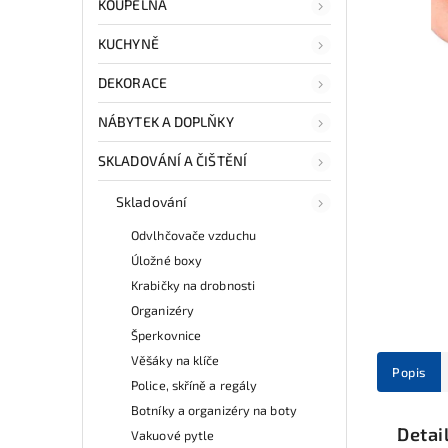
KOUPELNA
KUCHYNĚ
DEKORACE
NÁBYTEK A DOPLŇKY
SKLADOVÁNÍ A ČIŠTĚNÍ
Skladování
Odvlhčovače vzduchu
Úložné boxy
Krabičky na drobnosti
Organizéry
Šperkovnice
Věšáky na klíče
Popis
Police, skříně a regály
Botníky a organizéry na boty
Detai
Vakuové pytle