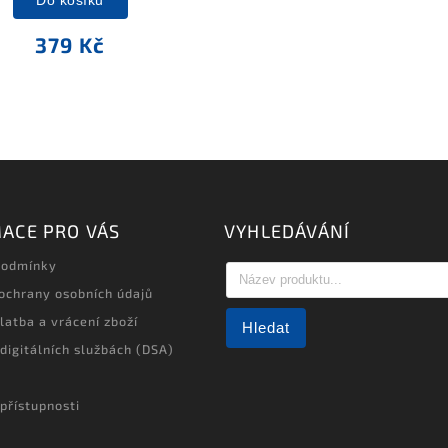
Do košíku
379 Kč
ACE PRO VÁS
VYHLEDÁVÁNÍ
podmínky
ochrany osobních údajů
latba a vrácení zboží
Hledat
 digitálních službách (DSA)
přístupnosti