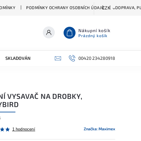
DMÍNKY
PODMÍNKY OCHRANY OSOBNÍCH ÚDAJŮ
DOPRAVA, PL
CZK
Nákupní košík
Prázdný košík
SKLADOVÁNÍ A ČIŠTĚNÍ
PŘÍSLUŠENSTVÍ
00420 234280918
ŠATNÍK
NÍ VYSAVAČ NA DROBKY,
YBIRD
5
Značka:
Maximex
1 hodnocení