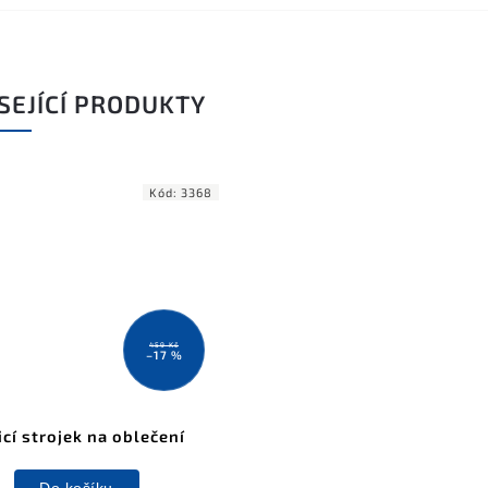
SEJÍCÍ PRODUKTY
Kód:
3368
459 Kč
–17 %
icí strojek na oblečení