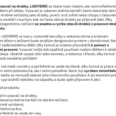
ysavač na drobky, LADYBIRD
se stane tvým malým, ale velmi efektivní
kem při úklidu. Vysavač je vybaven dvěma kartáči, které dokonale sbíra
drobné nečistoty jako drobky, prach, srst zvířat nebo chlupy z čalouněn
e osvědčí v kuchyni, kde se často sbírají drobky po přípravě jídel. Díky
elegantnímu zařízení
se snadno a rychle zbavíš drobků z pracovní des
olu.
 LADYBIRD ve tvaru roztomilé berušky s velkýma očima a krásným
m tělem s tečkami bude skvělým designovým prvkem v domácnosti. Na
ě zalíbí každému dítěti, díky čemuž je snadno přesvědčíš
k pomoci s
i pracemi.
Vysavač může být úspěšně používán malým dítětem k úklid
okoje. Ideálně vysaje stůl nebo komodu, a dokonce i křeslo, díky čemuž 
sti zavládne pořádek!
 má malé rozměry a perfektně se vejde do dlaně, díky čemuž je práce 
n velmi jednoduchá, ale i velmi pohodlná. Navíc byl
vyroben mimořádn
, takže se nemusíš obávat jeho intenzivního používání. A po skončení pr
že vyprázdníš nádobku na odpadky a bude opět připraven k akci.
sti produktu:
uční vysavač na drobky,
ybavený dvěma kartáči na sbírání nečistot,
evně vyrobený,
fektivní práce,
erfektně se vejde do ruky,