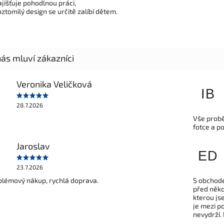
ajišťuje pohodlnou práci,
oztomilý design se určitě zalíbí dětem.
Veronika Veličková
IB
28.7.2026
Vše probě
fotce a p
Jaroslav
ED
23.7.2026
lémový nákup, rychlá doprava.
S obchode
před někol
kterou js
je mezi po
nevydrží.