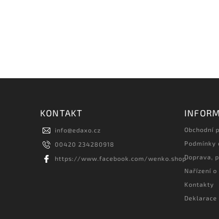
KONTAKT
INFORM
Obchodní 
info
@
edaxo.cz
Podmínky 
00420 234280918
Doprava, p
https://www.facebook.com/wenko.shop
Nařízení o
Kontakty
Deklarace 