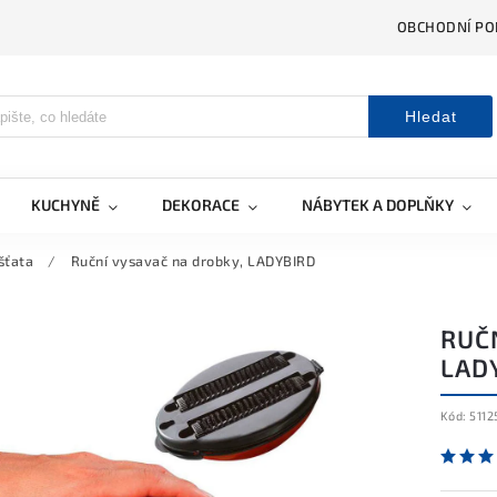
OBCHODNÍ PO
Hledat
KUCHYNĚ
DEKORACE
NÁBYTEK A DOPLŇKY
šťata
/
Ruční vysavač na drobky, LADYBIRD
RUČ
LAD
Kód:
5112