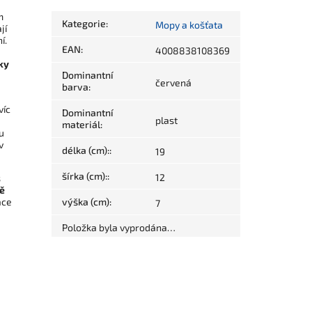
m
Kategorie
:
Mopy a košťata
jí
í.
EAN
:
4008838108369
ky
Dominantní
červená
barva
:
víc
Dominantní
plast
materiál
:
u
v
délka (cm):
:
19
šírka (cm):
:
12
s
ě
áce
výška (cm)
:
7
Položka byla vyprodána…