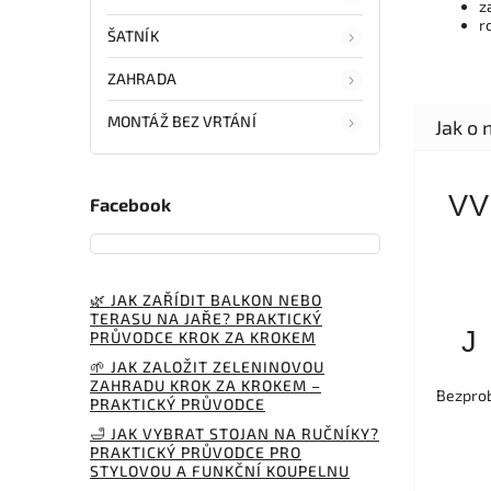
z
r
ŠATNÍK
ZAHRADA
MONTÁŽ BEZ VRTÁNÍ
VV
Facebook
🌿 JAK ZAŘÍDIT BALKON NEBO
TERASU NA JAŘE? PRAKTICKÝ
J
PRŮVODCE KROK ZA KROKEM
🌱 JAK ZALOŽIT ZELENINOVOU
ZAHRADU KROK ZA KROKEM –
Bezprob
PRAKTICKÝ PRŮVODCE
🛁 JAK VYBRAT STOJAN NA RUČNÍKY?
PRAKTICKÝ PRŮVODCE PRO
STYLOVOU A FUNKČNÍ KOUPELNU