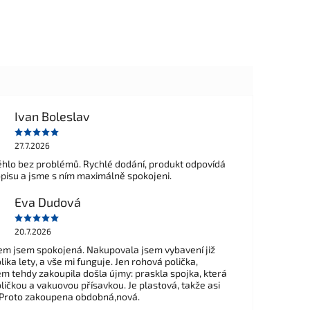
Ivan Boleslav
27.7.2026
hlo bez problémů. Rychlé dodání, produkt odpovídá
opisu a jsme s ním maximálně spokojeni.
Eva Dudová
20.7.2026
m jsem spokojená. Nakupovala jsem vybavení již
ika lety, a vše mi funguje. Jen rohová polička,
em tehdy zakoupila došla újmy: praskla spojka, která
ličkou a vakuovou přísavkou. Je plastová, takže asi
 Proto zakoupena obdobná,nová.