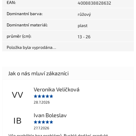
EAN
:
4008838828632
Dominantní barva
:
růžový
Dominantní materiál
:
plast
průměr (cm)
:
13 - 26
Položka byla vyprodána…
Veronika Veličková
VV
28.7.2026
Ivan Boleslav
IB
27.7.2026
Vše proběhlo bez problémů. Rychlé dodání, produkt