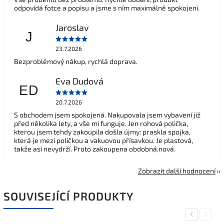
odpovídá fotce a popisu a jsme s ním maximálně spokojeni.
Jaroslav
J
23.7.2026
Bezproblémový nákup, rychlá doprava.
Eva Dudová
ED
20.7.2026
S obchodem jsem spokojená. Nakupovala jsem vybavení již
před několika lety, a vše mi funguje. Jen rohová polička,
kterou jsem tehdy zakoupila došla újmy: praskla spojka,
která je mezi poličkou a vakuovou přísavkou. Je plastová,
takže asi nevydrží. Proto zakoupena obdobná,nová.
Zobrazit další hodnocení
SOUVISEJÍCÍ PRODUKTY
Previous
Next