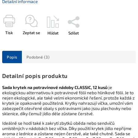
Detailní informace
Tisk
Zeptat se
Hlídat
Sdílet
Popis
Podobné (3)
Detailní popis produktu
Sada krytek na potravinové nádoby CLASSIC, 12 kusů
je
ekologickou alternativou k potravinové fólii nebo hliníkové fólii. Je to
nejen ekologické, ale také velmi ekonomické řešení, protože každá z
krytek je opakovaně použitelná. Krytky nahrazují víčka, umožní vám
zabezpečit otevřené obaly s potravinami jako jsou plechovky nebo
sklenice, díky čemuž jídlo déle zůstane čerstvé.
Ideálně se hodí také k zakrytí zbytků oběda nebo sendvičů
umístěných v nádobách bez víčka. Díky použití krytek jídlo nepřijme
aroma z lednice a zůstane nejen čerstvé, ale také chutné. Sada se