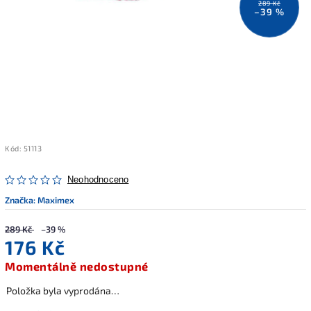
289 Kč
–39 %
Kód:
51113
Neohodnoceno
Značka:
Maximex
289 Kč
–39 %
176 Kč
Momentálně nedostupné
Položka byla vyprodána…