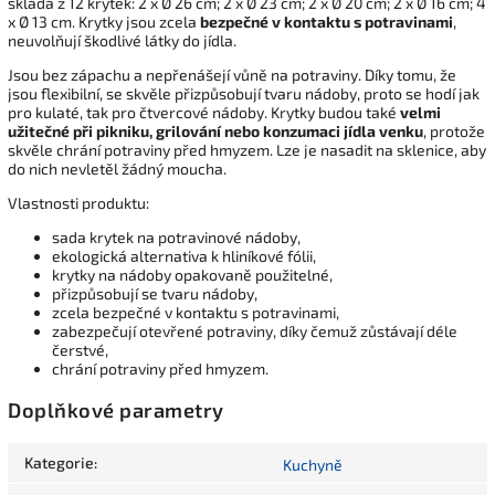
skládá z 12 krytek: 2 x Ø 26 cm; 2 x Ø 23 cm; 2 x Ø 20 cm; 2 x Ø 16 cm; 4
x Ø 13 cm. Krytky jsou zcela
bezpečné v kontaktu s potravinami
,
neuvolňují škodlivé látky do jídla.
Jsou bez zápachu a nepřenášejí vůně na potraviny. Díky tomu, že
jsou flexibilní, se skvěle přizpůsobují tvaru nádoby, proto se hodí jak
pro kulaté, tak pro čtvercové nádoby. Krytky budou také
velmi
užitečné při pikniku, grilování nebo konzumaci jídla
venku
, protože
skvěle chrání potraviny před hmyzem. Lze je nasadit na sklenice, aby
do nich nevletěl žádný moucha.
Vlastnosti produktu:
sada krytek na potravinové nádoby,
ekologická alternativa k hliníkové fólii,
krytky na nádoby opakovaně použitelné,
přizpůsobují se tvaru nádoby,
zcela bezpečné v kontaktu s potravinami,
zabezpečují otevřené potraviny, díky čemuž zůstávají déle
čerstvé,
chrání potraviny před hmyzem.
Doplňkové parametry
Kategorie
:
Kuchyně