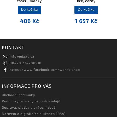
fascii, modrý
krk, černý
Do košíku
Do košíku
406 Kč
1 657 Kč
KONTAKT
info
@
edaxo.cz
00420 234280918
https://www.facebook.com/wenko.shop
INFORMACE PRO VÁS
Obchodní podmínky
Podmínky ochrany osobních údajů
Doprava, platba a vrácení zboží
Nařízení o digitálních službách (DSA)