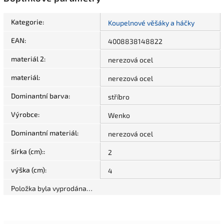
Kategorie
:
Koupelnové věšáky a háčky
EAN
:
4008838148822
materiál 2
:
nerezová ocel
materiál
:
nerezová ocel
Dominantní barva
:
stříbro
Výrobce
:
Wenko
Dominantní materiál
:
nerezová ocel
šírka (cm):
:
2
výška (cm)
:
4
Položka byla vyprodána…