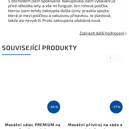
S obchodem jsem spokojená. Nakupovala jsem vybavení již
před několika lety, a vše mi funguje. Jen rohová polička,
kterou jsem tehdy zakoupila došla újmy: praskla spojka,
která je mezi poličkou a vakuovou přísavkou. Je plastová,
takže asi nevydrží. Proto zakoupena obdobná,nová.
Zobrazit další hodnocení
SOUVISEJÍCÍ PRODUKTY
Previous
Next
–54 %
–17 %
Masážní válec PREMIUM na
Masážní přístroj na záda a