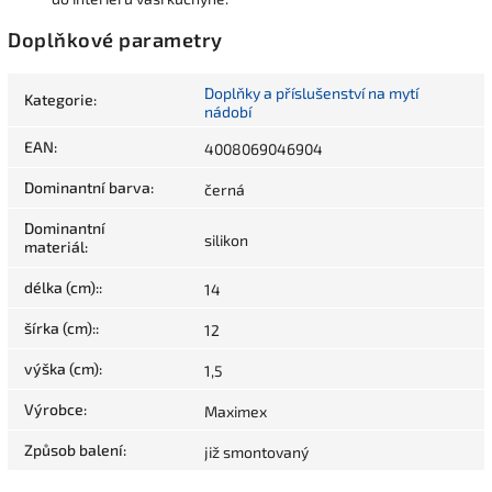
Doplňkové parametry
Doplňky a příslušenství na mytí
Kategorie
:
nádobí
EAN
:
4008069046904
Dominantní barva
:
černá
Dominantní
silikon
materiál
:
délka (cm):
:
14
šírka (cm):
:
12
výška (cm)
:
1,5
Výrobce
:
Maximex
Způsob balení
:
již smontovaný