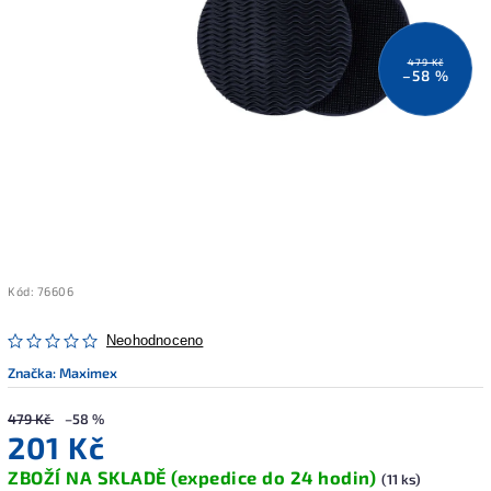
479 Kč
–58 %
Kód:
76606
Neohodnoceno
Značka:
Maximex
479 Kč
–58 %
201 Kč
ZBOŽÍ NA SKLADĚ (expedice do 24 hodin)
(11 ks)