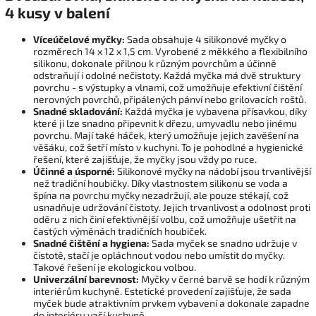
4 kusy v balení
Víceúčelové myčky:
Sada obsahuje 4 silikonové myčky o
rozměrech 14 x 12 x 1,5 cm. Vyrobené z měkkého a flexibilního
silikonu, dokonale přilnou k různým povrchům a účinně
odstraňují i odolné nečistoty. Každá myčka má dvě struktury
povrchu - s výstupky a vlnami, což umožňuje efektivní čištění
nerovných povrchů, připálených pánví nebo grilovacích roštů.
Snadné skladování:
Každá myčka je vybavena přísavkou, díky
které ji lze snadno připevnit k dřezu, umyvadlu nebo jinému
povrchu. Mají také háček, který umožňuje jejich zavěšení na
věšáku, což šetří místo v kuchyni. To je pohodlné a hygienické
řešení, které zajišťuje, že myčky jsou vždy po ruce.
Účinné a úsporné:
Silikonové myčky na nádobí jsou trvanlivější
než tradiční houbičky. Díky vlastnostem silikonu se voda a
špína na povrchu myčky nezadržují, ale pouze stékají, což
usnadňuje udržování čistoty. Jejich trvanlivost a odolnost proti
oděru z nich činí efektivnější volbu, což umožňuje ušetřit na
častých výměnách tradičních houbiček.
Snadné čištění a hygiena:
Sada myček se snadno udržuje v
čistotě, stačí je opláchnout vodou nebo umístit do myčky.
Takové řešení je ekologickou volbou.
Univerzální barevnost:
Myčky v černé barvě se hodí k různým
interiérům kuchyně. Estetické provedení zajišťuje, že sada
myček bude atraktivním prvkem vybavení a dokonale zapadne
do interiéru vaší kuchyně.