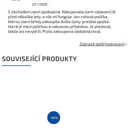
20.7.2026
S obchodem jsem spokojená. Nakupovala jsem vybavení již
před několika lety, a vše mi funguje. Jen rohová polička,
kterou jsem tehdy zakoupila došla újmy: praskla spojka,
která je mezi poličkou a vakuovou přísavkou. Je plastová,
takže asi nevydrží. Proto zakoupena obdobná,nová.
Zobrazit další hodnocení
SOUVISEJÍCÍ PRODUKTY
–16 %