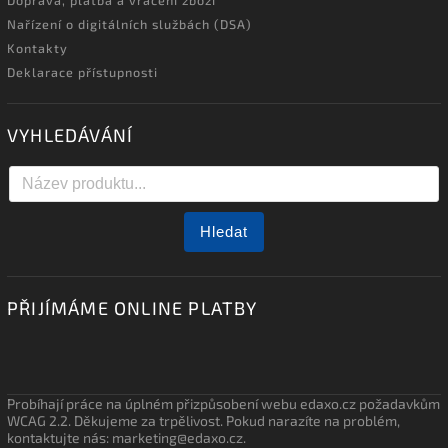
Doprava, platba a vrácení zboží
Nařízení o digitálních službách (DSA)
Kontakty
Deklarace přístupnosti
VYHLEDÁVÁNÍ
Hledat
PŘIJÍMÁME ONLINE PLATBY
Probíhají práce na úplném přizpůsobení webu edaxo.cz požadavkům
WCAG 2.2. Děkujeme za trpělivost. Pokud narazíte na problém,
kontaktujte nás: marketing@edaxo.cz.