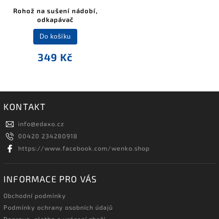
Rohož na sušení nádobí,
odkapávač
Do košíku
349 Kč
KONTAKT
info
@
edaxo.cz
00420 234280918
https://www.facebook.com/wenko.shop
INFORMACE PRO VÁS
Obchodní podmínky
Podmínky ochrany osobních údajů