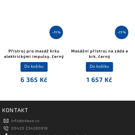
–11 %
–17 %
Přístroj pro masáž krku
Masážní přístroj na záda a
elektrickými impulsy, černý
krk, černý
Do košíku
Do košíku
6 365 Kč
1 657 Kč
KONTAKT
info
@
edaxo.cz
00420 234280918