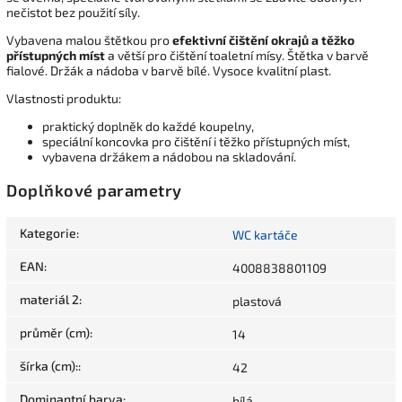
nečistot bez použití síly.
Vybavena malou štětkou pro
efektivní čištění okrajů a těžko
přístupných míst
a větší pro čištění toaletní mísy. Štětka v barvě
fialové. Držák a nádoba v barvě bílé. Vysoce kvalitní plast.
Vlastnosti produktu:
praktický doplněk do každé koupelny,
speciální koncovka pro čištění i těžko přístupných míst,
vybavena držákem a nádobou na skladování.
Doplňkové parametry
Kategorie
:
WC kartáče
EAN
:
4008838801109
materiál 2
:
plastová
průměr (cm)
:
14
šírka (cm):
:
42
Dominantní barva
:
bílá