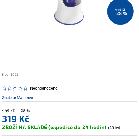
449 Kč
–28 %
Kód:
2665
Neohodnoceno
Značka:
Maximex
449 Kč
–28 %
319 Kč
ZBOŽÍ NA SKLADĚ (expedice do 24 hodin)
(39 ks)