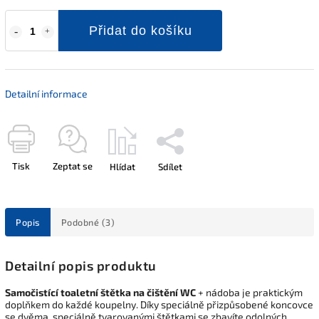
Přidat do košíku
Detailní informace
Tisk
Zeptat se
Hlídat
Sdílet
Popis
Podobné (3)
Detailní popis produktu
Samočistící toaletní štětka na čištění WC
+ nádoba je praktickým
doplňkem do každé koupelny. Díky speciálně přizpůsobené koncovce
se dvěma, speciálně tvarovanými štětkami se zbavíte odolných