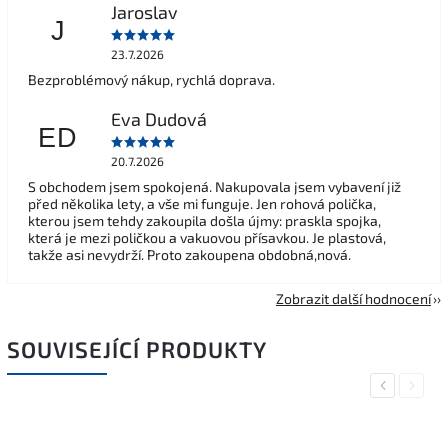
Jaroslav
J
23.7.2026
Bezproblémový nákup, rychlá doprava.
Eva Dudová
ED
20.7.2026
S obchodem jsem spokojená. Nakupovala jsem vybavení již
před několika lety, a vše mi funguje. Jen rohová polička,
kterou jsem tehdy zakoupila došla újmy: praskla spojka,
která je mezi poličkou a vakuovou přísavkou. Je plastová,
takže asi nevydrží. Proto zakoupena obdobná,nová.
Zobrazit další hodnocení
SOUVISEJÍCÍ PRODUKTY
Previous
Next