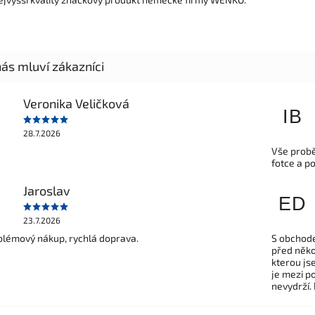
Veronika Veličková
IB
28.7.2026
Vše probě
fotce a p
Jaroslav
ED
23.7.2026
lémový nákup, rychlá doprava.
S obchode
před někol
kterou js
je mezi po
nevydrží.