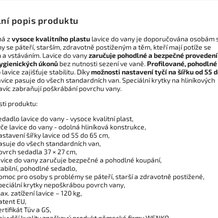
lní popis produktu
ná z
vysoce kvalitního plastu
lavice do vany je doporučována osobám 
 se páteří, starším, zdravotně postiženým a těm, kteří mají potíže se
 a vstáváním. Lavice do vany
zaručuje pohodlné a bezpečné provedení
ygienických úkonů
bez nutnosti sezení ve vaně.
Profilované, pohodlné
o
lavice zajišťuje stabilitu. Díky
možnosti nastavení tyčí na šířku od 55 
vice pasuje do všech standardních van. Speciální krytky na hliníkových
navíc zabraňují poškrábání povrchu vany.
sti produktu:
edadlo lavice do vany - vysoce kvalitní plast,
yče lavice do vany - odolná hliníková konstrukce,
astavení šířky lavice od 55 do 65 cm,
asuje do všech standardních van,
ovrch sedadla 37 × 27 cm,
avice do vany zaručuje bezpečné a pohodlné koupání,
tabilní, pohodlné sedadlo,
omoc pro osoby s problémy se páteří, starší a zdravotně postižené,
peciální krytky nepoškrábou povrch vany,
ax. zatížení lavice – 120 kg,
atent EU,
ertifikát Tüv a GS,
ejvyšší kvality značkový produkt německé firmy WENKO.