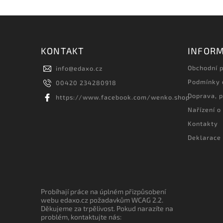
KONTAKT
INFORM
Obchodní 
info
@
edaxo.cz
Podmínky 
00420 234280918
Doprava, p
https://www.facebook.com/wenko.shop
Nařízení o
Kontakty
Deklarace 
Probíhají práce na úplném přizpůsobení
webu edaxo.cz požadavkům WCAG 2.2.
Děkujeme za trpělivost. Pokud narazíte na
problém, kontaktujte nás: