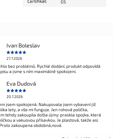
Certifikát
:
GS
Ivan Boleslav
27.7.2026
hlo bez problémů. Rychlé dodání, produkt odpovídá
opisu a jsme s ním maximálně spokojeni.
Eva Dudová
20.7.2026
m jsem spokojená. Nakupovala jsem vybavení již
ika lety, a vše mi funguje. Jen rohová polička,
em tehdy zakoupila došla újmy: praskla spojka, která
ličkou a vakuovou přísavkou. Je plastová, takže asi
 Proto zakoupena obdobná,nová.