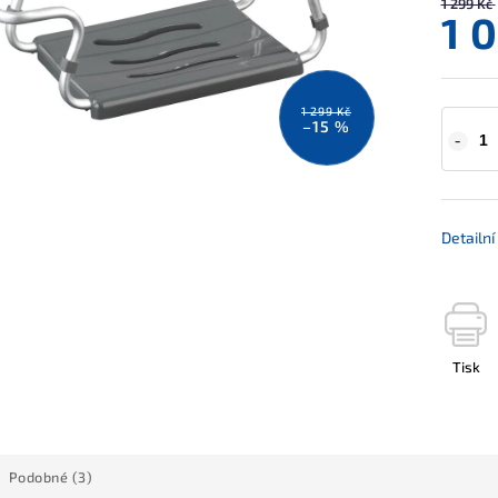
1 299 Kč
1 
1 299 Kč
–15 %
Detailn
Tisk
Podobné (3)