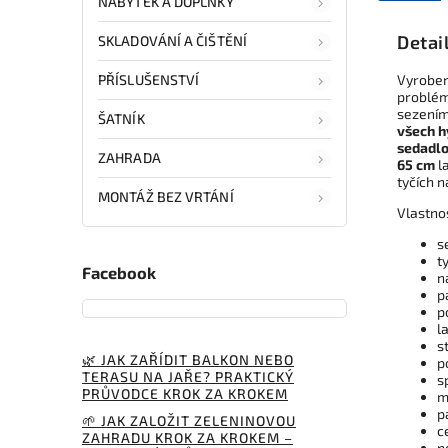
NÁBYTEK A DOPLŇKY
Detai
SKLADOVÁNÍ A ČIŠTĚNÍ
PŘÍSLUŠENSTVÍ
Vyrobe
problémy
sezením
ŠATNÍK
všech h
sedadl
ZAHRADA
65 cm
la
tyčích 
MONTÁŽ BEZ VRTÁNÍ
Vlastno
s
t
Facebook
n
p
p
l
s
🌿 JAK ZAŘÍDIT BALKON NEBO
p
TERASU NA JAŘE? PRAKTICKÝ
s
PRŮVODCE KROK ZA KROKEM
m
p
🌱 JAK ZALOŽIT ZELENINOVOU
c
ZAHRADU KROK ZA KROKEM –
n