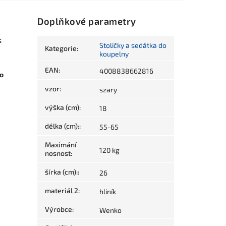
Doplňkové parametry
s
Stoličky a sedátka do
Kategorie
:
koupelny
EAN
:
4008838662816
do
vzor
:
szary
výška (cm)
:
18
délka (cm):
:
55-65
Maximání
120 kg
nosnost
:
šírka (cm):
:
26
materiál 2
:
hliník
Výrobce
:
Wenko