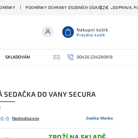
DMÍNKY
PODMÍNKY OCHRANY OSOBNÍCH ÚDAJŮ
DOPRAVA, PL
CZK
Nákupní košík
Prázdný košík
SKLADOVÁNÍ A ČIŠTĚNÍ
PŘÍSLUŠENSTVÍ
00420 234280918
ŠATNÍK
Á SEDAČKA DO VANY SECURA
2
Značka:
Wenko
Neohodnoceno
ZBOŽÍ NA SKLADĚ