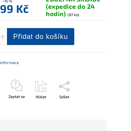
–15 %
099 Kč
(expedice do 24
hodin)
(67 ks)
Přidat do košíku
í informace
Zeptat se
Hlídat
Sdílet