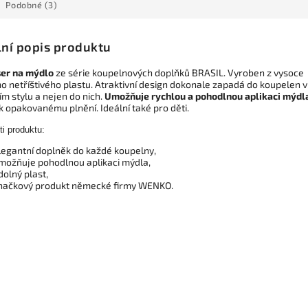
Podobné (3)
lní popis produktu
er na mýdlo
ze série koupelnových doplňků BRASIL. Vyroben z vysoce
ho netříštivého plastu. Atraktivní design dokonale zapadá do koupelen v
m stylu a nejen do nich.
Umožňuje rychlou a pohodlnou aplikaci mýdl
k opakovanému plnění. Ideální také pro děti.
ti produktu:
legantní doplněk do každé koupelny,
možňuje pohodlnou aplikaci mýdla,
dolný plast,
načkový produkt německé firmy WENKO.