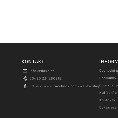
KONTAKT
INFORM
Obchodní 
info
@
edaxo.cz
Podmínky 
00420 234280918
Doprava, p
https://www.facebook.com/wenko.shop
Nařízení o
Kontakty
Deklarace 