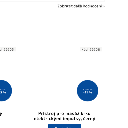
Zobrazit další hodnocení
d:
76705
Kód:
76708
89 Kč
7 199 Kč
15 %
–11 %
ý
Přístroj pro masáž krku
elektrickými impulsy, černý