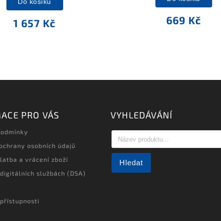
Do košíku
669 Kč
1 657 Kč
ACE PRO VÁS
VYHLEDÁVÁNÍ
podmínky
ochrany osobních údajů
latba a vrácení zboží
Hledat
 digitálních službách (DSA)
přístupnosti