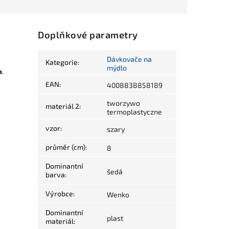
Doplňkové parametry
Dávkovače na
Kategorie
:
mýdlo
a
.
EAN
:
4008838858189
tworzywo
materiál 2
:
termoplastyczne
vzor
:
szary
průměr (cm)
:
8
Dominantní
šedá
barva
:
Výrobce
:
Wenko
Dominantní
plast
materiál
: