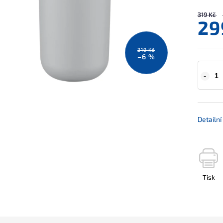
319 Kč
29
319 Kč
–6 %
Detailn
Tisk