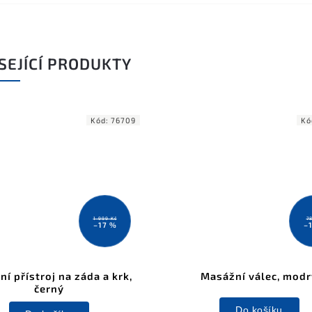
SEJÍCÍ PRODUKTY
Kód:
76709
Kó
1 999 Kč
7
–17 %
–
í přístroj na záda a krk,
Masážní válec, modr
černý
Do košíku