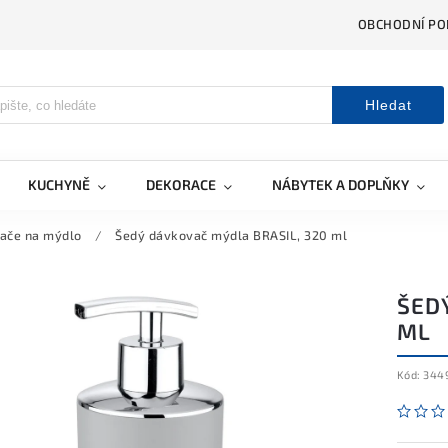
OBCHODNÍ PO
Hledat
KUCHYNĚ
DEKORACE
NÁBYTEK A DOPLŇKY
ače na mýdlo
/
Šedý dávkovač mýdla BRASIL, 320 ml
ŠED
ML
Kód:
344