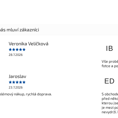
Veronika Veličková
IB
28.7.2026
Vše probě
fotce a p
Jaroslav
ED
23.7.2026
lémový nákup, rychlá doprava.
S obchode
před někol
kterou js
je mezi po
nevydrží.