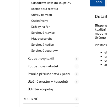
Popis
Odpadkové koše do koupelny
Kosmetická zrcátka
Stěrky na vodu
Detai
Osobní váhy
Dispens
Držáky na fén
kvalitní
Sprchové hlavice
moderní
Určeno 
Hlavová sprcha
Sprchová hadice
Vlastnos
Sprchové soupravy
e
u
Koupelnový textil
o
z
Koupelnový nábytek
Praní a příslušenství k praní
Úložný prostor v koupelně
Údržba koupelny
KUCHYNĚ