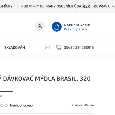
DMÍNKY
PODMÍNKY OCHRANY OSOBNÍCH ÚDAJŮ
DOPRAVA, PL
CZK
Nákupní košík
Prázdný košík
SKLADOVÁNÍ A ČIŠTĚNÍ
PŘÍSLUŠENSTVÍ
00420 234280918
ŠATNÍK
Ý DÁVKOVAČ MÝDLA BRASIL, 320
91
Značka:
Wenko
Neohodnoceno