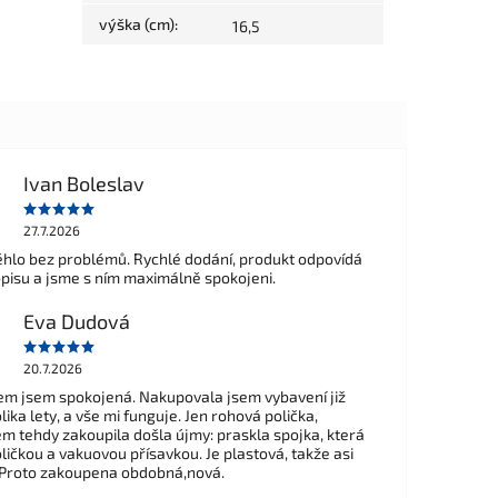
výška (cm)
:
16,5
Ivan Boleslav
27.7.2026
hlo bez problémů. Rychlé dodání, produkt odpovídá
opisu a jsme s ním maximálně spokojeni.
Eva Dudová
20.7.2026
m jsem spokojená. Nakupovala jsem vybavení již
ika lety, a vše mi funguje. Jen rohová polička,
em tehdy zakoupila došla újmy: praskla spojka, která
ličkou a vakuovou přísavkou. Je plastová, takže asi
 Proto zakoupena obdobná,nová.