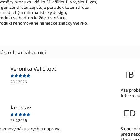
ozměry produktu: délka 21 x šířka 11 x výška 11 cm,
rganizér dřezu zajišťuje pořádek kolem dřezu,
ednoduchý a minimalistický design,
rodukt se hodí do každé aranžace,
rodukt renomované německé značky Wenko.
Veronika Veličková
IB
28.7.2026
Vše probě
fotce a p
Jaroslav
ED
23.7.2026
lémový nákup, rychlá doprava.
S obchode
před někol
kterou js