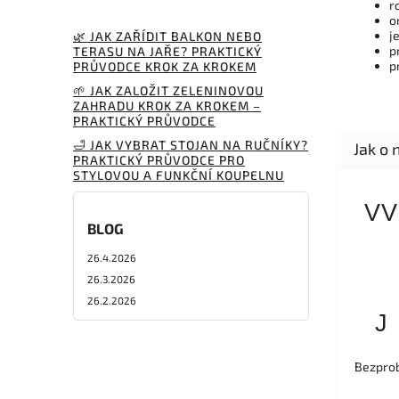
r
o
j
🌿 JAK ZAŘÍDIT BALKON NEBO
p
TERASU NA JAŘE? PRAKTICKÝ
p
PRŮVODCE KROK ZA KROKEM
🌱 JAK ZALOŽIT ZELENINOVOU
ZAHRADU KROK ZA KROKEM –
PRAKTICKÝ PRŮVODCE
🛁 JAK VYBRAT STOJAN NA RUČNÍKY?
PRAKTICKÝ PRŮVODCE PRO
STYLOVOU A FUNKČNÍ KOUPELNU
VV
BLOG
26.4.2026
26.3.2026
26.2.2026
J
Bezprob