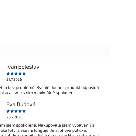
Ivan Boleslav
27.7.2026
hlo bez problémů. Rychlé dodání, produkt odpovídá
opisu a jsme s ním maximálně spokojeni.
Eva Dudová
20.7.2026
m jsem spokojená. Nakupovala jsem vybavení již
ika lety, a vše mi funguje. Jen rohová polička,
em tehdy zakoupila došla újmy: praskla spojka, která