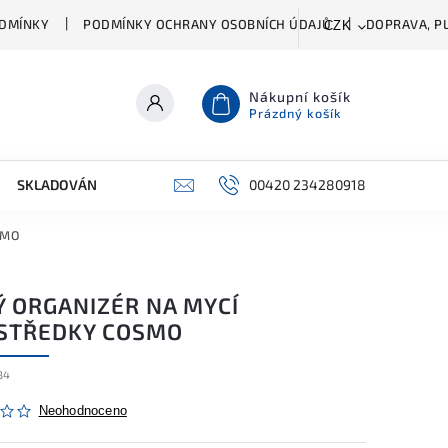
DMÍNKY
PODMÍNKY OCHRANY OSOBNÍCH ÚDAJŮ
DOPRAVA, PL
CZK
Nákupní košík
Prázdný košík
SKLADOVÁNÍ A ČIŠTĚNÍ
PŘÍSLUŠENSTVÍ
00420 234280918
ŠATNÍK
SMO
Ý ORGANIZÉR NA MYCÍ
STŘEDKY COSMO
34
Neohodnoceno