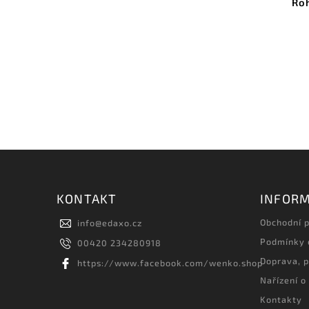
Roh
KONTAKT
INFORM
Obchodní 
info
@
edaxo.cz
Podmínky 
00420 234280918
Doprava, p
https://www.facebook.com/wenko.shop
Nařízení o
Kontakty