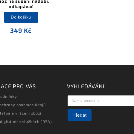
ož na sušení nádobí,
odkapávač
Do košíku
349 Kč
ACE PRO VÁS
VYHLEDÁVÁNÍ
podmínky
ochrany osobních údajů
latba a vrácení zboží
Hledat
 digitálních službách (DSA)