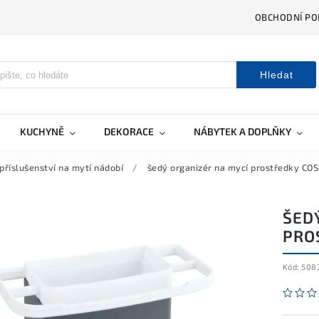
OBCHODNÍ PO
Hledat
KUCHYNĚ
DEKORACE
NÁBYTEK A DOPLŇKY
příslušenství na mytí nádobí
/
šedý organizér na mycí prostředky CO
ŠED
PRO
Kód:
508