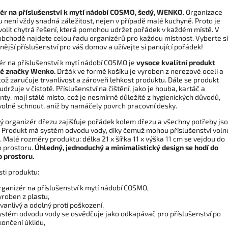
ér na příslušenství k mytí nádobí COSMO, šedý, WENKO
. Organizace
 není vždy snadná záležitost, nejen v případě malé kuchyně. Proto je
volit chytrá řešení, která pomohou udržet pořádek v každém místě. V
bchodě najdete celou řadu organizérů pro každou místnost. Vyberte si
ější příslušenství pro váš domov a užívejte si panující pořádek!
ér na příslušenství k mytí nádobí COSMO je
vysoce kvalitní produkt
é značky Wenko.
Držák ve formě košíku je vyroben z nerezové oceli a
což zaručuje trvanlivost a zároveň lehkost produktu. Dále se produkt
držuje v čistotě. Příslušenství na čištění, jako je houba, kartáč a
ty, mají stálé místo, což je nesmírně důležité z hygienických důvodů,
olně schnout, aniž by namáčely povrch pracovní desky.
ký organizér dřezu zajišťuje pořádek kolem dřezu a všechny potřeby js
. Produkt má systém odvodu vody, díky čemuž mohou příslušenství voln
 Malé rozměry produktu: délka 21 x šířka 11 x výška 11 cm se vejdou do
 prostoru.
Úhledný, jednoduchý a minimalistický design se hodí do
 prostoru.
sti produktu:
rganizér na příslušenství k mytí nádobí COSMO,
yroben z plastu,
rvanlivý a odolný proti poškození,
ystém odvodu vody se osvědčuje jako odkapávač pro příslušenství po
končení úklidu,