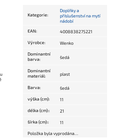
Doplňky a
Kategorie
:
příslušenství na mytí
nádobí
EAN
:
4008838275221
Výrobce
:
Wenko
Dominantní
šedá
barva
:
Dominantní
ou
plast
materiál
:
ě
Barva
:
šedá
výška (cm)
:
11
délka (cm):
:
21
šírka (cm):
:
11
Položka byla vyprodána…