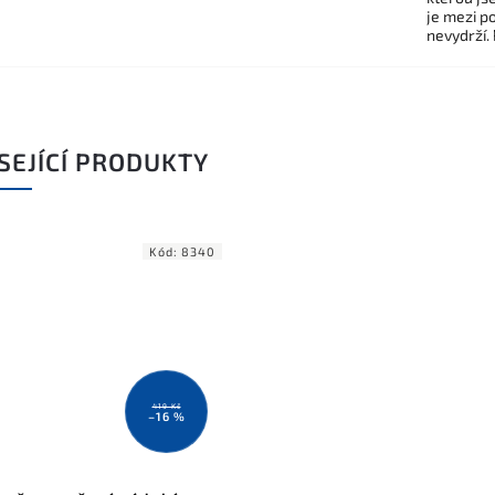
je mezi po
nevydrží.
SEJÍCÍ PRODUKTY
Kód:
8340
419 Kč
–16 %