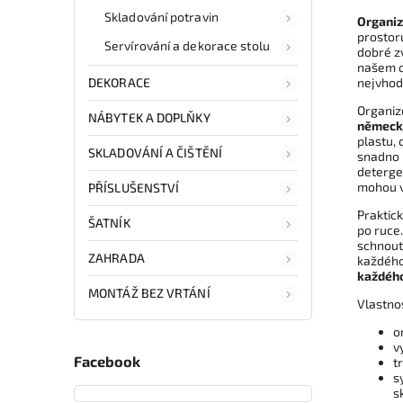
Skladování potravin
Organiz
prostoru
Servírování a dekorace stolu
dobré z
našem o
DEKORACE
nejvhodn
Organiz
NÁBYTEK A DOPLŇKY
německ
plastu, 
SKLADOVÁNÍ A ČIŠTĚNÍ
snadno u
detergen
mohou v
PŘÍSLUŠENSTVÍ
Praktic
ŠATNÍK
po ruce
schnout.
ZAHRADA
každého
každého
MONTÁŽ BEZ VRTÁNÍ
Vlastno
o
v
Facebook
t
s
s