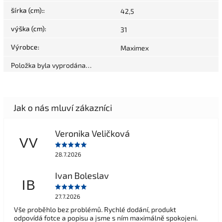
šírka (cm):
:
42,5
výška (cm)
:
31
Výrobce
:
Maximex
Položka byla vyprodána…
Veronika Veličková
VV
28.7.2026
Ivan Boleslav
IB
27.7.2026
Vše proběhlo bez problémů. Rychlé dodání, produkt
odpovídá fotce a popisu a jsme s ním maximálně spokojeni.