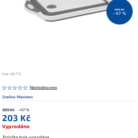
389 Kč
–47 %
Kód:
80773
Neohodnoceno
Značka:
Maximex
389 Kč
–47 %
203 Kč
Vyprodáno
Položka byla vyprodána…