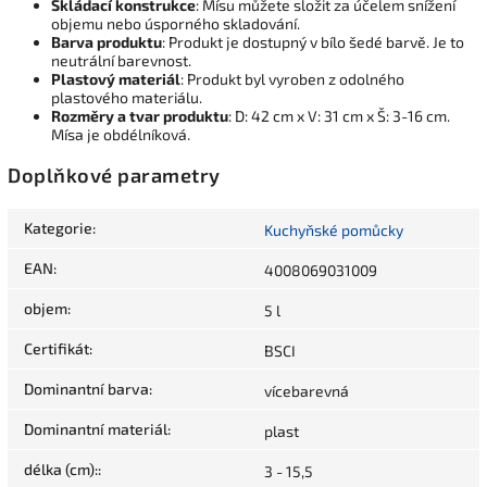
Skládací konstrukce
: Mísu můžete složit za účelem snížení
objemu nebo úsporného skladování.
Barva produktu
: Produkt je dostupný v bílo šedé barvě. Je to
neutrální barevnost.
Plastový materiál
: Produkt byl vyroben z odolného
plastového materiálu.
Rozměry a tvar produktu
: D: 42 cm x V: 31 cm x Š: 3-16 cm.
Mísa je obdélníková.
Doplňkové parametry
Kategorie
:
Kuchyňské pomůcky
EAN
:
4008069031009
objem
:
5 l
Certifikát
:
BSCI
Dominantní barva
:
vícebarevná
Dominantní materiál
:
plast
délka (cm):
:
3 - 15,5