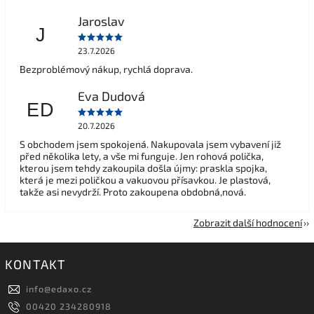
Jaroslav
J
23.7.2026
Bezproblémový nákup, rychlá doprava.
Eva Dudová
ED
20.7.2026
S obchodem jsem spokojená. Nakupovala jsem vybavení již
před několika lety, a vše mi funguje. Jen rohová polička,
kterou jsem tehdy zakoupila došla újmy: praskla spojka,
která je mezi poličkou a vakuovou přísavkou. Je plastová,
takže asi nevydrží. Proto zakoupena obdobná,nová.
Zobrazit další hodnocení
KONTAKT
info
@
edaxo.cz
00420 234280918