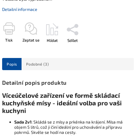
Detailní informace
Tisk
Zeptat se
Hlídat
Sdílet
Popis
Podobné (3)
Detailní popis produktu
Víceúčelové zařízení ve formě skládací
kuchyňské mísy - ideální volba pro vaši
kuchyni
Sada 2v1
: Skládá se z mísy a prkénka na krájení. Mísa má
objem 5 litrů, což ji činí ideální pro uchovávání a přípravu
pokrmů. Skvěle se hodí na cesty.