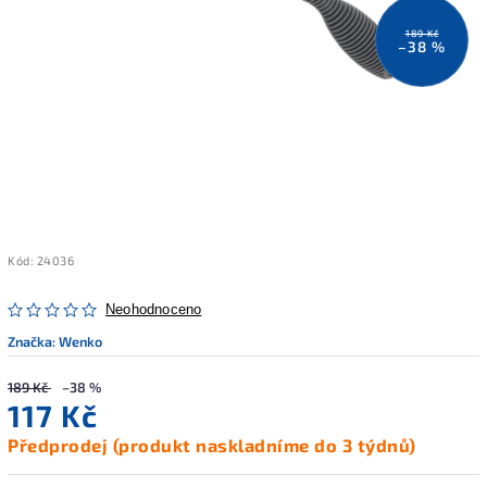
189 Kč
–38 %
Kód:
24036
Neohodnoceno
Značka:
Wenko
189 Kč
–38 %
117 Kč
Předprodej (produkt naskladníme do 3 týdnů)