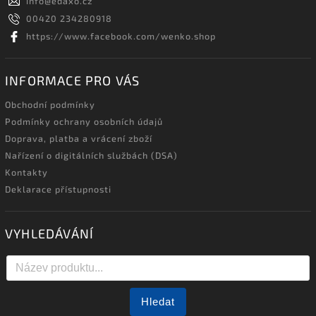
info
@
edaxo.cz
00420 234280918
https://www.facebook.com/wenko.shop
INFORMACE PRO VÁS
Obchodní podmínky
Podmínky ochrany osobních údajů
Doprava, platba a vrácení zboží
Nařízení o digitálních službách (DSA)
Kontakty
Deklarace přístupnosti
VYHLEDÁVÁNÍ
Hledat