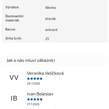
Výrobce
:
Wenko
Dominantní
křemík
materiál
:
Barva
:
antracit
šírka (cm):
:
25
Veronika Veličková
VV
28.7.2026
Ivan Boleslav
IB
27.7.2026