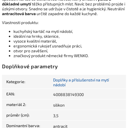
důkladné umytí
těžko přístupných míst. Navíc bez problémů projde i
úzkými otvory. Snadno se udržuje v čistotě a je hygienický. Neutrální
antracitová barva
určitě zapadne do každé kuchyně.
Vlastnosti produktu:
kuchyňský kartáč na mytí nádobí,
ideální na hrnky, sklenice,
vysoce kvalitní materiál,
ergonomická rukojeť usnadňuje práci,
otvor pro zavěšení,
značkový produkt německé firmy WENKO.
Doplňkové parametry
Doplňky a příslušenství na mytí
Kategorie
:
nádobí
EAN
:
4008838149300
materiál 2
:
silikon
průměr (cm)
:
3,5
Dominantní barva
:
antracit