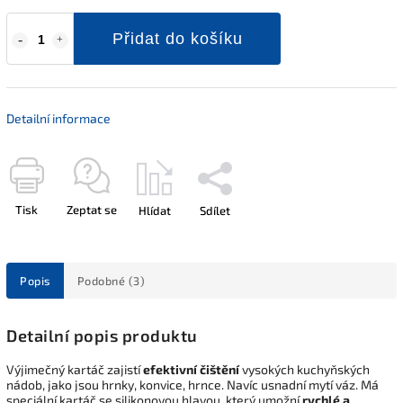
Přidat do košíku
Detailní informace
Tisk
Zeptat se
Hlídat
Sdílet
Popis
Podobné (3)
Detailní popis produktu
Výjimečný kartáč zajistí
efektivní čištění
vysokých kuchyňských
nádob, jako jsou hrnky, konvice, hrnce. Navíc usnadní mytí váz. Má
speciální kartáč se silikonovou hlavou, který umožní
rychlé a