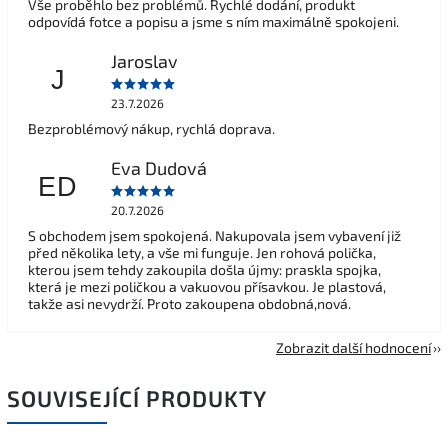
Vše proběhlo bez problémů. Rychlé dodání, produkt
odpovídá fotce a popisu a jsme s ním maximálně spokojeni.
Jaroslav
J
23.7.2026
Bezproblémový nákup, rychlá doprava.
Eva Dudová
ED
20.7.2026
S obchodem jsem spokojená. Nakupovala jsem vybavení již
před několika lety, a vše mi funguje. Jen rohová polička,
kterou jsem tehdy zakoupila došla újmy: praskla spojka,
která je mezi poličkou a vakuovou přísavkou. Je plastová,
takže asi nevydrží. Proto zakoupena obdobná,nová.
Zobrazit další hodnocení
SOUVISEJÍCÍ PRODUKTY