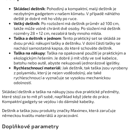
Skládací deštník
: Pohodlný a kompaktní, malý deštník je
nezbytným gadgetem v našem klimatu. V případě náhlého
deště je dobré mít ho vždy po ruce.
Velký deštník
: Po rozložení má deštník průměr až 100 cm,
takže může volně chránit dvě osoby. Po složení má deštník
rozměry 28 × 12 cm, nezabírá tedy mnoho místa.
Taška a deštník v jednom
: Tento praktický set se skládá ze
dvou prvků: nákupní tašky a deštníku. V dolní části tašky se
nachází samostatná kapsa, do které schováte deštník.
Taška na nákupy
: Taška na opakované použití je praktickým a
ekologickým řešením. Je dobré ji mít vždy ve své kabelce,
batohu nebo autě, abyste nekupovali jednorázové igelitky.
Rychleschnoucí materiál
: Jak deštník, tak taška jsou vyrobeny
z polyamidu, který je nejen voděodolný, ale také
rychleschnoucí a vyznačuje se vysokou mechanickou
odolností.
Skládací deštník a taška na nákupy jsou dva praktické předměty,
které stojí za to mít při sobě, například když jdete do práce.
Kompaktní gadgety se vejdou i do dámské kabelky.
Deštník a taška jsou produkty značky Maximex, která zaručuje
německou kvalitu materiálů a zpracování.
Doplňkové parametry