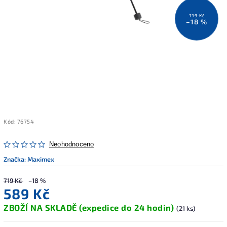
719 Kč
–18 %
Kód:
76754
Neohodnoceno
Značka:
Maximex
719 Kč
–18 %
589 Kč
ZBOŽÍ NA SKLADĚ (expedice do 24 hodin)
(21 ks)