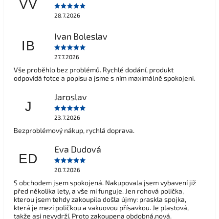
VV
28.7.2026
Ivan Boleslav
IB
27.7.2026
Vše proběhlo bez problémů. Rychlé dodání, produkt
odpovídá fotce a popisu a jsme s ním maximálně spokojeni.
Jaroslav
J
23.7.2026
Bezproblémový nákup, rychlá doprava.
Eva Dudová
ED
20.7.2026
S obchodem jsem spokojená. Nakupovala jsem vybavení již
před několika lety, a vše mi funguje. Jen rohová polička,
kterou jsem tehdy zakoupila došla újmy: praskla spojka,
která je mezi poličkou a vakuovou přísavkou. Je plastová,
takže asi nevydrží. Proto zakoupena obdobná,nová.