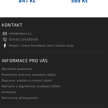
847 Kč
569 Kč
KONTAKT
info
@
edaxo.cz
00420 234280918
https://www.facebook.com/wenko.shop
INFORMACE PRO VÁS
Obchodní podmínky
Podmínky ochrany osobních údajů
Doprava, platba a vrácení zboží
Nařízení o digitálních službách (DSA)
Kontakty
Deklarace přístupnosti