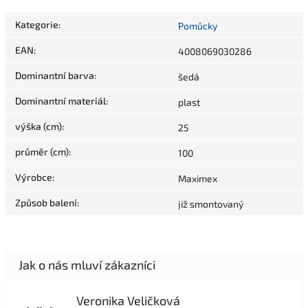
Kategorie
:
Pomůcky
EAN
:
4008069030286
Dominantní barva
:
šedá
Dominantní materiál
:
plast
výška (cm)
:
25
průměr (cm)
:
100
Výrobce
:
Maximex
Způsob balení
:
již smontovaný
Veronika Veličková