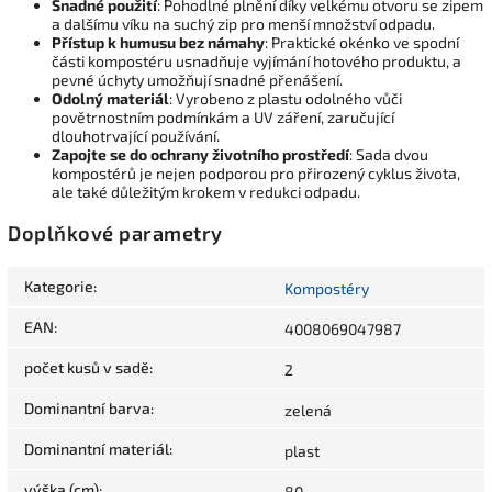
Snadné použití
: Pohodlné plnění díky velkému otvoru se zipem
a dalšímu víku na suchý zip pro menší množství odpadu.
Přístup k humusu bez námahy
: Praktické okénko ve spodní
části kompostéru usnadňuje vyjímání hotového produktu, a
pevné úchyty umožňují snadné přenášení.
Odolný materiál
: Vyrobeno z plastu odolného vůči
povětrnostním podmínkám a UV záření, zaručující
dlouhotrvající používání.
Zapojte se do ochrany životního prostředí
: Sada dvou
kompostérů je nejen podporou pro přirozený cyklus života,
ale také důležitým krokem v redukci odpadu.
Doplňkové parametry
Kategorie
:
Kompostéry
EAN
:
4008069047987
počet kusů v sadě
:
2
Dominantní barva
:
zelená
Dominantní materiál
:
plast
výška (cm)
:
80