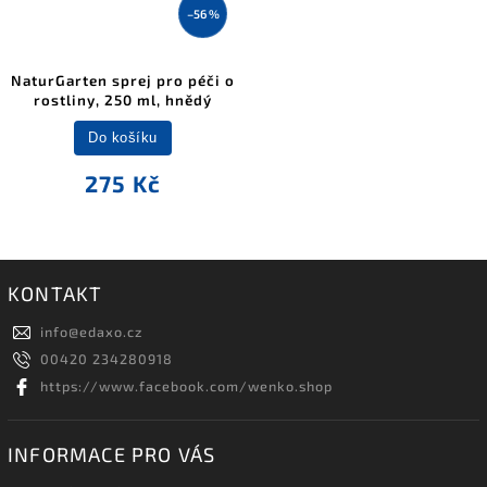
–56 %
NaturGarten sprej pro péči o
rostliny, 250 ml, hnědý
Do košíku
275 Kč
KONTAKT
info
@
edaxo.cz
00420 234280918
https://www.facebook.com/wenko.shop
INFORMACE PRO VÁS