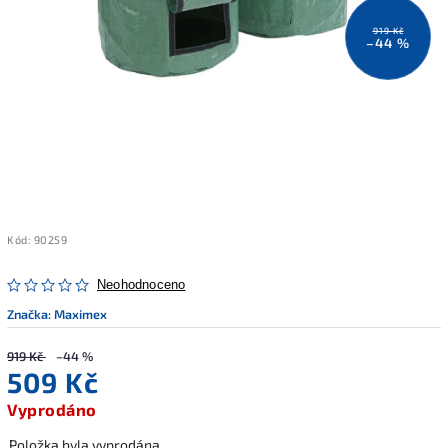
919 Kč
–44 %
Kód:
90259
Neohodnoceno
Značka:
Maximex
919 Kč
–44 %
509 Kč
Vyprodáno
Položka byla vyprodána…