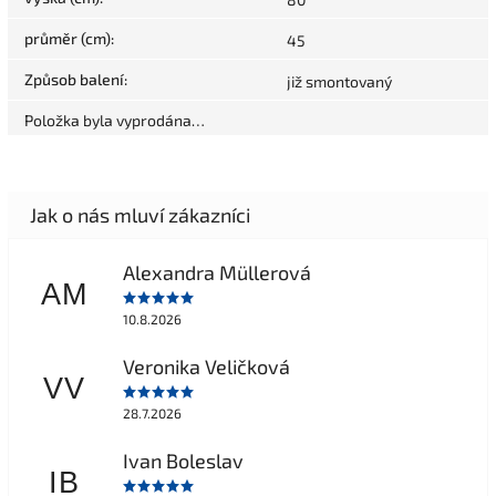
průměr (cm)
:
45
Způsob balení
:
již smontovaný
Položka byla vyprodána…
Alexandra Müllerová
AM
10.8.2026
Veronika Veličková
VV
28.7.2026
Ivan Boleslav
IB