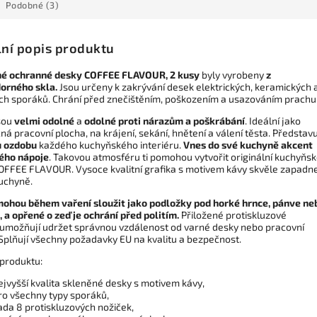
Podobné (3)
lní popis produktu
é ochranné desky COFFEE FLAVOUR, 2 kusy
byly vyrobeny
z
orného skla.
Jsou určeny k zakrývání desek elektrických, keramických 
ch sporáků. Chrání před znečištěním, poškozením a usazováním prachu
sou
velmi odolné
a
odolné proti nárazům a poškrábání
. Ideální jako
á pracovní plocha, na krájení, sekání, hnětení a válení těsta. Představu
u ozdobu
každého kuchyňského interiéru.
Vnes do své kuchyně akcent
ého nápoje
. Takovou atmosféru ti pomohou vytvořit originální kuchyňs
OFFEE FLAVOUR. Vysoce kvalitní grafika s motivem kávy skvěle zapadn
uchyně.
ohou během vaření sloužit jako podložky pod horké hrnce, pánve ne
 a opřené o zeď je ochrání před politím.
Přiložené protiskluzové
 umožňují udržet správnou vzdálenost od varné desky nebo pracovní
 Splňují všechny požadavky EU na kvalitu a bezpečnost.
produktu:
ejvyšší kvalita skleněné desky s motivem kávy,
ro všechny typy sporáků,
ada 8 protiskluzových nožiček,