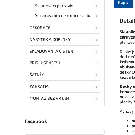
Popis
Skladování potravin
Servírování a dekorace stolu
Detai
DEKORACE
Skleněn
žáruvzd
NÁBYTEK A DOPLŇKY
plynový
SKLADOVÁNÍ A ČIŠTĚNÍ
Desky j
dodatečn
krásno
PŘÍSLUŠENSTVÍ
oblíben
desky C
ŠATNÍK
každé k
ZAHRADA
Desky m
konvice,
nožičky
MONTÁŽ BEZ VRTÁNÍ
plochy.
Výhody 
n
Facebook
p
s