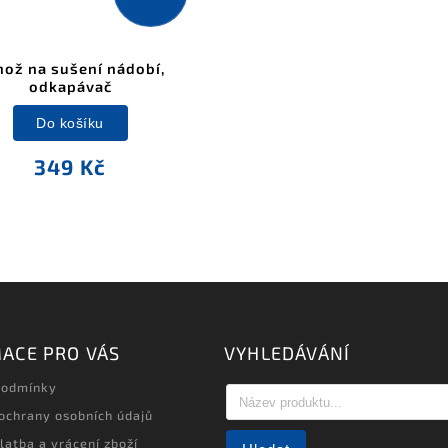
ož na sušení nádobí,
odkapávač
Do košíku
349 Kč
ACE PRO VÁS
VYHLEDÁVÁNÍ
podmínky
ochrany osobních údajů
latba a vrácení zboží