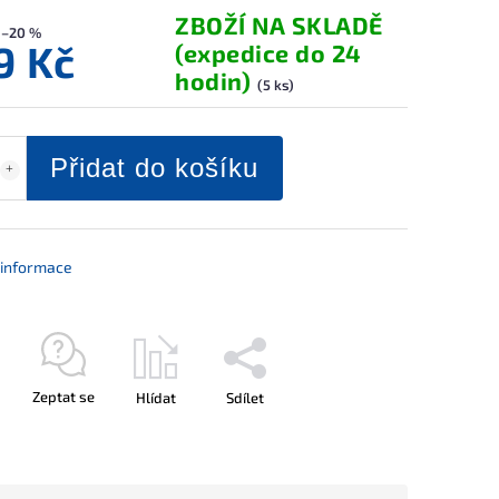
ZBOŽÍ NA SKLADĚ
–20 %
9 Kč
(expedice do 24
hodin)
(5 ks)
Přidat do košíku
í informace
Zeptat se
Hlídat
Sdílet