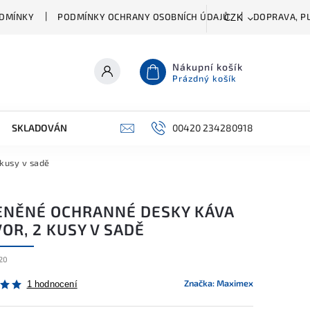
DMÍNKY
PODMÍNKY OCHRANY OSOBNÍCH ÚDAJŮ
DOPRAVA, PL
CZK
Nákupní košík
Prázdný košík
SKLADOVÁNÍ A ČIŠTĚNÍ
PŘÍSLUŠENSTVÍ
00420 234280918
ŠATNÍK
kusy v sadě
ENĚNÉ OCHRANNÉ DESKY KÁVA
OR, 2 KUSY V SADĚ
20
Značka:
Maximex
1 hodnocení