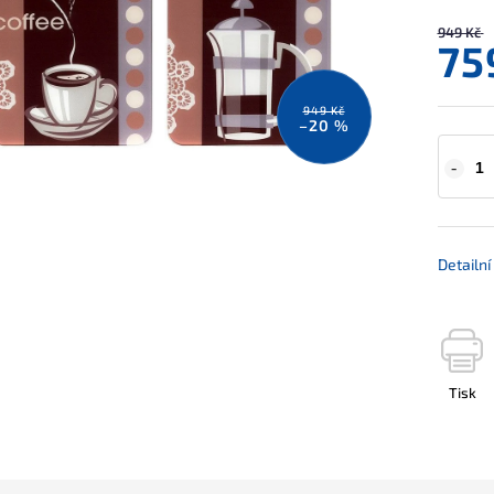
949 Kč
75
949 Kč
–20 %
Detailn
Tisk