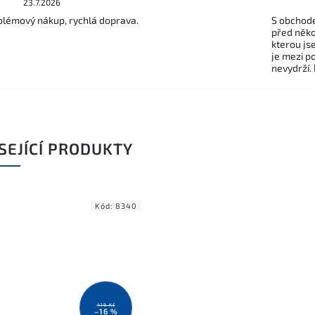
23.7.2026
lémový nákup, rychlá doprava.
S obchode
před někol
kterou js
je mezi po
nevydrží.
SEJÍCÍ PRODUKTY
Kód:
8340
419 Kč
–16 %