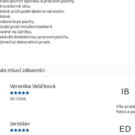
hrání povrch sporáku a pracovní plochy,
áruvzdorné sklo,
dolné proti poškrábání a nárazům,
dolné,
eabsorbuje pachy,
ůsobí proti množení bakterií,
nadné na údržbu,
ískáváš dodatečnou pracovní plochu,
ýjimečný dekorativní prvek.
Veronika Veličková
IB
28.7.2026
Vše probě
fotce a p
Jaroslav
ED