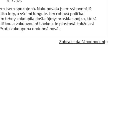
20.7.2026
m jsem spokojená. Nakupovala jsem vybavení již
ika lety, a vše mi funguje. Jen rohová polička,
em tehdy zakoupila došla újmy: praskla spojka, která
ličkou a vakuovou přísavkou. Je plastová, takže asi
 Proto zakoupena obdobná,nová.
Zobrazit další hodnocení