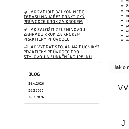
c
ž
o
🌿 JAK ZAŘÍDIT BALKON NEBO
o
TERASU NA JAŘE? PRAKTICKÝ
n
PRŮVODCE KROK ZA KROKEM
p
🌱 JAK ZALOŽIT ZELENINOVOU
s
ZAHRADU KROK ZA KROKEM –
z
PRAKTICKÝ PRŮVODCE
v
🛁 JAK VYBRAT STOJAN NA RUČNÍKY?
PRAKTICKÝ PRŮVODCE PRO
STYLOVOU A FUNKČNÍ KOUPELNU
BLOG
26.4.2026
VV
26.3.2026
26.2.2026
J