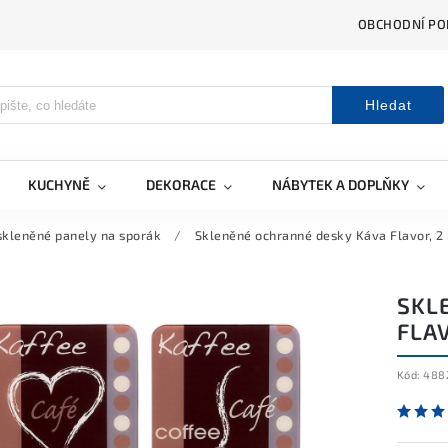
OBCHODNÍ PO
Hledat
KUCHYNĚ
DEKORACE
NÁBYTEK A DOPLŇKY
skleněné panely na sporák
/
Skleněné ochranné desky Káva Flavor, 2 
SKL
FLAV
Kód:
488