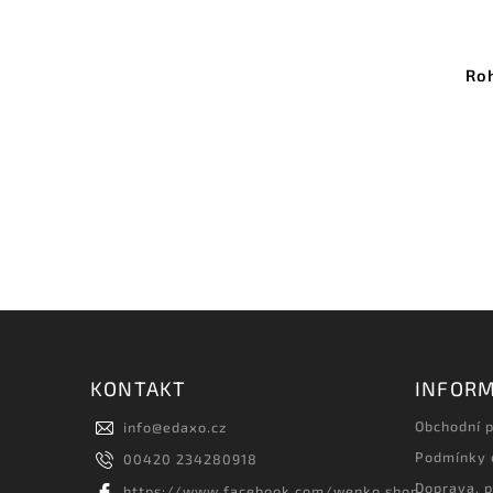
Roh
KONTAKT
INFORM
Obchodní 
info
@
edaxo.cz
Podmínky 
00420 234280918
Doprava, p
https://www.facebook.com/wenko.shop