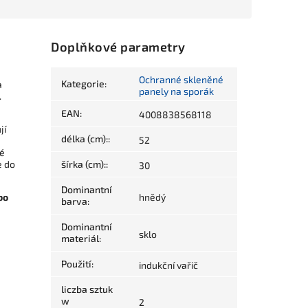
Doplňkové parametry
Ochranné skleněné
Kategorie
:
a
panely na sporák
.
EAN
:
4008838568118
jí
délka (cm):
:
52
ké
e do
šírka (cm):
:
30
Dominantní
bo
hnědý
barva
:
Dominantní
sklo
materiál
:
Použití
:
indukční vařič
liczba sztuk
w
2