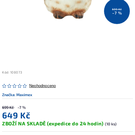
699 Kč
–7 %
Kód:
108073
Neohodnoceno
Značka:
Maximex
699 Kč
–7 %
649 Kč
ZBOŽÍ NA SKLADĚ (expedice do 24 hodin)
(10 ks)