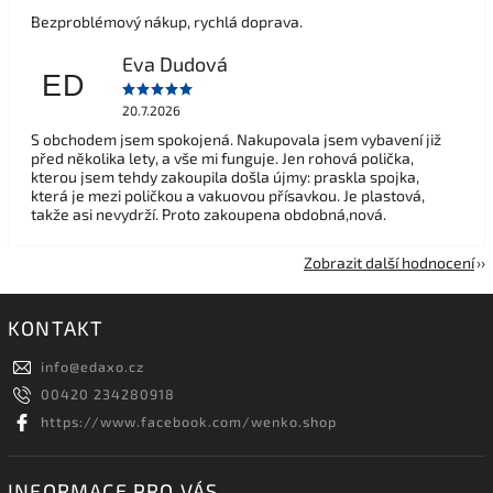
Bezproblémový nákup, rychlá doprava.
Eva Dudová
ED
20.7.2026
S obchodem jsem spokojená. Nakupovala jsem vybavení již
před několika lety, a vše mi funguje. Jen rohová polička,
kterou jsem tehdy zakoupila došla újmy: praskla spojka,
která je mezi poličkou a vakuovou přísavkou. Je plastová,
takže asi nevydrží. Proto zakoupena obdobná,nová.
Zobrazit další hodnocení
KONTAKT
info
@
edaxo.cz
00420 234280918
https://www.facebook.com/wenko.shop
INFORMACE PRO VÁS