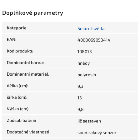
Doplňkové parametry
Kategorie
:
Solární světla
EAN
:
4008069053414
Kód produktu
:
108073
Dominantní barva
:
hnědý
Dominantní materiál
:
polyresin
délka (cm)
:
9,3
šířka (cm)
:
13
Výška (cm)
:
9,8
Způsob balení
:
již sestaven
Dodatečné vlastnosti
:
soumrakový senzor