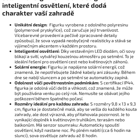
inteligentní osvětlení, které dodá
charakter vaší zahradě
Unikátní design:
Figurku vyrobena z odolného polyresinu
(polymerové pryskyřice), což zaručuje její trvanlivost.
Vícebarevné provedení a pečlivě zpracované detaily
způsobují, že sova vypadá neobyčejně realisticky a stává se
výjimečným akcentem v každém prostoru.
Inteligentní osvětlení:
Díky vestavěným LED diodám, oči sovy
blikají a svítí, vytvářejí kouzelnou atmosféru po setmění. To je
ideální řešení pro osvětlení cest nebo květinových záhonů.
Solární energie:
Figurku je napájena solární energií, což
znamená, že nepotřebujete žádné kabely ani zásuvky. Během
dne se nabíjí sluncem a po setmění se automaticky zapíná.
Odolnost vůči povětrnostním podmínkám:
S certifikací IP44,
figurka je odolná vůči dešti a vlhkosti, což znamená, že může
být používána venku po celý rok. Nemusíte se obávat jejího
poškození během špatného počasí.
Rozměry ideální pro každou zahradu:
S rozměry 9,8 x 13 x 9,3
cm, figurka je dostatečně malá, aby se vešla do každého kouta
zahrady, ale dost výrazná, aby přitahovala pozornost. Je to
vynikající doplněk k květinovým truhlíkům, terasám nebo
balkonům. Má senzor soumraku: Automaticky spouští
osvětlení, když nastane noc. Po plném nabití (cca 6 hodin na
slunci), sova osvětluje zahradu až 8 hodin.