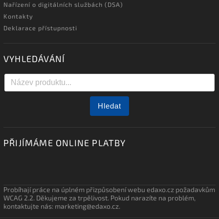
Nařízení o digitálních službách (DSA)
Kontakty
Deklarace přístupnosti
VYHLEDÁVÁNÍ
Hledat
PŘIJÍMÁME ONLINE PLATBY
Probíhají práce na úplném přizpůsobení webu edaxo.cz požadavkům
WCAG 2.2. Děkujeme za trpělivost. Pokud narazíte na problém,
kontaktujte nás: marketing@edaxo.cz.