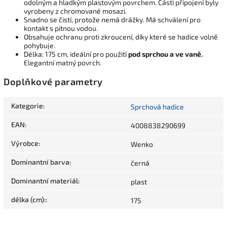
odolným a hladkým plastovým povrchem. Části připojení byly
vyrobeny z chromované mosazi.
Snadno se čistí, protože nemá drážky. Má schválení pro
kontakt s pitnou vodou.
Obsahuje ochranu proti zkroucení, díky které se hadice volně
pohybuje.
Délka: 175 cm, ideální pro použití
pod sprchou a ve vaně.
Elegantní matný povrch.
Doplňkové parametry
Kategorie
:
Sprchová hadice
EAN
:
4008838290699
Výrobce
:
Wenko
Dominantní barva
:
černá
Dominantní materiál
:
plast
délka (cm):
:
175