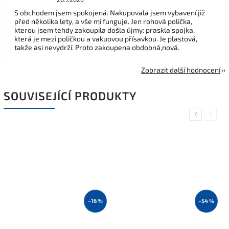
S obchodem jsem spokojená. Nakupovala jsem vybavení již
před několika lety, a vše mi funguje. Jen rohová polička,
kterou jsem tehdy zakoupila došla újmy: praskla spojka,
která je mezi poličkou a vakuovou přísavkou. Je plastová,
takže asi nevydrží. Proto zakoupena obdobná,nová.
Zobrazit další hodnocení
SOUVISEJÍCÍ PRODUKTY
Previous
Next
–16 %
–54 %