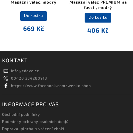
Masážní válec, modrý
Masážní válec PREMIUM na
fascii, modrý
Do košíku
Do košíku
669 Kč
406 Kč
KONTAKT
info
@
edaxo.cz
00420 234280918
https://www.facebook.com/wenko.shop
INFORMACE PRO VÁS
Obchodní podmínky
Podmínky ochrany osobních údajů
Doprava, platba a vrácení zboží